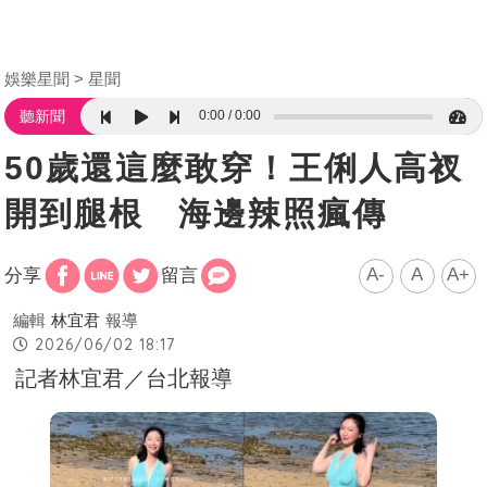
娛樂星聞
星聞
0:00
0:00
聽新聞
50歲還這麼敢穿！王俐人高衩
開到腿根 海邊辣照瘋傳
A-
A
A+
分享
留言
編輯
林宜君
報導
2026/06/02 18:17
記者林宜君／台北報導