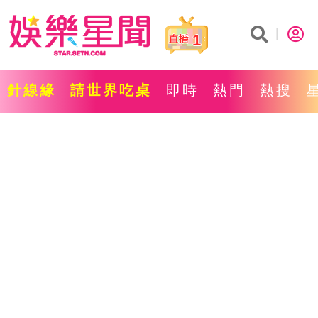
1
針線緣
請世界吃桌
即時
熱門
熱搜