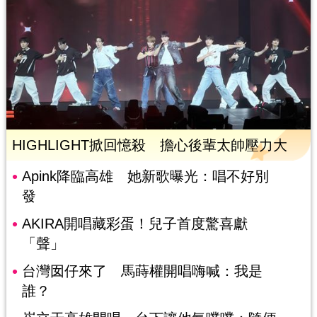
HIGHLIGHT掀回憶殺 擔心後輩太帥壓力大
Apink降臨高雄 她新歌曝光：唱不好別
發
AKIRA開唱藏彩蛋！兒子首度驚喜獻
「聲」
台灣囡仔來了 馬蒔權開唱嗨喊：我是
誰？