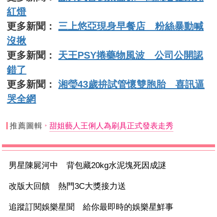
紅燈
更多新聞：
三上悠亞現身早餐店 粉絲暴動喊
沒揪
更多新聞：
天王PSY捲藥物風波 公司公開認
錯了
更多新聞：
湘瑩43歲拚試管懷雙胞胎 喜訊逼
哭全網
推薦圖輯
甜姐藝人王俐人為刷具正式發表走秀
男星陳屍河中 背包藏20kg水泥塊死因成謎
改版大回饋 熱門3C大獎接力送
追蹤訂閱娛樂星聞 給你最即時的娛樂星鮮事