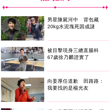
男星陳屍河中 背包藏
20kg水泥塊死因成謎
被目擊現身三總直腸科
67歲徐乃麟證實了
向姜厚任道歉 田路路：
我要找的是楊光友