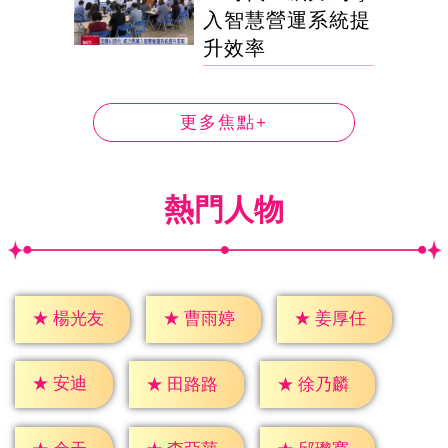
入智慧營運系統提
升效率
更多焦點+
熱門人物
★
楊光友
★
曹雨婷
★
姜厚任
★
安迪
★
田路路
★
徐乃麟