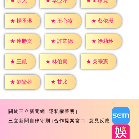
★
余天
★
李亞萍
★
邱瓈寬
★
楊丞琳
★
王心凌
★
蔡依珊
★
連勝文
★
許常德
★
徐莉玲
★
王凱
★
林伯實
★
吳宗憲
★
甘比
★
劉鑾雄
關於三立新聞網
隱私權聲明
三立新聞自律守則
合作提案窗口
意見反應