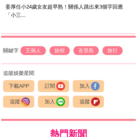
姜厚任小24歲女友超早熟！關係人跳出來3個字回應
「小三...
關鍵字
王俐人
旅程
峇里島
旅行
追蹤娛樂星聞
下載APP
訂閱
加入
追蹤
加入
追蹤
熱門新聞