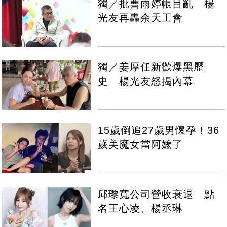
獨／批曹雨婷帳目亂 楊
光友再轟余天工會
獨／姜厚任新歡爆黑歷
史 楊光友怒揭內幕
15歲倒追27歲男懷孕！36
歲美魔女當阿嬤了
邱瓈寬公司營收衰退 點
名王心凌、楊丞琳