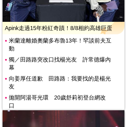
Apink走過15年粉紅奇蹟！8/8相約高雄巨蛋
米蘭達離婚奧蘭多布魯13年！罕談前夫互
動
獨／田路路突改口找楊光友 許常德爆內
幕
向姜厚任道歉 田路路：我要找的是楊光
友
拋開阿湯哥光環 20歲舒莉初登台網改
口