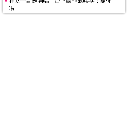
崔立于高雄開唱 台下讓他氣噗噗：隨便
啦