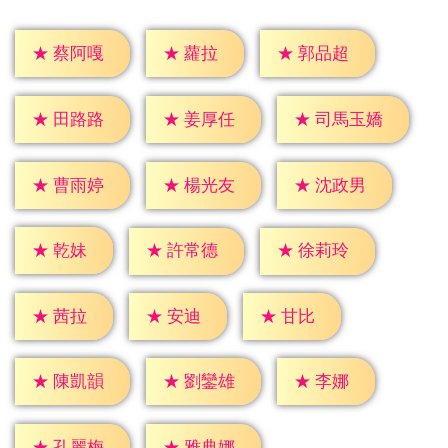
★
蘿拉
★
蔡阿嘎
★
郭品超
★
田路路
★
姜厚任
★
司馬玉嬌
★
曹雨婷
★
楊光友
★
沈政男
★
乾妹
★
許常德
★
徐莉玲
★
茜拉
★
安迪
★
甘比
★
李娜
★
陳凱韻
★
劉鑾雄
★
孔麗梅
★
雅典娜