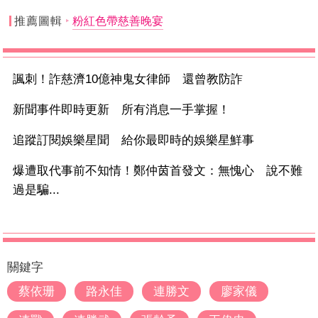
推薦圖輯
粉紅色帶慈善晚宴
諷刺！詐慈濟10億神鬼女律師 還曾教防詐
新聞事件即時更新 所有消息一手掌握！
追蹤訂閱娛樂星聞 給你最即時的娛樂星鮮事
爆遭取代事前不知情！鄭仲茵首發文：無愧心 說不難
過是騙...
關鍵字
蔡依珊
路永佳
連勝文
廖家儀