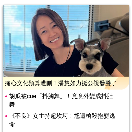
痛心文化預算遭刪！潘慧如力挺公視發聲了
胡瓜被cue「抖胸舞」！竟意外變成抖肚
舞
《不良》女主持超坎坷！尪遭槍殺抱嬰逃
命