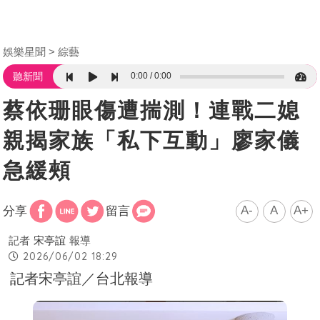
娛樂星聞
綜藝
0:00
0:00
聽新聞
蔡依珊眼傷遭揣測！連戰二媳
親揭家族「私下互動」廖家儀
急緩頰
A-
A
A+
分享
留言
記者
宋亭誼
報導
2026/06/02 18:29
記者宋亭誼／台北報導