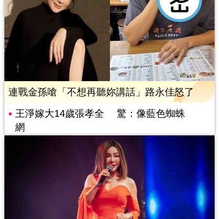
連戰金孫嗆「不想再聽妳講話」路永佳怒了
王淨嫁大14歲張孝全 驚：像藍色蜘蛛
網