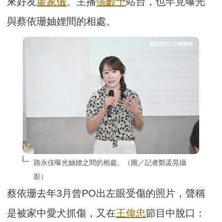
來好友
廖家儀
、主播
張齡予
站台，也罕見曝光
與蔡依珊妯娌間的相處。
路永佳曝光妯娌之間的相處。（圖／記者鄭孟晃攝
影）
蔡依珊去年3月曾PO出左眼受傷的照片，聲稱
是被家中愛犬抓傷，又在
王偉忠
節目中脫口：