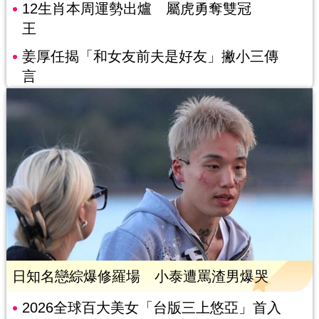
12生肖本周運勢出爐 屬虎勇奪雙冠
王
姜厚任揭「和女友前夫是好友」撇小三傳
言
日知名戀綜爆修羅場 小泰遭罵渣男爆哭
2026全球百大美女「台版三上悠亞」首入