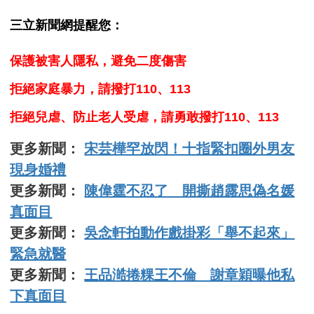
三立新聞網提醒您：
保護被害人隱私，避免二度傷害
拒絕家庭暴力，請撥打110、113
拒絕兒虐、防止老人受虐，請勇敢撥打110、113
更多新聞：
宋芸樺罕放閃！十指緊扣圈外男友
現身婚禮
更多新聞：
陳偉霆不忍了 開撕趙露思偽名媛
真面目
更多新聞：
吳念軒拍動作戲掛彩「舉不起來」
緊急就醫
更多新聞：
王品澔捲粿王不倫 謝章穎曝他私
下真面目