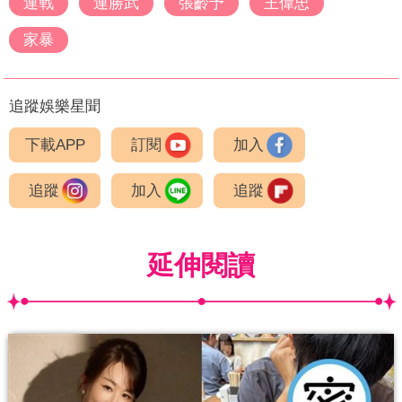
連戰
連勝武
張齡予
王偉忠
家暴
追蹤娛樂星聞
下載APP
訂閱
加入
追蹤
加入
追蹤
延伸閱讀