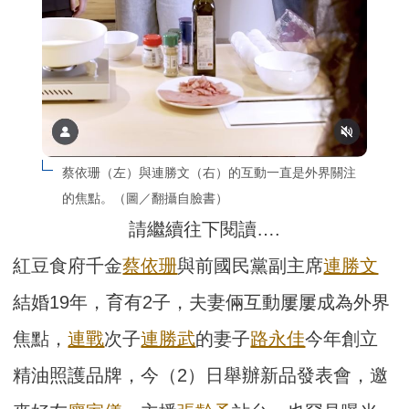
蔡依珊（左）與連勝文（右）的互動一直是外界關注
的焦點。（圖／翻攝自臉書）
請繼續往下閱讀….
紅豆食府千金
蔡依珊
與前國民黨副主席
連勝文
結婚19年，育有2子，夫妻倆互動屢屢成為外界
焦點，
連戰
次子
連勝武
的妻子
路永佳
今年創立
精油照護品牌，今（2）日舉辦新品發表會，邀