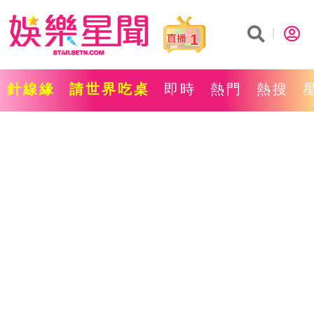
1
針線緣
請世界吃桌
即時
熱門
熱搜