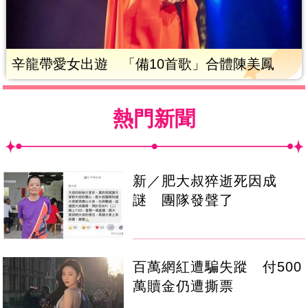
辛龍帶愛女出遊 「備10首歌」合體陳美鳳
熱門新聞
新／肥大叔猝逝死因成
謎 團隊發聲了
百萬網紅遭騙失蹤 付500
萬贖金仍遭撕票