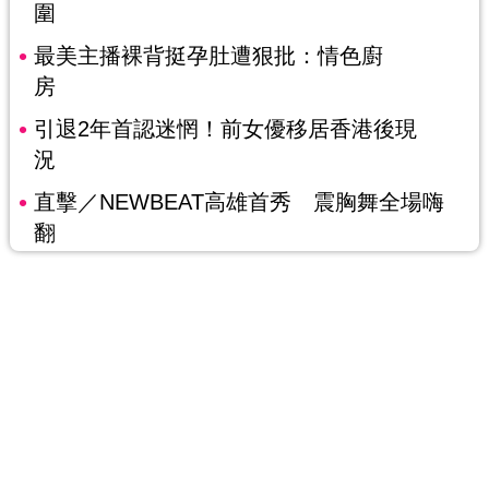
圍
最美主播裸背挺孕肚遭狠批：情色廚
房
引退2年首認迷惘！前女優移居香港後現
況
直擊／NEWBEAT高雄首秀 震胸舞全場嗨
翻