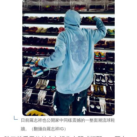
日前羅志祥也公開家中同樣震撼的一整面潮流球鞋
牆。（翻攝自羅志祥IG）