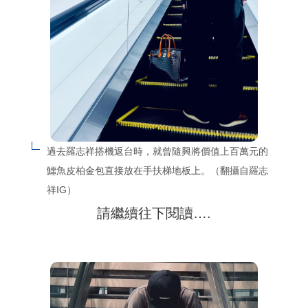
過去羅志祥搭機返台時，就曾隨興將價值上百萬元的
鱷魚皮柏金包直接放在手扶梯地板上。（翻攝自羅志
祥IG）
請繼續往下閱讀….