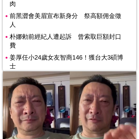
肉
前黑澀會美眉宣布新身分 祭高額佣金徵
人
朴娜勑前經紀人遭起訴 曾索取巨額封口
費
姜厚任小24歲女友智商146！獲台大3碩博
士