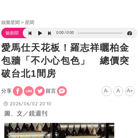
娛樂星聞
星聞
0:00
0:00
聽新聞
愛馬仕天花板！羅志祥曬柏金
包牆「不小心包色」 總價突
破台北1間房
A-
A
A+
分享
留言
2026/06/02 20:10
圖、文／鏡週刊