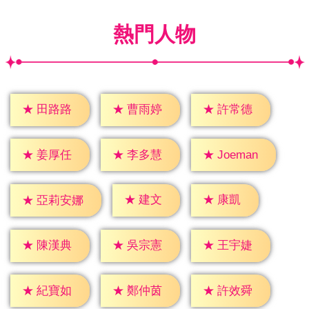
熱門人物
★
田路路
★
曹雨婷
★
許常德
★
姜厚任
★
李多慧
★
Joeman
★
建文
★
康凱
★
亞莉安娜
★
陳漢典
★
吳宗憲
★
王宇婕
★
紀寶如
★
鄭仲茵
★
許效舜