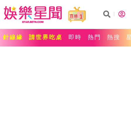
1
針線緣
請世界吃桌
即時
熱門
熱搜