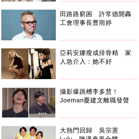
田路路窮困 許常德開轟
工會理事長曹雨婷
亞莉安娜瘦成排骨精 家
人急介入：她不好
攝影爆跳槽李多慧！
Joeman憂建文離職發聲
大熱門回歸 吳宗憲