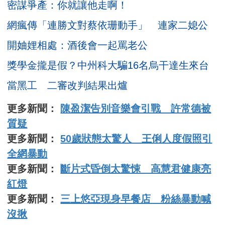
密謀爭產：你就讓他走啊！
網瘋傳「連勝文對蔡依珊動手」 連家二媳公
開妯娌相處：酒後會一起罵老公
獎學金攏是假？中州科大騙16名烏干達生來台
當黑工 二審改判結果出爐
更多新聞：
陳盈潔告別音樂會引戰 許常德被
質疑
更多新聞：
50歲狀態太驚人 王俐人度假照引
全網暴動
更多新聞：
斷片式昏倒太驚悚 高慧君健康亮
紅燈
更多新聞：
三上悠亞現身早餐店 粉絲暴動喊
沒揪