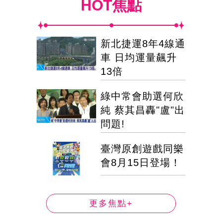
HOT焦點
新北捷運8年4線通
車 日均運量飆升
13倍
綠中常會助選何欣
純 蔡其昌轟"盧"出
問題!
臺灣原創遊戲同樂
會8月15日登場！
更多焦點+