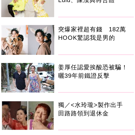
Lulu、陳漢典再合體
突爆家裡超有錢 182萬
HOOK驚認我是男的
姜厚任認愛挨酸恐被騙！
曬39年前鐵證反擊
獨／<水玲瓏>製作出手
田路路領到退休金