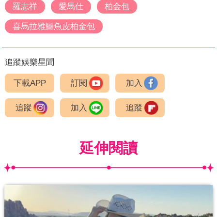
羅志祥
愛馬仕
柏金包
喜馬拉雅鱷魚皮柏金包
追蹤娛樂星聞
下載APP
訂閱
加入
追蹤
加入
追蹤
延伸閱讀