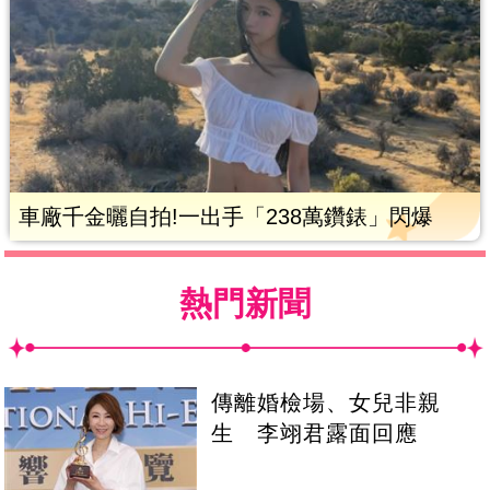
車廠千金曬自拍!一出手「238萬鑽錶」閃爆
熱門新聞
傳離婚檢場、女兒非親
生 李翊君露面回應