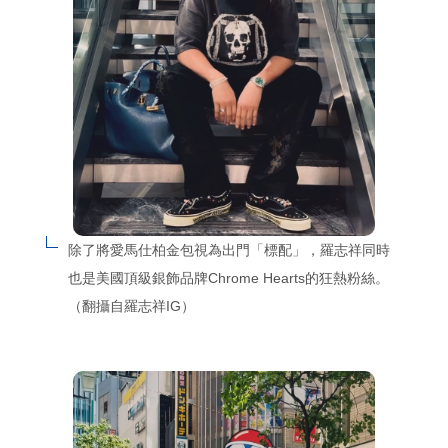
除了將愛馬仕柏金包視為出門「標配」，羅志祥同時
也是美國頂級銀飾品牌Chrome Hearts的狂熱粉絲。
（翻攝自羅志祥IG）