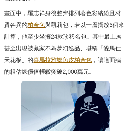
畫面中，羅志祥身後整齊排列著色彩繽紛且材
質各異的
柏金包
與凱莉包，若以一層擺放6個來
計算，他至少坐擁24款珍稀名包。其中最上層
甚至出現被藏家奉為夢幻逸品、堪稱「愛馬仕
天花板」的
喜馬拉雅鱷魚皮柏金包
，讓這面牆
的粗估總價值輕鬆突破2,000萬元。