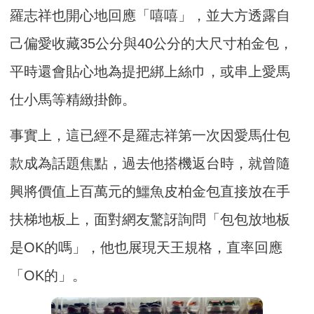
羅志祥也開心地回應「嘻嘻」，並大方透露自
己偏愛收藏35公分與40公分的大尺寸柏金包，
平時還會貼心地為提把綁上絲巾，或串上愛馬
仕小馬等精緻掛飾。
事實上，這已經不是羅志祥第一次因愛馬仕包
款成為話題焦點，過去他搭機返台時，就曾隨
興將價值上百萬元的鱷魚皮柏金包直接放在手
扶梯地板上，面對網友驚訝詢問「包包放地板
是OK的嗎」，他也展現天王規格，直率回應
「OK的」。