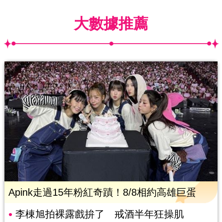
大數據推薦
Apink走過15年粉紅奇蹟！8/8相約高雄巨蛋
李棟旭拍裸露戲拚了 戒酒半年狂操肌