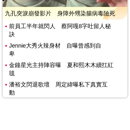
九孔突淚崩發影片 身障外甥染腸病毒險死
前員工半年就閃人 蔡阿嘎8字吐留人秘
訣
Jennie大秀火辣身材 自曝曾感到自
卑
金鐘星光主持陣容曝 夏和熙木木續扛紅
毯
潘裕文閃退歌壇 周定緯曝私下真實互
動