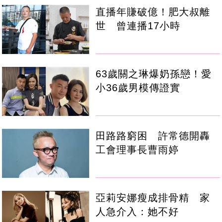
直播年賺破億！肥大叔離
世 曾連播17小時
63歲關之琳爆奶孫戀！愛
小36歲男模傳證實
田路路窮困 許常德開轟
工會理事長曹雨婷
亞莉安娜瘦成排骨精 家
人急介入：她不好