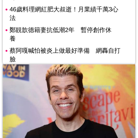
46歲料理網紅肥大叔逝！月業績千萬3心
法
鄭靚歆德籍妻抗低潮2年 暫停創作休
養
蔡阿嘎喊怕被炎上做最好準備 網轟自打
臉