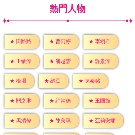
熱門人物
★
田路路
★
曹雨婷
★
李翊君
★
王敏淳
★
潘越雲
★
許景淳
★
檢場
★
納豆
★
陳泰銘
★
關之琳
★
許常德
★
王國旌
★
馬清偉
★
陳美琪
★
亞莉安娜