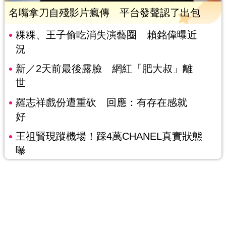
名嘴拿刀自殘影片瘋傳 平台發聲認了出包
粿粿、王子偷吃消失演藝圈 賴銘偉曝近
況
新／2天前最後露臉 網紅「肥大叔」離
世
羅志祥戲份遭重砍 回應：有存在感就
好
王祖賢現蹤機場！踩4萬CHANEL真實狀態
曝