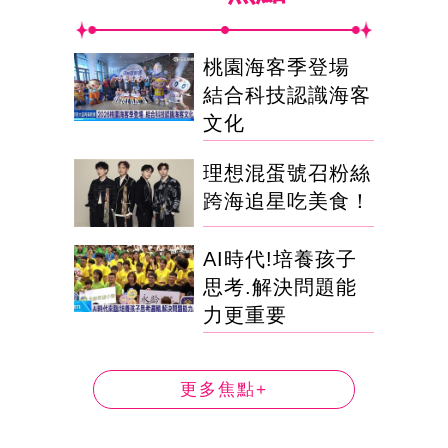
桃園海客季登場
結合科技認識海客
文化
理想混蛋號召粉絲
跨海追星吃美食！
AI時代!培養孩子
思考.解決問題能
力更重要
更多焦點+