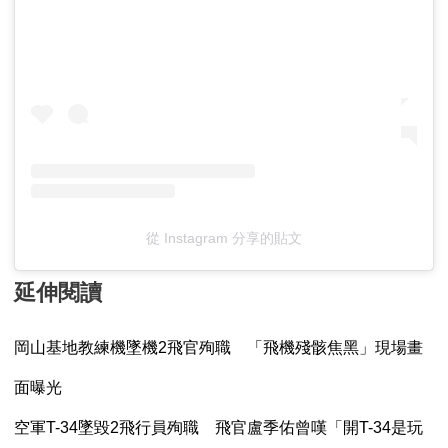
從 Instagram 分享的貼文
延伸閱讀
岡山基地教練機墜機2飛官殉職 「飛機殘骸焦黑」現場畫
面曝光
空軍T-34墜毀2飛行員殉職 飛官盧季佑曾嘆「開T-34是玩