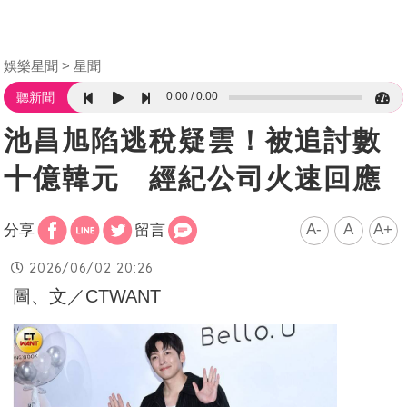
娛樂星聞
星聞
0:00
0:00
聽新聞
池昌旭陷逃稅疑雲！被追討數
十億韓元 經紀公司火速回應
A-
A
A+
分享
留言
2026/06/02 20:26
圖、文／CTWANT