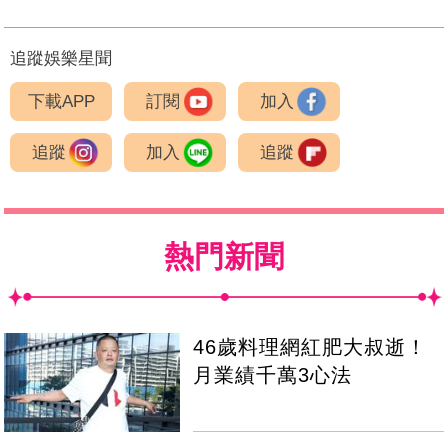
追蹤娛樂星聞
下載APP
訂閱
加入
追蹤
加入
追蹤
熱門新聞
46歲料理網紅肥大叔逝！
月業績千萬3心法