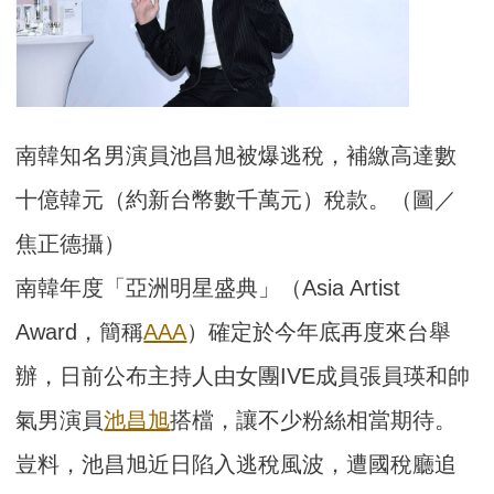
南韓知名男演員池昌旭被爆逃稅，補繳高達數
十億韓元（約新台幣數千萬元）稅款。（圖／
焦正德攝）
南韓年度「亞洲明星盛典」（Asia Artist
Award，簡稱
AAA
）確定於今年底再度來台舉
辦，日前公布主持人由女團IVE成員張員瑛和帥
氣男演員
池昌旭
搭檔，讓不少粉絲相當期待。
豈料，池昌旭近日陷入逃稅風波，遭國稅廳追