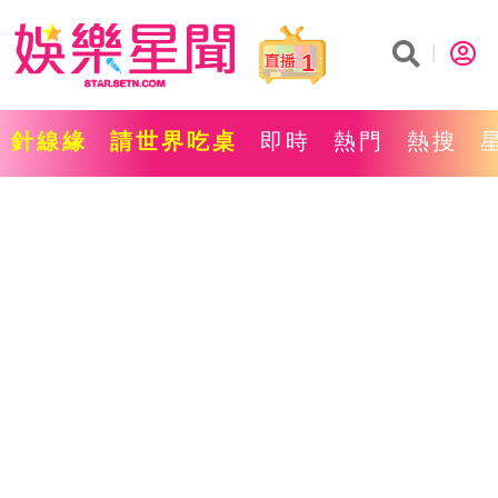
1
針線緣
請世界吃桌
即時
熱門
熱搜