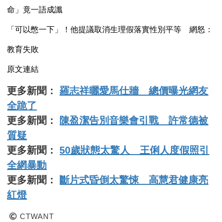
命」竟一語成讖
「可以憋一下」！他提議取消生理假落實性別平等 網怒：
教育失敗
原文連結
更多新聞：
羅志祥曬愛馬仕牆 總價曝光網友
全跪了
更多新聞：
陳盈潔告別音樂會引戰 許常德被
質疑
更多新聞：
50歲狀態太驚人 王俐人度假照引
全網暴動
更多新聞：
斷片式昏倒太驚悚 高慧君健康亮
紅燈
CTWANT