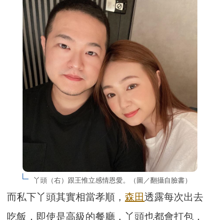
丫頭（右）跟王惟立感情恩愛。（圖／翻攝自臉書）
而私下丫頭其實相當孝順，
森田
透露每次出去
吃飯，即使是高級的餐廳，丫頭也都會打包，