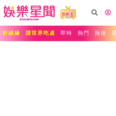
1
針線緣
請世界吃桌
即時
熱門
熱搜