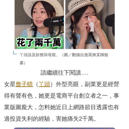
丫頭談及財務與母親。（圖／翻攝自激罵揪某聊臉
書）
請繼續往下閱讀….
女星
詹子晴
（
丫頭
）外型亮眼，副業更是經營
得有聲有色，她更是電商平台創立者之一，事
業版圖龐大，怎料她近日上網路節目透露也有
過投資失利的經驗，害她痛失2千萬。