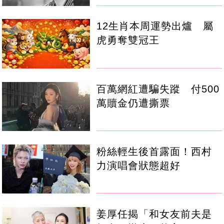
12生肖本周運勢出爐 屬
虎勇奪雙冠王
百萬網紅遭騙失蹤 付500
萬贖金仍遭撕票
粉絲輕生後首露面！西村
力演唱會狀態超好
姜厚任揭「和女友前夫是