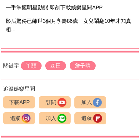
一手掌握明星動態 即刻下載娛樂星聞APP
影后驚傳已離世3個月享壽86歲 女兒鬧翻10年才知真
相...
關鍵字
丫頭
森田
詹子晴
追蹤娛樂星聞
下載APP
訂閱
加入
追蹤
加入
追蹤