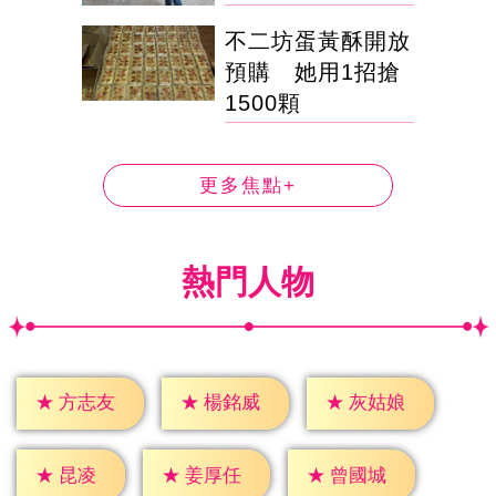
不二坊蛋黃酥開放
預購 她用1招搶
1500顆
更多焦點+
熱門人物
★
方志友
★
楊銘威
★
灰姑娘
★
昆凌
★
姜厚任
★
曾國城