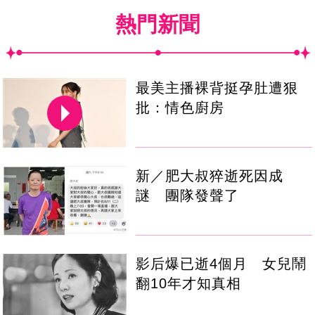
熱門新聞
最美主播裸背挺孕肚遭狠
批：情色廚房
新／肥大叔猝逝死因成
謎 團隊發聲了
影后爆已逝4個月 女兒鬧
翻10年才知真相