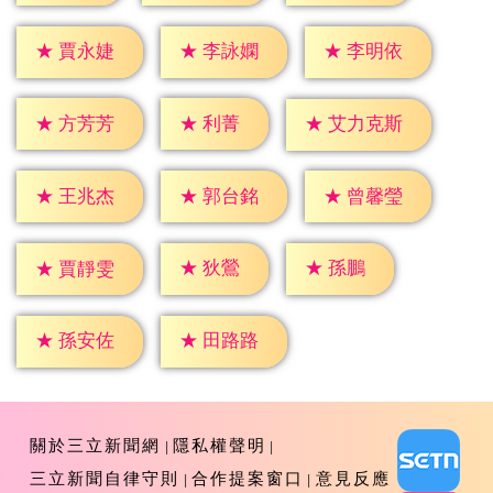
★
賈永婕
★
李詠嫻
★
李明依
★
利菁
★
方芳芳
★
艾力克斯
★
王兆杰
★
郭台銘
★
曾馨瑩
★
狄鶯
★
孫鵬
★
賈靜雯
★
孫安佐
★
田路路
關於三立新聞網
隱私權聲明
三立新聞自律守則
合作提案窗口
意見反應