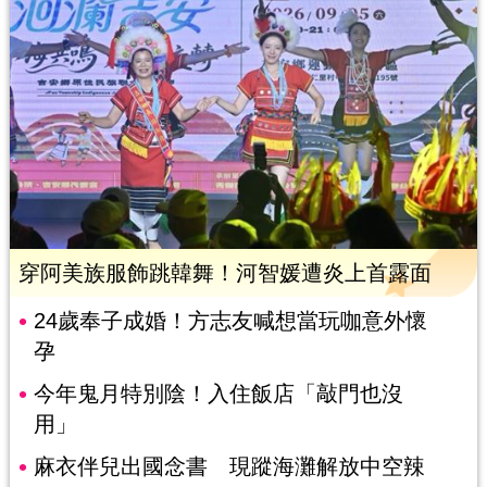
穿阿美族服飾跳韓舞！河智媛遭炎上首露面
24歲奉子成婚！方志友喊想當玩咖意外懷
孕
今年鬼月特別陰！入住飯店「敲門也沒
用」
麻衣伴兒出國念書 現蹤海灘解放中空辣