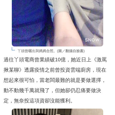
丫頭曾曬出與媽媽合照。(圖／翻攝自臉書)
過往丫頭電商曾業績破10億，她近日上《激罵
揪某聊》透露疫情之前曾投資雲端廚房，現在
想起來很可怕，當老闆最難的就是要做選擇，
動不動幾千萬就飛了，但她卻仍忍痛要做決
定，無奈投這項資卻沒能獲利。