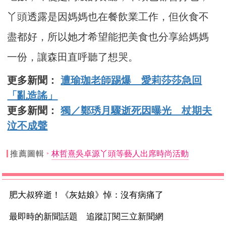
丫頭透露是因媽媽也在餐飲業工作，但伙食不
盡都好，所以她才希望能把美食也分享給媽媽
一份，讓森田直呼聽了想哭。
更多新聞：
遭瑜珈老師踢爆 愛莉莎莎急回
「亂造謠」
更多新聞：
獨／鄭琇月驟逝死因曝光 杖期夫
泣不成聲
推薦圖輯
林哲熹吳卓源丫頭等藝人出席時尚活動
肥大叔猝逝！《灰姑娘》悼：沒有病痛了
最即時的新聞話題 追蹤訂閱三立新聞網