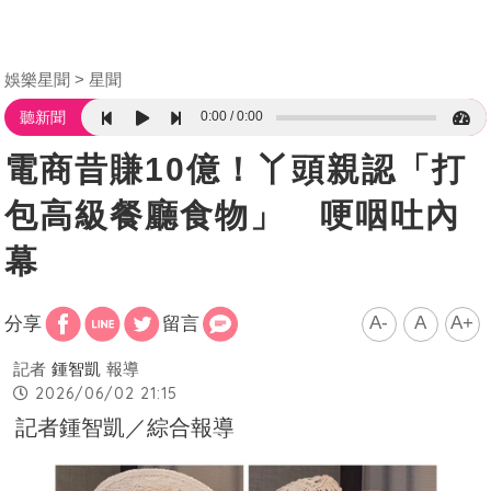
娛樂星聞
星聞
0:00
0:00
聽新聞
電商昔賺10億！丫頭親認「打
包高級餐廳食物」 哽咽吐內
幕
A-
A
A+
分享
留言
記者
鍾智凱
報導
2026/06/02 21:15
記者鍾智凱／綜合報導