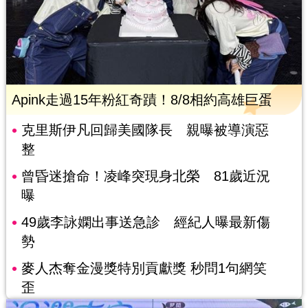
Apink走過15年粉紅奇蹟！8/8相約高雄巨蛋
克里斯伊凡回歸美國隊長 親曝被導演惡
整
曾昏迷搶命！凌峰突現身北榮 81歲近況
曝
49歲李詠嫻出事送急診 經紀人曝最新傷
勢
麥人杰奪金漫獎特別貢獻獎 秒問1句網笑
歪