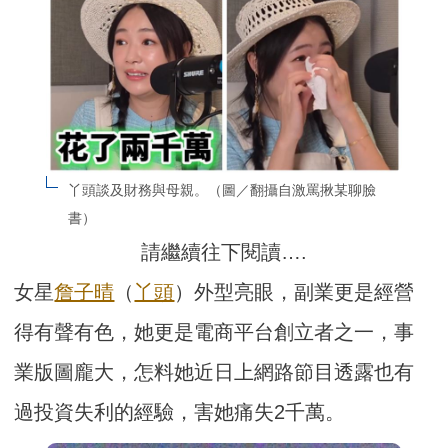
丫頭談及財務與母親。（圖／翻攝自激罵揪某聊臉
書）
請繼續往下閱讀….
女星
詹子晴
（
丫頭
）外型亮眼，副業更是經營
得有聲有色，她更是電商平台創立者之一，事
業版圖龐大，怎料她近日上網路節目透露也有
過投資失利的經驗，害她痛失2千萬。