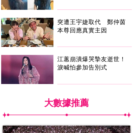
突遭王宇婕取代 鄭仲茵
本尊回應真實主因
江蕙崩潰爆哭摯友逝世！
淚喊怕參加告別式
大數據推薦