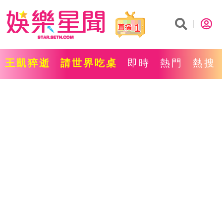
1
王凱猝逝
請世界吃桌
即時
熱門
熱搜