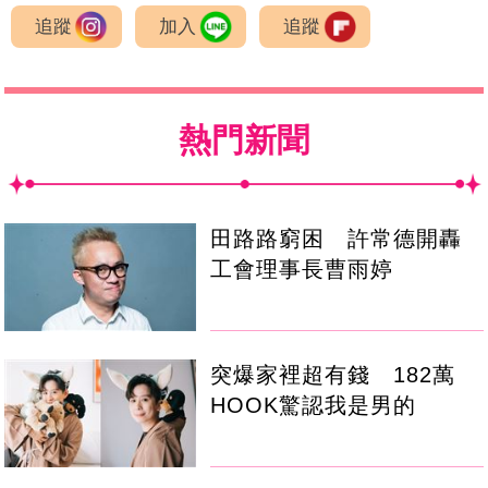
追蹤
加入
追蹤
熱門新聞
田路路窮困 許常德開轟
工會理事長曹雨婷
突爆家裡超有錢 182萬
HOOK驚認我是男的