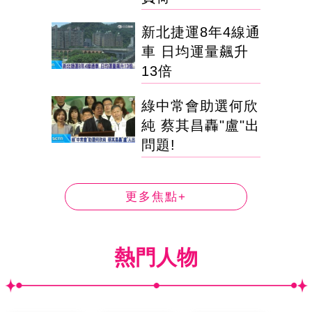
新北捷運8年4線通
車 日均運量飆升
13倍
綠中常會助選何欣
純 蔡其昌轟"盧"出
問題!
更多焦點+
熱門人物