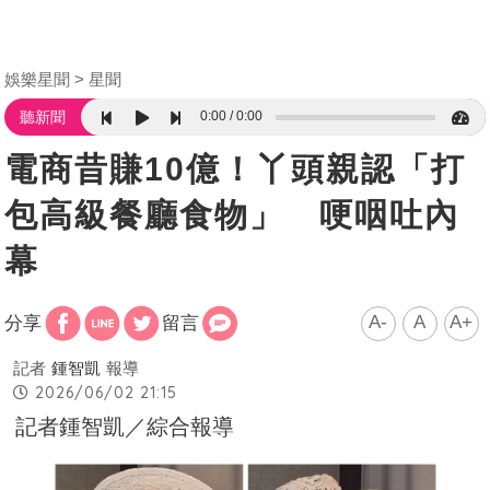
娛樂星聞
星聞
0:00
0:00
聽新聞
電商昔賺10億！丫頭親認「打
包高級餐廳食物」 哽咽吐內
幕
A-
A
A+
分享
留言
記者
鍾智凱
報導
2026/06/02 21:15
記者鍾智凱／綜合報導