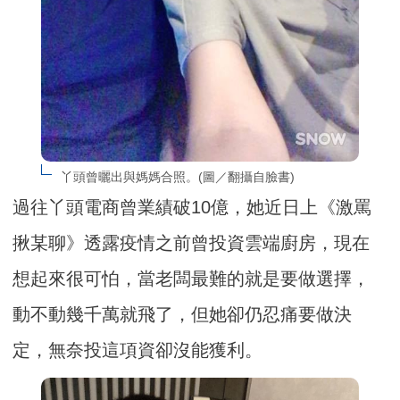
丫頭曾曬出與媽媽合照。(圖／翻攝自臉書)
過往丫頭電商曾業績破10億，她近日上《激罵
揪某聊》透露疫情之前曾投資雲端廚房，現在
想起來很可怕，當老闆最難的就是要做選擇，
動不動幾千萬就飛了，但她卻仍忍痛要做決
定，無奈投這項資卻沒能獲利。