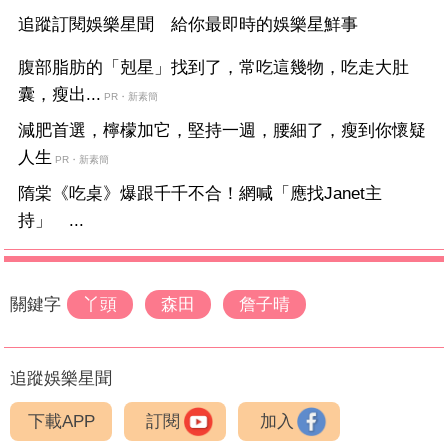
追蹤訂閱娛樂星聞 給你最即時的娛樂星鮮事
腹部脂肪的「剋星」找到了，常吃這幾物，吃走大肚
囊，瘦出...
PR・新素簡
減肥首選，檸檬加它，堅持一週，腰細了，瘦到你懷疑
人生
PR・新素簡
隋棠《吃桌》爆跟千千不合！網喊「應找Janet主
持」 ...
關鍵字
丫頭
森田
詹子晴
追蹤娛樂星聞
下載APP
訂閱
加入