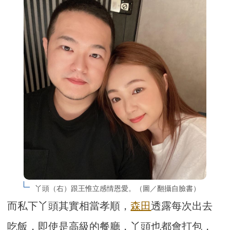
丫頭（右）跟王惟立感情恩愛。（圖／翻攝自臉書）
而私下丫頭其實相當孝順，
森田
透露每次出去
吃飯，即使是高級的餐廳，丫頭也都會打包，