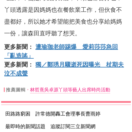
丫頭透露是因媽媽也在餐飲業工作，但伙食不
盡都好，所以她才希望能把美食也分享給媽媽
一份，讓森田直呼聽了想哭。
更多新聞：
遭瑜珈老師踢爆 愛莉莎莎急回
「亂造謠」
更多新聞：
獨／鄭琇月驟逝死因曝光 杖期夫
泣不成聲
推薦圖輯
林哲熹吳卓源丫頭等藝人出席時尚活動
田路路窮困 許常德開轟工會理事長曹雨婷
最即時的新聞話題 追蹤訂閱三立新聞網