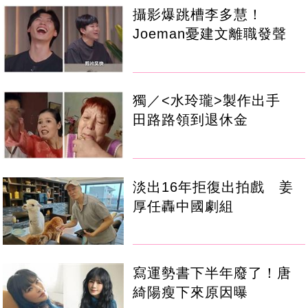
攝影爆跳槽李多慧！
Joeman憂建文離職發聲
獨／<水玲瓏>製作出手
田路路領到退休金
淡出16年拒復出拍戲 姜
厚任轟中國劇組
寫運勢書下半年廢了！唐
綺陽瘦下來原因曝