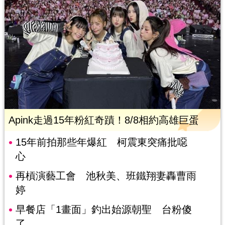
Apink走過15年粉紅奇蹟！8/8相約高雄巨蛋
15年前拍那些年爆紅 柯震東突痛批噁
心
再槓演藝工會 池秋美、班鐵翔妻轟曹雨
婷
早餐店「1畫面」釣出始源朝聖 台粉傻
了