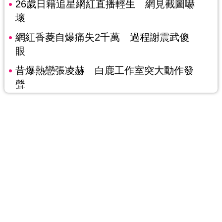
26歲日籍追星網紅直播輕生 網見截圖嚇
壞
網紅香菱自爆痛失2千萬 過程謝震武傻
眼
昔爆熱戀張凌赫 白鹿工作室突大動作發
聲