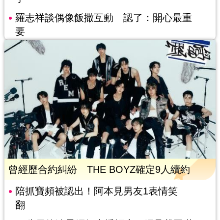
羅志祥談偶像飯撒互動 認了：開心最重
要
曾經歷合約糾紛 THE BOYZ確定9人續約
陪抓寶頻被認出！阿本見男友1表情笑
翻