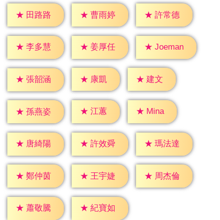
★
田路路
★
曹雨婷
★
許常德
★
李多慧
★
姜厚任
★
Joeman
★
康凱
★
建文
★
張韶涵
★
江蕙
★
Mina
★
孫燕姿
★
唐綺陽
★
許效舜
★
瑪法達
★
鄭仲茵
★
王宇婕
★
周杰倫
★
蕭敬騰
★
紀寶如