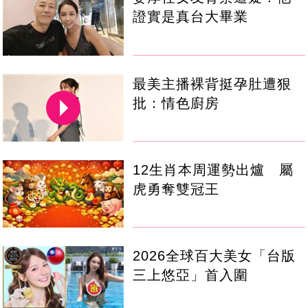
證實是真台大畢業
最美主播裸背挺孕肚遭狠
批：情色廚房
12生肖本周運勢出爐 屬
虎勇奪雙冠王
2026全球百大美女「台版
三上悠亞」首入圍