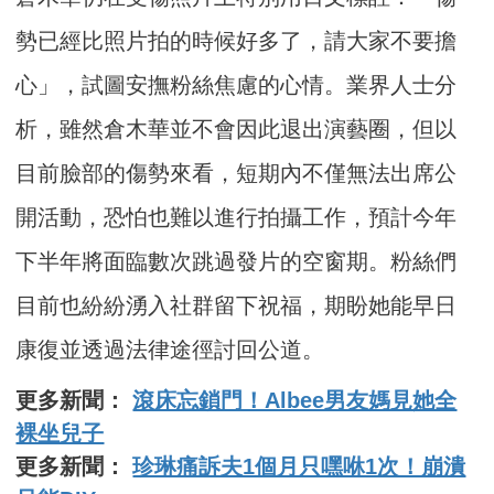
勢已經比照片拍的時候好多了，請大家不要擔
心」，試圖安撫粉絲焦慮的心情。業界人士分
析，雖然倉木華並不會因此退出演藝圈，但以
目前臉部的傷勢來看，短期內不僅無法出席公
開活動，恐怕也難以進行拍攝工作，預計今年
下半年將面臨數次跳過發片的空窗期。粉絲們
目前也紛紛湧入社群留下祝福，期盼她能早日
康復並透過法律途徑討回公道。
更多新聞：
滾床忘鎖門！Albee男友媽見她全
裸坐兒子
更多新聞：
珍琳痛訴夫1個月只嘿咻1次！崩潰