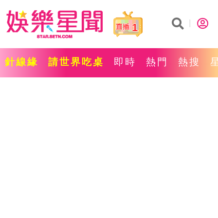
1
針線緣
請世界吃桌
即時
熱門
熱搜