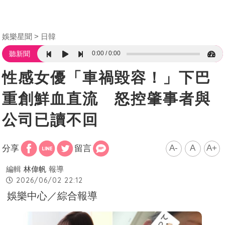
娛樂星聞
日韓
0:00
0:00
聽新聞
性感女優「車禍毀容！」下巴
重創鮮血直流 怒控肇事者與
公司已讀不回
A-
A
A+
分享
留言
編輯
林偉帆
報導
2026/06/02 22:12
娛樂中心／綜合報導