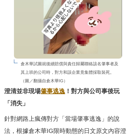
倉木華試圖就後續賠償與責任歸屬聯絡該名肇事者及
其上班的公司時，對方和該企業竟集體採取裝死。
（圖／翻攝自倉木華IG）
澄清並非現場
肇事逃逸
！對方與公司事後玩
「消失」
針對網路上瘋傳對方「當場肇事逃逸」的說
法，根據倉木華IG限時動態的日文原文內容澄