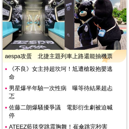
aespa攻蛋 北捷主題列車上路還能抽機票
《不良》女主持超坎坷！尪遭槍殺抱嬰逃
命
男星爆半年驗一次性病 曝等待結果超忐
忑
佐藤二朗爆騷擾爭議 電影衍生劇被迫喊
停
ATEEZ藍毯突跳震胸舞！崔傘跳完秒害