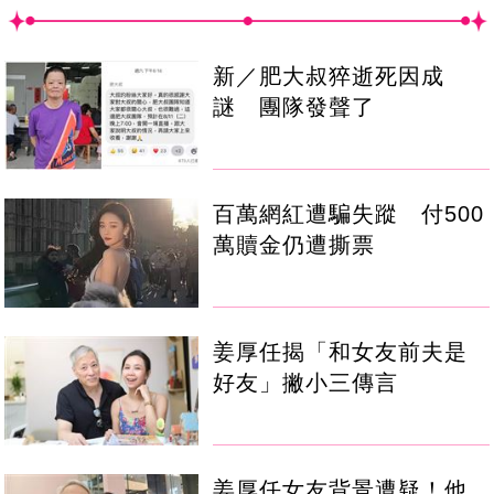
新／肥大叔猝逝死因成
謎 團隊發聲了
百萬網紅遭騙失蹤 付500
萬贖金仍遭撕票
姜厚任揭「和女友前夫是
好友」撇小三傳言
姜厚任女友背景遭疑！他