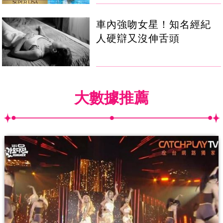
車內強吻女星！知名經紀
人硬辯又沒伸舌頭
大數據推薦