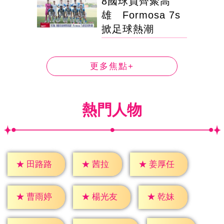
8國球員齊聚高
雄 Formosa 7s
掀足球熱潮
更多焦點+
熱門人物
★
茜拉
★
田路路
★
姜厚任
★
乾妹
★
曹雨婷
★
楊光友