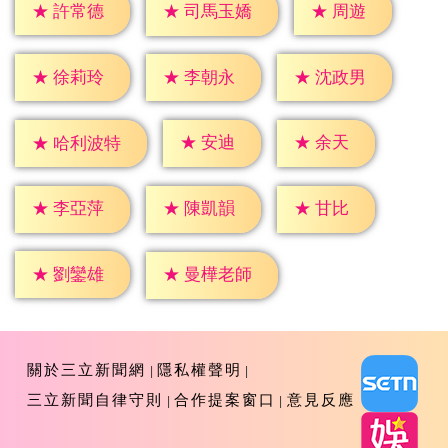
★
周遊
★
許常德
★
司馬玉嬌
★
徐莉玲
★
李朝永
★
沈政男
★
安迪
★
余天
★
哈利波特
★
甘比
★
李亞萍
★
陳凱韻
★
劉鑾雄
★
曼樺老師
關於三立新聞網
隱私權聲明
三立新聞自律守則
合作提案窗口
意見反應