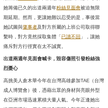
她籌備已久的出道兩週年
粉絲見面會
被迫無限
期延期。然而，更讓她難以忍受的是，事後當
她試圖與
肇事者
及對方所屬的上班公司取得聯
繫時，對方竟然採取集體「
已讀不回
」，讓她
痛斥對方行徑實在太不誠實。
出道兩週年見面會喊卡，毀容傷照引發粉絲強
烈憂心
高挑美人倉木華今年在台灣高雄參加TAE（台灣
成人博覽會）後，憑藉出眾的身材與亮眼外型
在亞洲市場迅速累積大量人氣。今年正逢她出