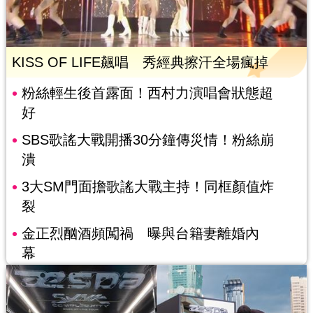
KISS OF LIFE飆唱 秀經典擦汗全場瘋掉
粉絲輕生後首露面！西村力演唱會狀態超
好
SBS歌謠大戰開播30分鐘傳災情！粉絲崩
潰
3大SM門面擔歌謠大戰主持！同框顏值炸
裂
金正烈酗酒頻闖禍 曝與台籍妻離婚內
幕