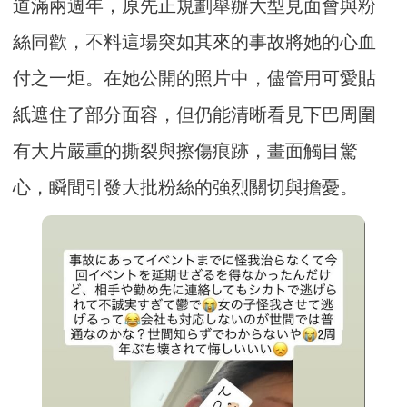
道滿兩週年，原先正規劃舉辦大型見面會與粉
絲同歡，不料這場突如其來的事故將她的心血
付之一炬。在她公開的照片中，儘管用可愛貼
紙遮住了部分面容，但仍能清晰看見下巴周圍
有大片嚴重的撕裂與擦傷痕跡，畫面觸目驚
心，瞬間引發大批粉絲的強烈關切與擔憂。