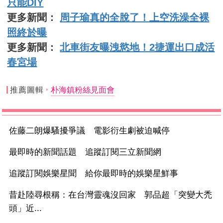
只能DIY
更多新聞：
周子瑜真的全脫了！上空洗澡全裸
照終於曝
更多新聞：
北車街友曝洩慾地！2捷運出口成活
春宮場
推薦圖輯
朴海鎮粉絲見面會
佐藤二朗爆騷擾爭議 電影衍生劇被迫喊停
最即時的新聞話題 追蹤訂閱三立新聞網
追蹤訂閱娛樂星聞 給你最即時的娛樂星鮮事
昔赴陸尋根稱：在台灣靈魂沒回家 郭品超「突變大禿
頭」近...