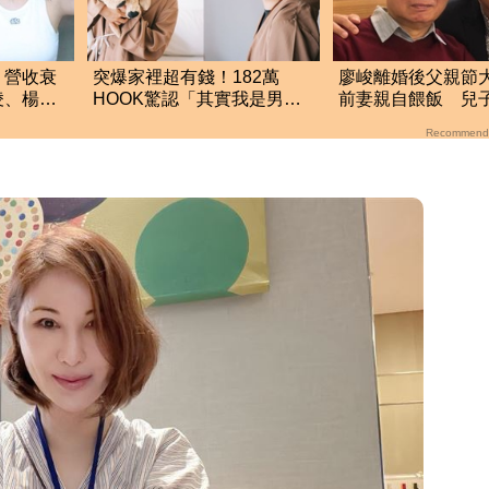
」營收衰
突爆家裡超有錢！182萬
廖峻離婚後父親節
凌、楊丞
HOOK驚認「其實我是男
前妻親自餵飯 兒
的」 結局神反轉網傻眼
話」逼哭全網
Recommend