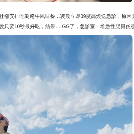
）
社卻安排吃涮氂牛風味餐…凌晨立即39度高燒送急診，原因
只要10秒最好吃，結果….GG了，急診室一堆急性腸胃炎