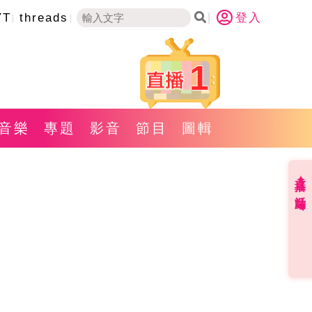
YT
threads
登入
1
音樂
專題
影音
節目
圖輯
直播✦活動