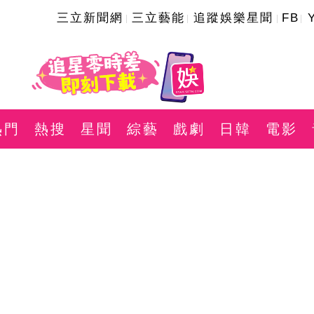
三立新聞網
三立藝能
追蹤娛樂星聞
FB
熱門
熱搜
星聞
綜藝
戲劇
日韓
電影