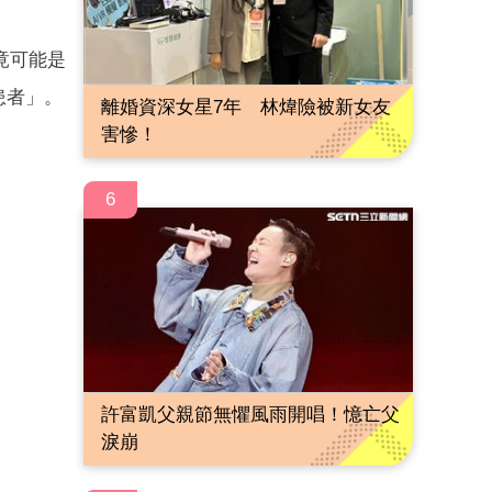
竟可能是
患者」。
離婚資深女星7年 林煒險被新女友
害慘！
6
許富凱父親節無懼風雨開唱！憶亡父
淚崩