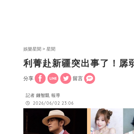
娛樂星聞
星聞
利菁赴新疆突出事了！孱
分享
留言
記者
鍾智凱
報導
2026/06/02 23:06