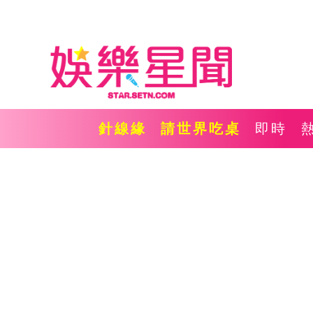
針線緣
請世界吃桌
即時