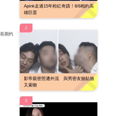
Apink走過15年粉紅奇蹟！8/8相約高
雄巨蛋
2
液長期灼
影帝親密照遭外流 與男密友臉貼臉
又索吻
3