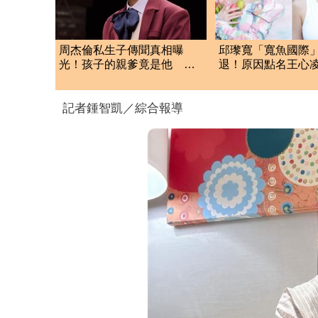
周杰倫私生子傳聞真相曝
邱瓈寬「寬魚國際
光！孩子的親爹竟是他 劉
退！原因點名王心
若雪閨密出面全說了
琳網笑翻：太誠實
記者鍾智凱／綜合報導