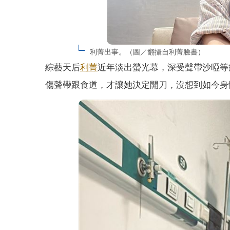
利菁出事。（圖／翻攝自利菁臉書）
綜藝天后
利菁
近年淡出螢光幕，深受聲帶沙啞等
傷聲帶跟食道，才讓她決定開刀，沒想到如今身