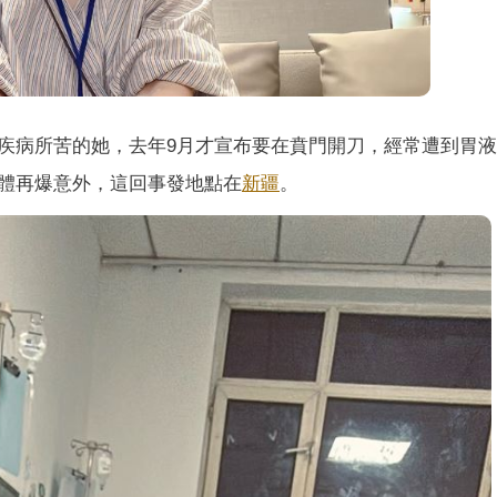
疾病所苦的她，去年9月才宣布要在賁門開刀，經常遭到胃
體再爆意外，這回事發地點在
新疆
。