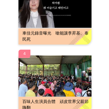
車佳元錄音曝光 嗆能讓李昇基、泰
民死
4
百味人生演員合體 頑皮世界父親節
嗨翻