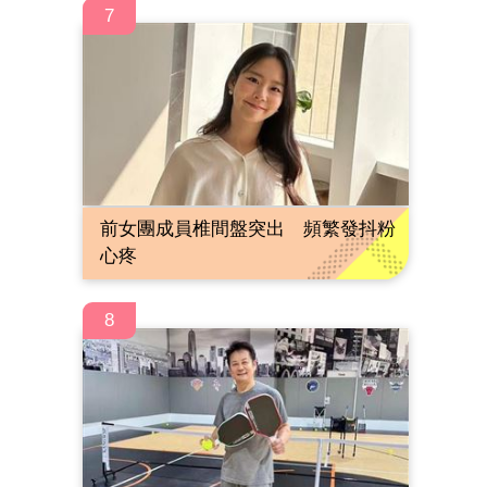
7
前女團成員椎間盤突出 頻繁發抖粉
心疼
8