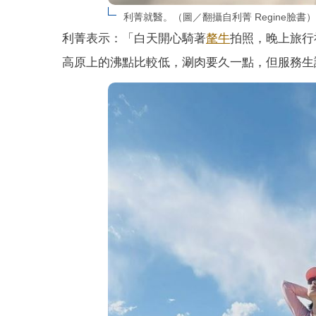
利菁就醫。（圖／翻攝自利菁 Regine臉書
利菁表示：「白天開心騎著
氂牛
拍照，晚上旅行
高原上的沸點比較低，涮肉要久一點，但服務生說