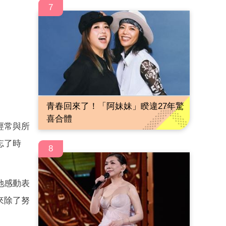
7
青春回來了！「阿妹妹」睽違27年驚
喜合體
經常與所
忘了時
8
她感動表
來除了努