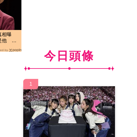
真相曝
是他 劉
了
ed by
今日頭條
1