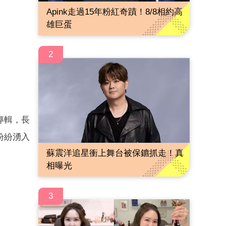
Apink走過15年粉紅奇蹟！8/8相約高
雄巨蛋
2
專輯，長
紛紛湧入
蘇震洋追星衝上舞台被保鑣抓走！真
相曝光
3