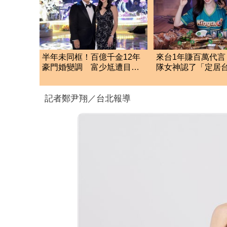
半年未同框！百億千金12年
來台1年賺百萬代言
豪門婚變調 富少尪遭目擊
隊女神認了「定居
當街親吻小三
置產計畫曝光
記者鄭尹翔／台北報導