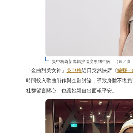
吳申梅為新專輯拚進度累到生病。（圖／喜上
「金曲甜美女神」
吳申梅
近日突然缺席《
綜藝一
時間投入歌曲製作與企劃討論，導致身體不堪負
社群留言關心，也讓她親自出面報平安。