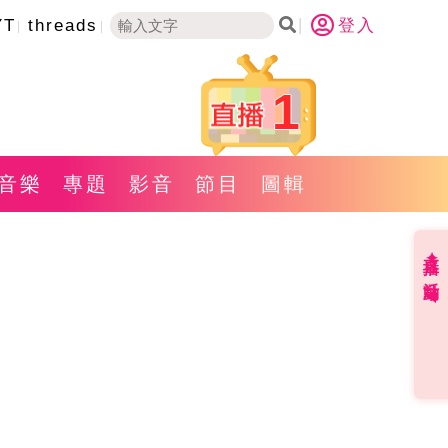
YT
threads
登入
1
音樂
專題
影音
節目
圖輯
直播✦活動