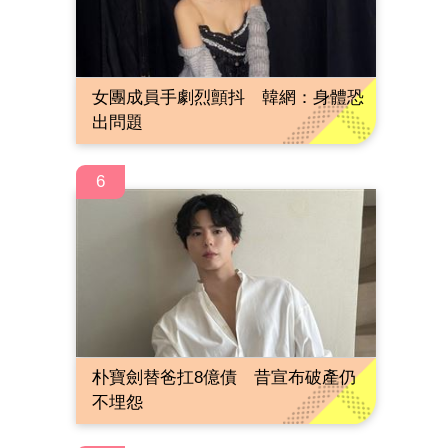
女團成員手劇烈顫抖 韓網：身體恐
出問題
6
朴寶劍替爸扛8億債 昔宣布破產仍
不埋怨