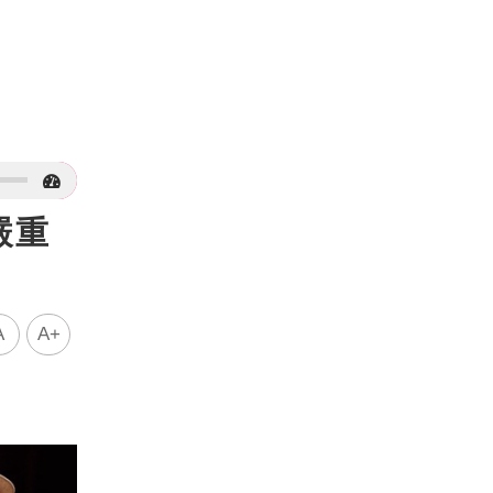
嚴重
A
A+