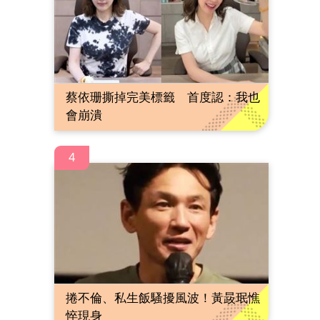
蔡依珊撕掉完美標籤 首度認：我也
會崩潰
4
捲不倫、私生飯騷擾風波！黃晸珉憔
悴現身