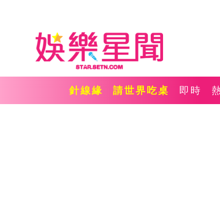
針線緣
請世界吃桌
即時