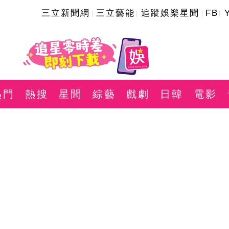
三立新聞網
三立藝能
追蹤娛樂星聞
FB
熱門
熱搜
星聞
綜藝
戲劇
日韓
電影