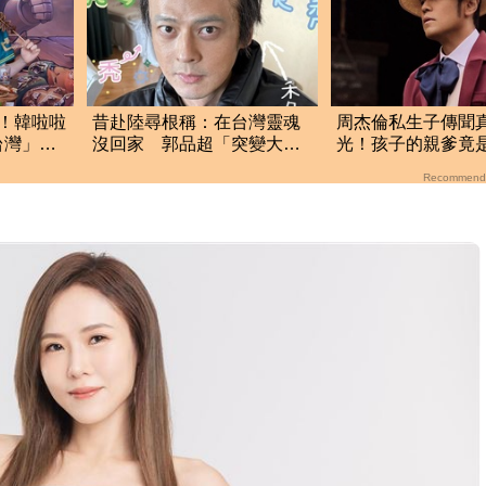
！韓啦啦
昔赴陸尋根稱：在台灣靈魂
周杰倫私生子傳聞
台灣」
沒回家 郭品超「突變大禿
光！孩子的親爹竟
頭」近照嚇壞網
若雪閨密出面全說
Recommend