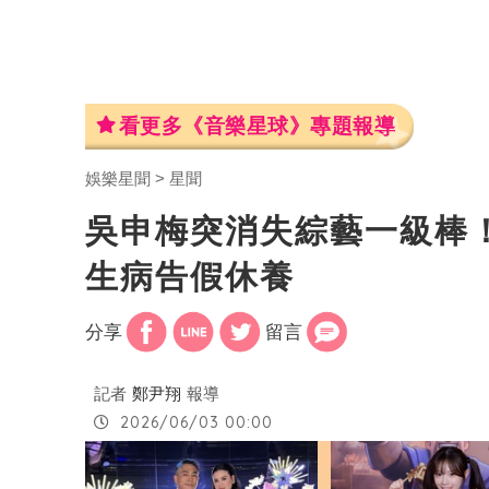
看更多《音樂星球》專題報導
娛樂星聞
星聞
吳申梅突消失綜藝一級棒
生病告假休養
分享
留言
記者
鄭尹翔
報導
2026/06/03 00:00