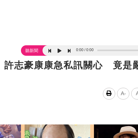
0:00
0:00
聽新聞
！許志豪康康急私訊關心 竟是
A-