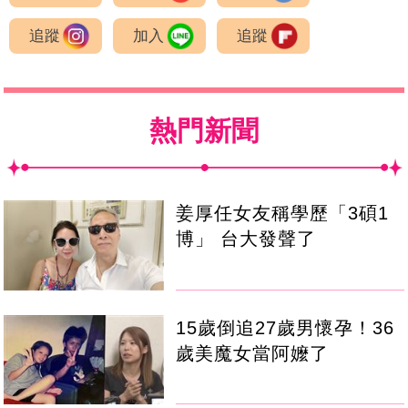
追蹤
加入
追蹤
熱門新聞
姜厚任女友稱學歷「3碩1
博」 台大發聲了
15歲倒追27歲男懷孕！36
歲美魔女當阿嬤了