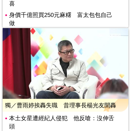
喜
身價千億照買250元麻糬 富太包包自己
做
獨／曹雨婷挨轟失職 昔理事長楊光友開轟
本土女星遭經紀人侵犯 他反嗆：沒伸舌
頭