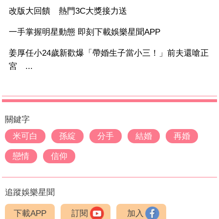
改版大回饋 熱門3C大獎接力送
一手掌握明星動態 即刻下載娛樂星聞APP
姜厚任小24歲新歡爆「帶婚生子當小三！」前夫還嗆正
宮 ...
關鍵字
米可白
孫綻
分手
結婚
再婚
戀情
信仰
追蹤娛樂星聞
下載APP
訂閱
加入