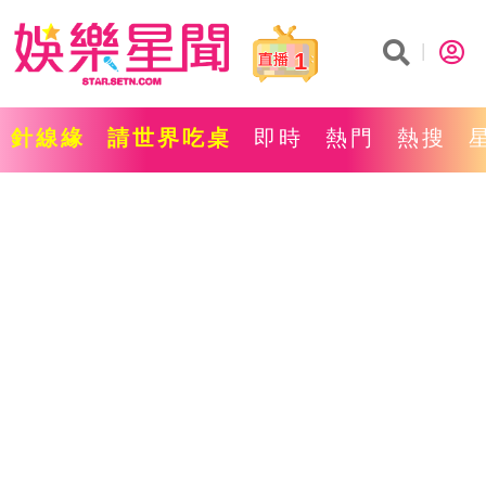
1
針線緣
請世界吃桌
即時
熱門
熱搜