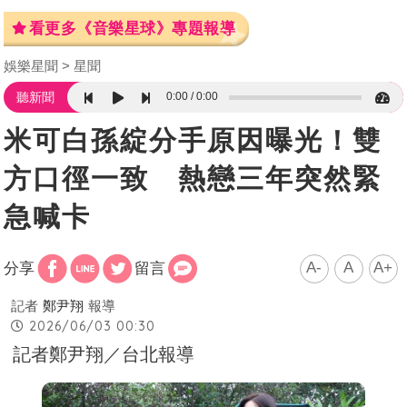
看更多《音樂星球》專題報導
娛樂星聞
星聞
0:00
0:00
聽新聞
米可白孫綻分手原因曝光！雙
方口徑一致 熱戀三年突然緊
急喊卡
A-
A
A+
分享
留言
記者
鄭尹翔
報導
2026/06/03 00:30
記者鄭尹翔／台北報導