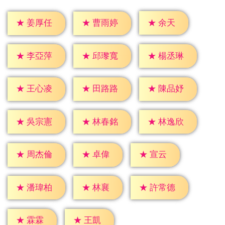
★
余天
★
姜厚任
★
曹雨婷
★
李亞萍
★
邱瓈寬
★
楊丞琳
★
王心凌
★
田路路
★
陳品妤
★
吳宗憲
★
林春銘
★
林逸欣
★
卓偉
★
宣云
★
周杰倫
★
林襄
★
潘瑋柏
★
許常德
★
霖霖
★
王凱