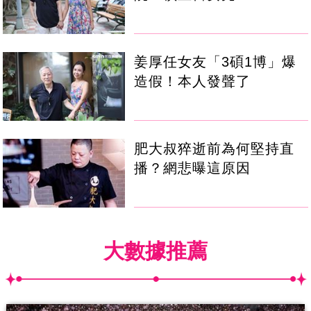
姜厚任女友「3碩1博」爆
造假！本人發聲了
肥大叔猝逝前為何堅持直
播？網悲曝這原因
大數據推薦