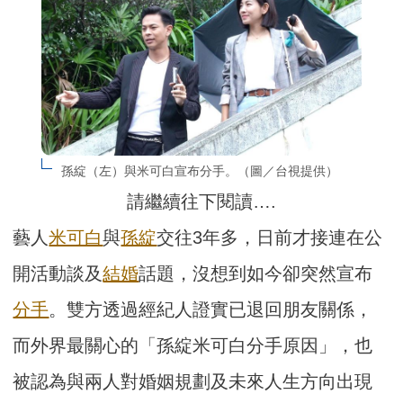
孫綻（左）與米可白宣布分手。（圖／台視提供）
請繼續往下閱讀….
藝人
米可白
與
孫綻
交往3年多，日前才接連在公
開活動談及
結婚
話題，沒想到如今卻突然宣布
分手
。雙方透過經紀人證實已退回朋友關係，
而外界最關心的「孫綻米可白分手原因」，也
被認為與兩人對婚姻規劃及未來人生方向出現