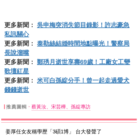
更多新聞：
吳申梅突消失節目錄影！許志豪急
私訊關心
更多新聞：
泰勒絲結婚時間地點曝光！警察局
長說溜嘴
更多新聞：
鄭琇月逝世享壽69歲！工廠女工變
歌壇紅星
更多新聞：
米可白孫綻分手！曾一起走過愛犬
錢錢逝世
推薦圖輯
蔡黃汝、宋芸樺、孫綻專訪
姜厚任女友稱學歷「3碩1博」 台大發聲了