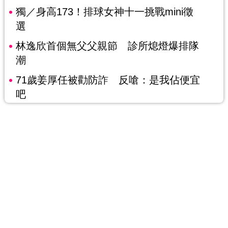
獨／身高173！排球女神十一挑戰mini徵
選
林逸欣首個無父父親節 診所熄燈爆排隊
潮
71歲姜厚任被勸防詐 反嗆：是我佔便宜
吧