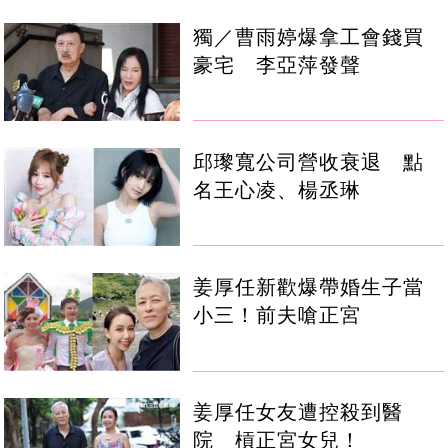
獨／曹雨婷爆拿工會錢買
豪宅 李亞萍發聲
邱瓈寬公司營收衰退 點
名王心凌、楊丞琳
姜厚任新歡爆帶婚生子當
小三！前夫嗆正宮
姜厚任女友遭控殺到醫
院 槓正宮女兒！