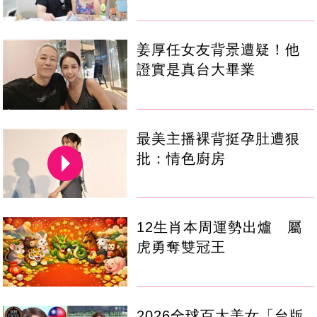
姜厚任女友背景遭疑！他
證實是真台大畢業
最美主播裸背挺孕肚遭狠
批：情色廚房
12生肖本周運勢出爐 屬
虎勇奪雙冠王
2026全球百大美女「台版