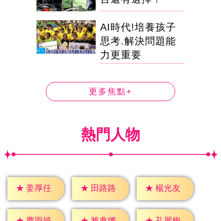
AI時代!培養孩子
思考.解決問題能
力更重要
更多焦點+
熱門人物
★
姜厚任
★
田路路
★
楊光友
★
曹雨婷
★
雅典娜
★
孔麗梅