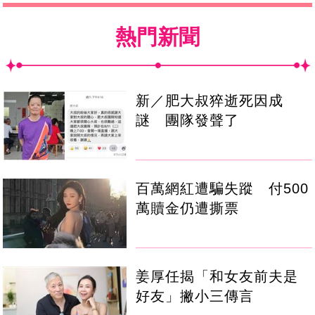
熱門新聞
新／肥大叔猝逝死因成
謎 團隊發聲了
百萬網紅遭騙失蹤 付500
萬贖金仍遭撕票
姜厚任揭「和女友前夫是
好友」撇小三傳言