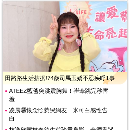
田路路生活拮据!74歲司馬玉嬌不忍疾呼1事
ATEEZ藍毯突跳震胸舞！崔傘跳完秒害
羞
凌晨曬懷念照惹哭網友 米可白感性告
白
林逸欣曬林春銘生前珍貴身影 全網看哭