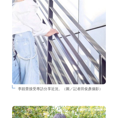
李靚蕾接受專訪分享近況。（圖／記者田俊彥攝影）