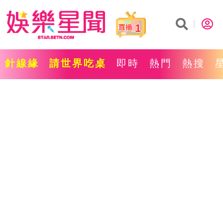
1
針線緣
請世界吃桌
即時
熱門
熱搜