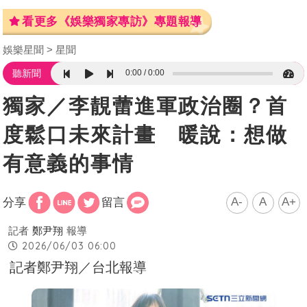
看更多《娛樂獨家專訪》專題報導
娛樂星聞
星聞
0:00
0:00
聽新聞
獨家／李靚蕾進軍政治圈？首
度鬆口未來計畫 暖說：想做
有意義的事情
A-
A
A+
分享
留言
記者
鄭尹翔
報導
2026/06/03 06:00
記者鄭尹翔／台北報導