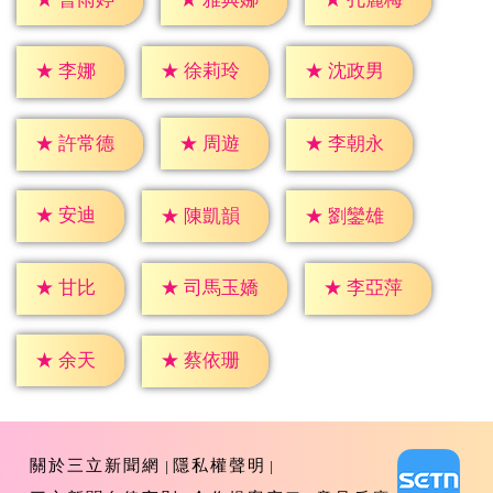
★
李娜
★
徐莉玲
★
沈政男
★
周遊
★
許常德
★
李朝永
★
安迪
★
陳凱韻
★
劉鑾雄
★
甘比
★
李亞萍
★
司馬玉嬌
★
余天
★
蔡依珊
關於三立新聞網
隱私權聲明