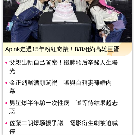
Apink走過15年粉紅奇蹟！8/8相約高雄巨蛋
父親出軌自己閨密！鐵肺歌后辛酸人生曝
光
金正烈酗酒頻闖禍 曝與台籍妻離婚內
幕
男星爆半年驗一次性病 曝等待結果超忐
忑
佐藤二朗爆騷擾爭議 電影衍生劇被迫喊
停