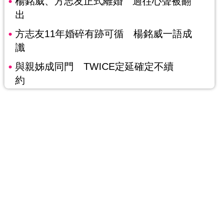
楊銘威、方志友正式離婚 過往心聲被翻
出
方志友11年婚碎有跡可循 楊銘威一語成
讖
與親姊成同門 TWICE定延確定不續
約