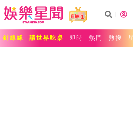
1
針線緣
請世界吃桌
即時
熱門
熱搜