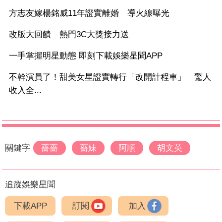
方志友嫁楊銘威11年證實離婚 導火線曝光
改版大回饋 熱門3C大獎接力送
一手掌握明星動態 即刻下載娛樂星聞APP
不幹演員了！甜美女星證實轉行「改開計程車」 驚人
收入全...
關鍵字
薔薔
薔妹
阿順
胡文英
追蹤娛樂星聞
下載APP
訂閱
加入