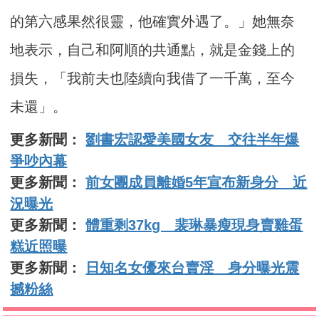
的第六感果然很靈，他確實外遇了。」她無奈
地表示，自己和阿順的共通點，就是金錢上的
損失，「我前夫也陸續向我借了一千萬，至今
未還」。
更多新聞：
劉書宏認愛美國女友 交往半年爆
爭吵內幕
更多新聞：
前女團成員離婚5年宣布新身分 近
況曝光
更多新聞：
體重剩37kg 裴琳暴瘦現身賣雞蛋
糕近照曝
更多新聞：
日知名女優來台賣淫 身分曝光震
撼粉絲