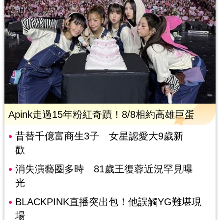
Apink走過15年粉紅奇蹟！8/8相約高雄巨蛋
昔替千億富商生3子 女星認愛大9歲新
歡
消失演藝圈多時 81歲王復蓉近況罕見曝
光
BLACKPINK直播突出包！他誤觸YG難堪現
場