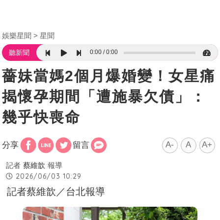
娛樂星聞
星聞
0:00
0:00
聽新聞
薔妹當媽2個月爆婚變！女星痛
揭懷孕期間「遭施暴欠債」：
幾乎快喪命
A-
A
A+
分享
留言
記者
蔡維歆
報導
2026/06/03 10:29
記者蔡維歆／台北報導