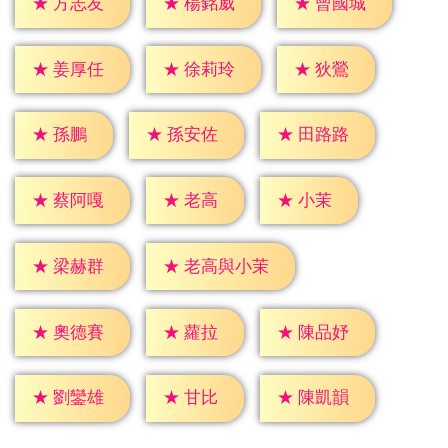
★
方志友
★
楊銘威
★
曾國城
★
狄鶯
★
姜厚任
★
徐莉玲
★
孫鵬
★
孫安佐
★
田路路
★
老高
★
小茉
★
蔡阿嘎
★
梁赫群
★
老高與小茉
★
蘿拉
★
奧德賽
★
陳品妤
★
甘比
★
劉鑾雄
★
陳凱韻