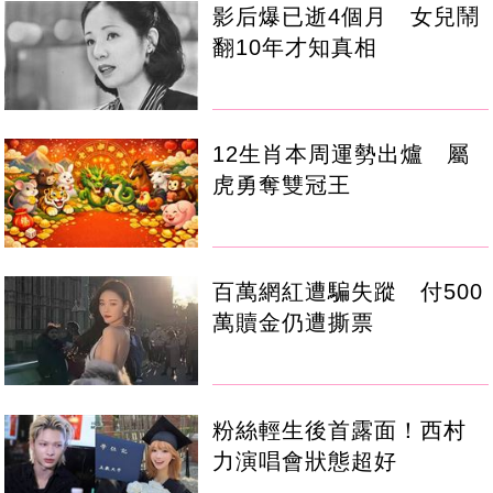
影后爆已逝4個月 女兒鬧
翻10年才知真相
12生肖本周運勢出爐 屬
虎勇奪雙冠王
百萬網紅遭騙失蹤 付500
萬贖金仍遭撕票
粉絲輕生後首露面！西村
力演唱會狀態超好