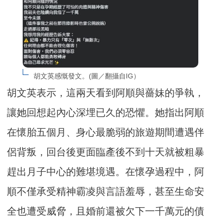
胡文英感慨發文。(圖／翻攝自IG）
胡文英表示，這兩天看到阿順與薔妹的爭執，
讓她回想起內心深埋已久的恐懼。她指出阿順
在懷胎五個月、身心最脆弱的旅遊期間遭遇伴
侶背叛，回台後更面臨產後不到十天就被粗暴
趕出月子中心的難堪境遇。在懷孕過程中，阿
順不僅承受精神霸凌與言語羞辱，甚至生命安
全也遭受威脅，且婚前還被欠下一千萬元的債