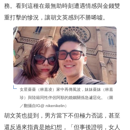
務。看到這種在最無助時刻遭遇情感與金錢雙
重打擊的慘況，讓胡文英感到不勝唏噓。
女星薔薔（林嘉凌）家中再傳風波，妹妹薔妹（林嘉
珍）與陸籍同性伴侶阿順的婚姻關係急遽惡化。（圖
／翻攝自IG@ nikenikelin）
胡文英也提到，男方當下不但極力否認，甚至
還反過來指責是她幻想，「但事後證明，女人