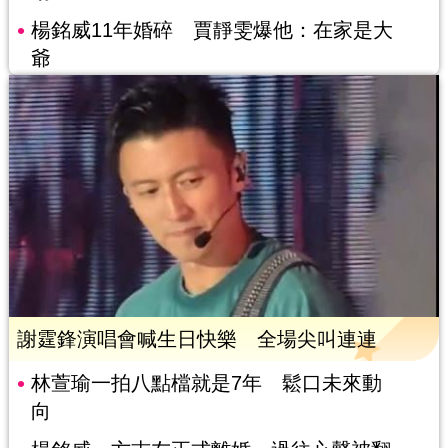
楊銘威11年婚碎 賈靜雯爆他：在家是大
爺
謝霆鋒演唱會喊生日快樂 全場尖叫連連
林萱瑜一拍八點檔就是7年 鬆口未來動
向