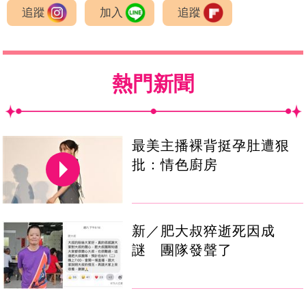
追蹤
加入
追蹤
熱門新聞
最美主播裸背挺孕肚遭狠
批：情色廚房
新／肥大叔猝逝死因成
謎 團隊發聲了