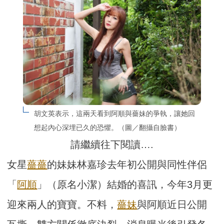
胡文英表示，這兩天看到阿順與薔妹的爭執，讓她回
想起內心深埋已久的恐懼。（圖／翻攝自臉書）
請繼續往下閱讀….
女星
薔薔
的妹妹林嘉珍去年初公開與同性伴侶
「
阿順
」（原名小潔）結婚的喜訊，今年3月更
迎來兩人的寶寶。不料，
薔妹
與阿順近日公開