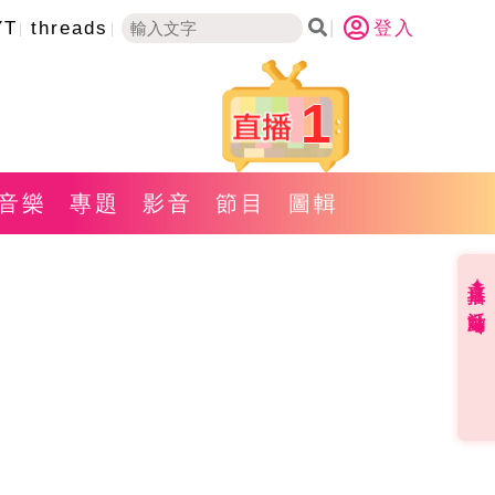
YT
threads
登入
1
音樂
專題
影音
節目
圖輯
直播✦活動