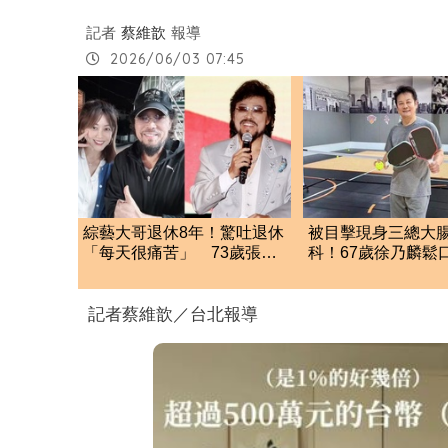
記者
蔡維歆
報導
2026/06/03 07:45
綜藝大哥退休8年！驚吐退休
被目擊現身三總大
「每天很痛苦」 73歲張菲
科！67歲徐乃麟鬆
超狂煩惱網全羨慕
了 真實體況曝光
記者蔡維歆／台北報導