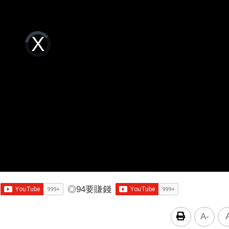
Video
Player
is
loading.
◎
94要賺錢
A-