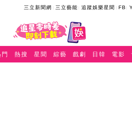
三立新聞網
三立藝能
追蹤娛樂星聞
FB
熱門
熱搜
星聞
綜藝
戲劇
日韓
電影