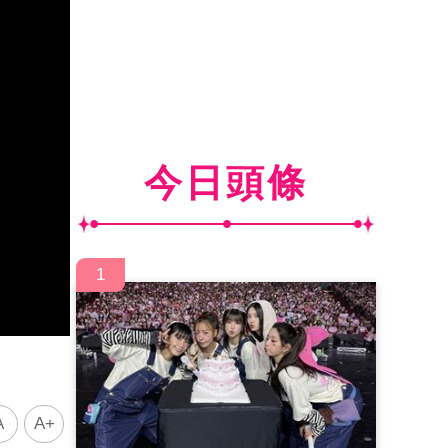
今日頭條
1
A
A+