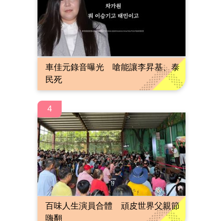
車佳元錄音曝光 嗆能讓李昇基、泰
民死
4
百味人生演員合體 頑皮世界父親節
嗨翻