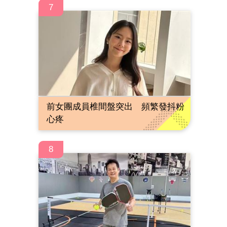
7
前女團成員椎間盤突出 頻繁發抖粉
心疼
8