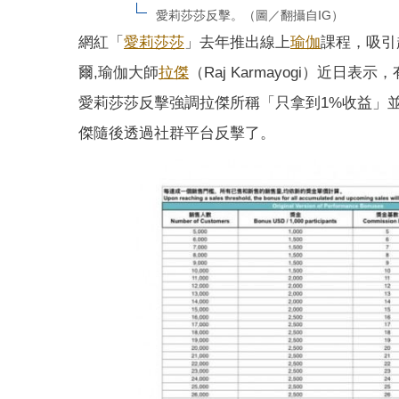
愛莉莎莎反擊。（圖／翻攝自IG）
網紅「
愛莉莎莎
」去年推出線上
瑜伽
課程，吸引
爾,瑜伽大師
拉傑
（Raj Karmayogi）近
愛莉莎莎反擊強調拉傑所稱「只拿到1%收益」並
傑隨後透過社群平台反擊了。