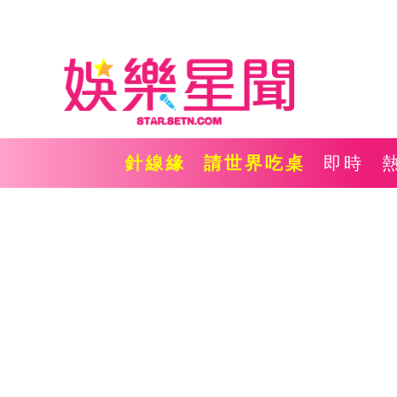
針線緣
請世界吃桌
即時