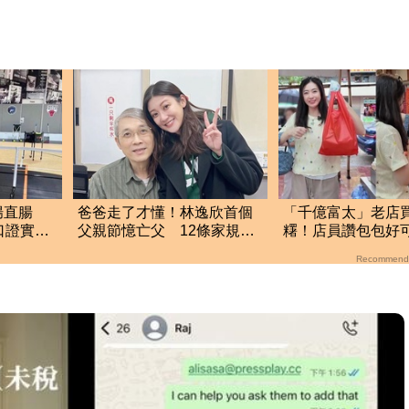
腸直腸
爸爸走了才懂！林逸欣首個
「千億富太」老店買
口證實
父親節憶亡父 12條家規逼
糬！店員讚包包好
哭全網
回：我自己做的
Recommend