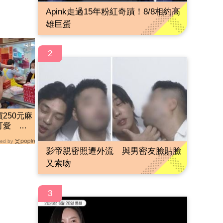
Apink走過15年粉紅奇蹟！8/8相約高
雄巨蛋
2
250元麻
可愛 笑
ed by
影帝親密照遭外流 與男密友臉貼臉
又索吻
3