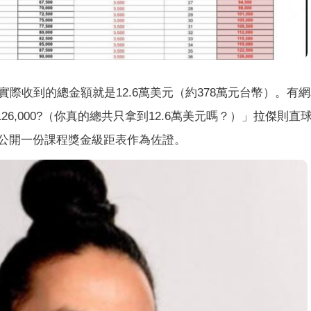
際收到的總金額就是12.6萬美元（約378萬元台幣）。有
total of $126,000?（你真的總共只拿到12.6萬美元嗎？）」拉傑則
）」並同步公開一份課程獎金級距表作為佐證。