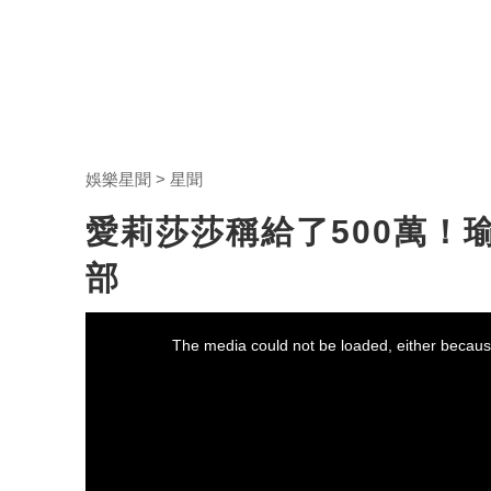
娛樂星聞
星聞
愛莉莎莎稱給了500萬！
部
This
is
a
The media could not be loaded, either because
modal
window.