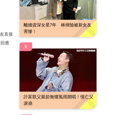
離婚資深女星7年 林煒險被新女友
害慘！
網友直接
直球回應
6
許富凱父親節無懼風雨開唱！憶亡父
淚崩