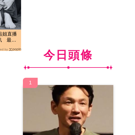
N站姐直播
訊 最後
ed by
今日頭條
1