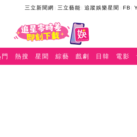
三立新聞網
三立藝能
追蹤娛樂星聞
FB
熱門
熱搜
星聞
綜藝
戲劇
日韓
電影