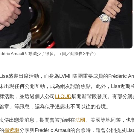
rédéric Arnault互動減少了很多。（圖／翻攝自X平台）
a盛裝出席活動，而身為LVMH集團重要成員的Frédéric Arna
出現任何公開互動，成為網友討論焦點。此外，Lisa近期
牌活動，並透過個人公司
LLOUD
展開新階段發展。有部分網
篇章」等訊息，認為似乎透露出不同以往的心境。
23年起便多次傳出戀愛消息，期間曾被拍到在
法國
、美國等地同遊，也
的
楊紫瓊
分享與Frédéric Arnault的合照時，還曾公開提及Li