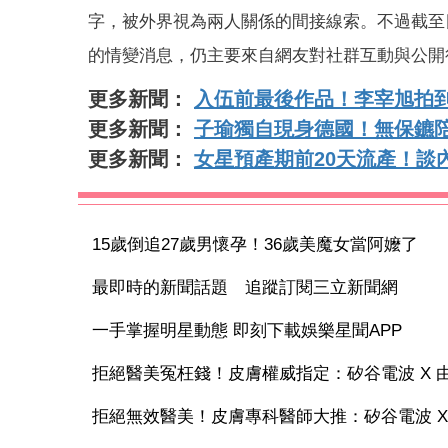
字，被外界視為兩人關係的間接線索。不過截至目前為止
的情變消息，仍主要來自網友對社群互動與公開
更多新聞：
入伍前最後作品！李宰旭拍
更多新聞：
子瑜獨自現身德國！無保鑣
更多新聞：
女星預產期前20天流產！談
15歲倒追27歲男懷孕！36歲美魔女當阿嬤了
最即時的新聞話題 追蹤訂閱三立新聞網
一手掌握明星動態 即刻下載娛樂星聞APP
拒絕醫美冤枉錢！皮膚權威指定：矽谷電波 X 由內
拒絕無效醫美！皮膚專科醫師大推：矽谷電波 X 讓