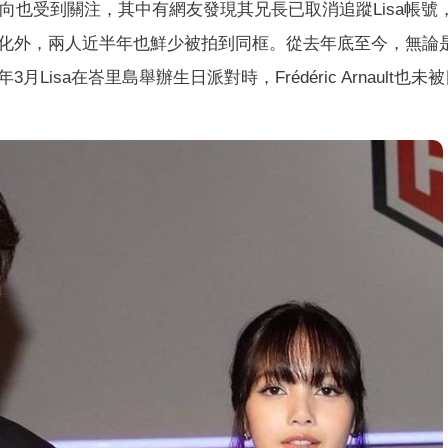
群動向也受到關注，其中有網友發現其兄長已取消追蹤Lisa帳號
化外，兩人近半年也鮮少被拍到同框。從去年底至今，無論
sa在峇里島舉辦生日派對時，Frédéric Arnault也未