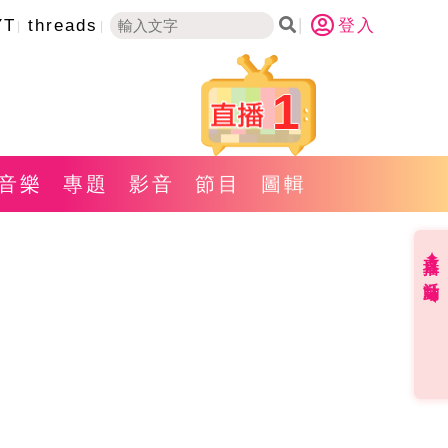
YT
threads
登入
1
音樂
專題
影音
節目
圖輯
直播✦活動