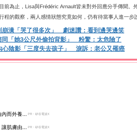
，Lisa與Frédéric Arnault皆未對外回應分手傳聞
行程的觀察，兩人感情狀態究竟如何，仍有待當事人進一步
到崩潰「哭了很多次」 劇迷讚：看到邊哭邊笑
陪同「她3公尺外偷拍背影」 粉驚：太危險了
內心陰影「三度失去孩子」 淚訴：老公又罹癌
而外養...
PR・矽谷電波X
肌膚由...
PR・矽谷電波X