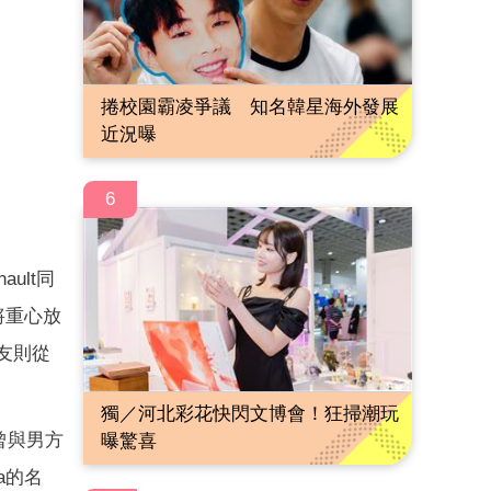
捲校園霸凌爭議 知名韓星海外發展
近況曝
6
ult同
將重心放
友則從
獨／河北彩花快閃文博會！狂掃潮玩
曾與男方
曝驚喜
sa的名