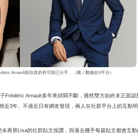
rédéric Arnault疑似真的有可能已分手。（圖／翻攝自X平台）
子Frédéric Arnault多年來緋聞不斷，雖然雙方始終未正面
燒近3年。不過近日有網友發現，兩人在社群平台上的互動
年4月起便未再替Lisa的社群貼文按讚，與過去幾乎每篇貼文都會互