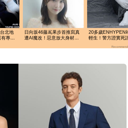
！台北地
日向坂46藤嶌果步首推寫真
20多歲ENHYPE
還有專屬
遭AI魔改！惡意放大身材
輕生！警方證實死
光
出版社怒喊告到底
住處曝光令人鼻酸
Recommend