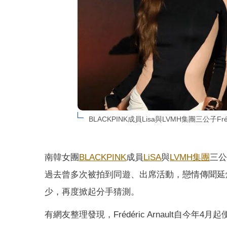
BLACKPINK成員Lisa與LVMH集團三公子F
南韓女團
BLACKPINK
成員
LiSA
與
LVMH集團
三公
過去曾多次被拍到同遊、出席活動，戀情傳聞延
少，再度掀起分手猜測。
有網友整理發現，Frédéric Arnault自今