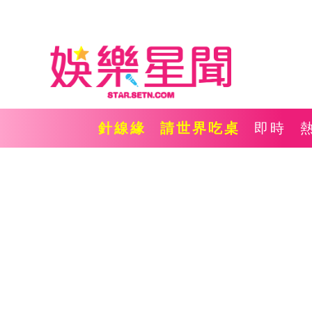
針線緣
請世界吃桌
即時