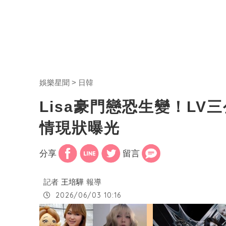
娛樂星聞
日韓
Lisa豪門戀恐生變！L
情現狀曝光
分享
留言
記者
王培驊
報導
2026/06/03 10:16