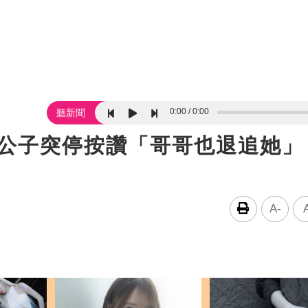
0:00
0:00
聽新聞
V三公子突停按讚「哥哥也退追她」
A-