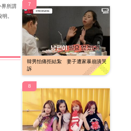
7
。外界所謂
說明。
韓男怕痛拒結紮 妻子遭家暴崩潰哭
訴
8