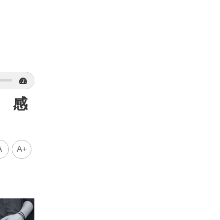
 感
A
A+