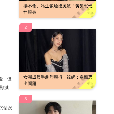
捲不倫、私生飯騷擾風波！黃晸珉憔
悴現身
2
女團成員手劇烈顫抖 韓網：身體恐
認愛，但
出問題
明顯減
3
動的情況