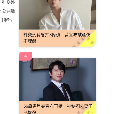
，引發外
是公開活
被目擊出
朴寶劍替爸扛8億債 昔宣布破產仍
不埋怨
4
56歲男星突宣布再婚 神秘圈外妻子
已懷孕