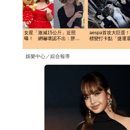
女星「激減15公斤」近照
aespa首攻大巨蛋
曝！ 網嚇壞認不出：胖子
標變打卡點「捷運
果然都是潛力股
車廂」 6大活動曝
娛樂中心／綜合報導