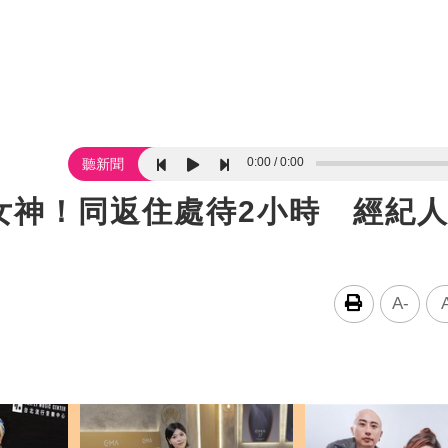
0:00
0:00
聽新聞
女神！同返住處待2小時 經紀
A-