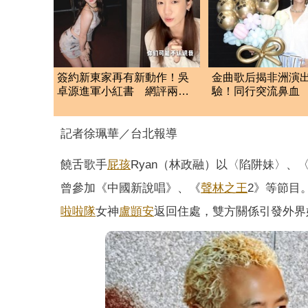
簽約新東家再有新動作！吳
金曲歌后揭非洲演
卓源進軍小紅書 網評兩極
驗！同行突流鼻血 急
掀熱議
療團隊求助
記者徐珮華／台北報導
饒舌歌手
屁孩
Ryan（林政融）以〈陷阱妹〉、〈她g
曾參加《中國新說唱》、《
聲林之王
2》等節目
啦啦隊
女神
盧顗安
返回住處，雙方關係引發外界