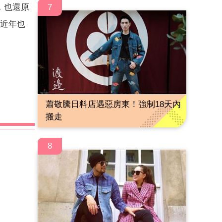
，也還原
7
，近年也
蕭敬騰日料店遇惡房東！強制18天內
搬走
8