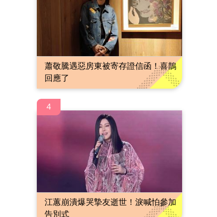
蕭敬騰遇惡房東被寄存證信函！喜鵲
回應了
4
江蕙崩潰爆哭摯友逝世！淚喊怕參加
告別式