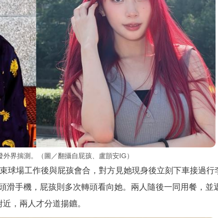
發外界揣測。（圖／翻攝自屁孩、盧顗安IG）
月結束球場工作後與屁孩會合，對方見她現身後立刻下車接過行
頭滑手機，屁孩則多次轉頭看向她。兩人隨後一同用餐，並
附近，兩人才分道揚鑣。