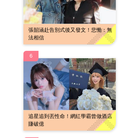
張韶涵赴告別式後又發文！悲慟：無
法相信
6
追星追到丟性命！網紅學霸曾做酒店
賺破億