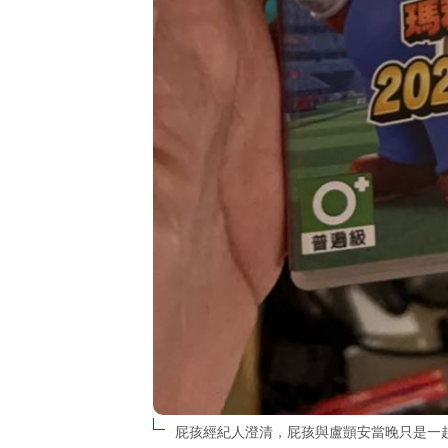
屁孩經紀人澄清，屁孩與盧顗安當晚只是一