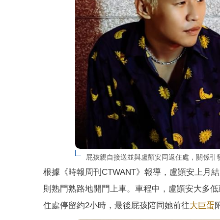
屁孩親自接送並與盧顗安同返住處，關係引
根據《時報周刊CTWANT》報導，盧顗安上
則熟門熟路地開門上車。車程中，盧顗安大多低
住處停留約2小時，最後屁孩陪同她前往
大巨蛋