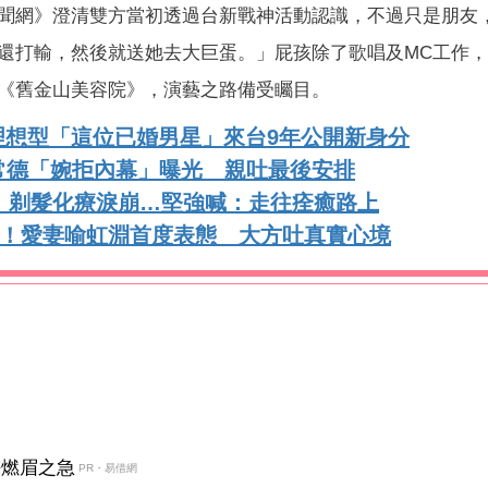
聞網》澄清雙方當初透過台新戰神活動認識，不過只是朋友
還打輸，然後就送她去大巨蛋。」屁孩除了歌唱及MC工作
《舊金山美容院》，演藝之路備受矚目。
理想型「這位已婚男星」來台9年公開新身分
常德「婉拒內幕」曝光 親吐最後安排
！剃髮化療淚崩…堅強喊：走往痊癒路上
」！愛妻喻虹淵首度表態 大方吐真實心境
決燃眉之急
PR・易借網