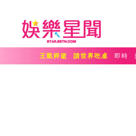
王凱猝逝
請世界吃桌
即時