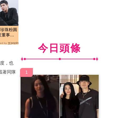
！珍珠粉圓
狂董事長
ed by
今日頭條
名度，也
載著同隊
1