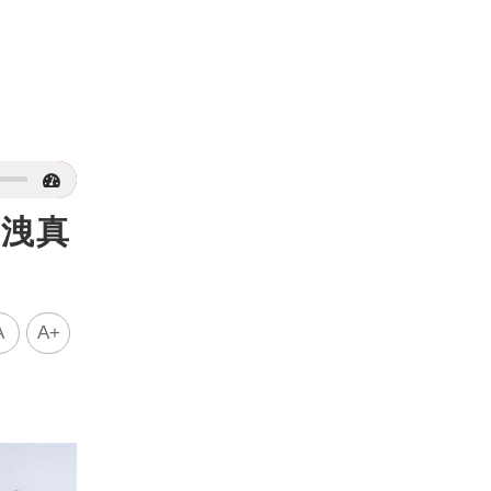
人洩真
A
A+