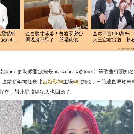
出震撼經
金曲獎才落幕！曹雅雯突公
全球日賣680萬杯
call醫
開現身不忍了 哭曝蔡依林
大王宣布出道 超
「私下真面目」
「苦練唱跳圓夢」
Recommend
ucci的時候眼淚總是prada prada的dior〉等歌曲打開知
。連續多年擔任臺北
台新戰神
主場
MC
的他，日前遭直擊駕車
好奇，對此屁孩經紀人也回應了。