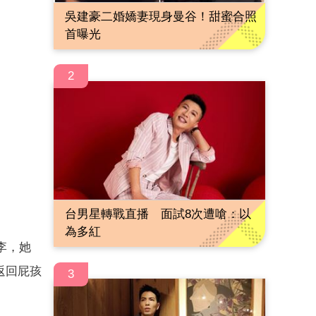
吳建豪二婚嬌妻現身曼谷！甜蜜合照
首曝光
2
台男星轉戰直播 面試8次遭嗆：以
為多紅
李，她
返回屁孩
3