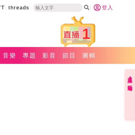
YT
threads
登入
1
音樂
專題
影音
節目
圖輯
直播✦活動