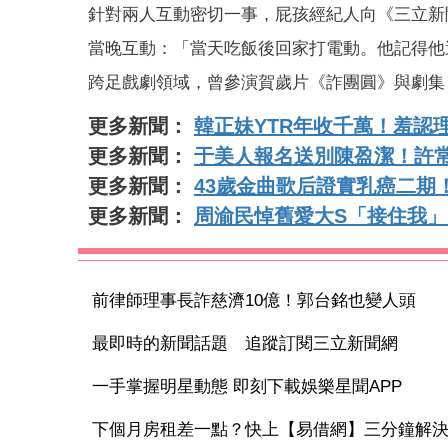
針對兩人互動密切一事，屁孩經紀人向《三立新
當晚互動：「當天吃飯後回家打電動。他記得他
跨足戲劇領域，曾參演賀歲片《詐團圓》與劇集
更多新聞：
韓正妹YTR年收千萬！羞認
更多新聞：
于美人報名送別陳盈潔！許
更多新聞：
43歲金曲歌后證實乳癌二期
更多新聞：
周渝民悼舊愛大S「接住我
前律師理事長詐慈濟10億！郭台銘也變人頭
最即時的新聞話題 追蹤訂閱三立新聞網
一手掌握明星動態 即刻下載娛樂星聞APP
下個月房租差一點？快上【易借網】三分鐘解