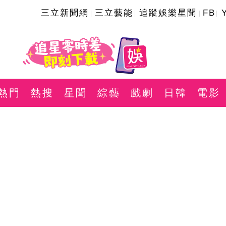
三立新聞網
三立藝能
追蹤娛樂星聞
FB
熱門
熱搜
星聞
綜藝
戲劇
日韓
電影