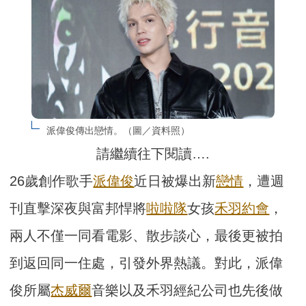
派偉俊傳出戀情。（圖／資料照）
請繼續往下閱讀….
26歲創作歌手
派偉俊
近日被爆出新
戀情
，遭週
刊直擊深夜與富邦悍將
啦啦隊
女孩
禾羽
約會
，
兩人不僅一同看電影、散步談心，最後更被拍
到返回同一住處，引發外界熱議。對此，派偉
俊所屬
杰威爾
音樂以及禾羽經紀公司也先後做