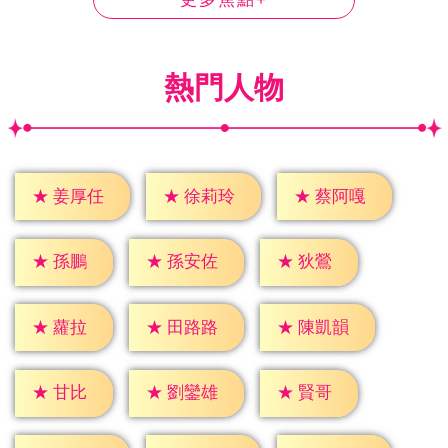
熱門人物
★
姜厚任
★
徐莉玲
★
蔡阿嘎
★
孫鵬
★
狄鶯
★
孫安佐
★
蘿拉
★
田路路
★
陳凱韻
★
甘比
★
賢哥
★
劉鑾雄