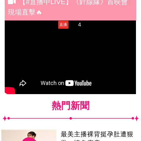
【#直播中LIVE】《針線緣》首映會
現場直擊🔥
熱門新聞
最美主播裸背挺孕肚遭狠