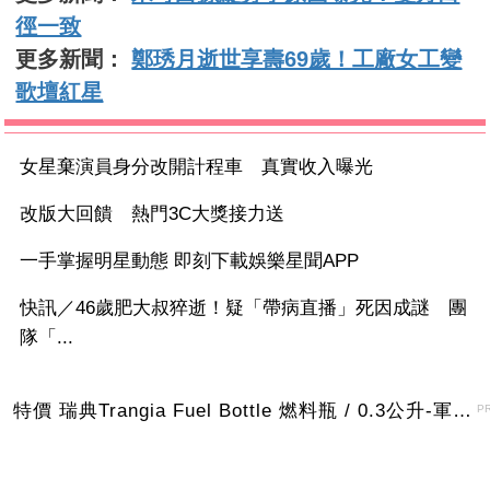
徑一致
更多新聞：
鄭琇月逝世享壽69歲！工廠女工變
歌壇紅星
女星棄演員身分改開計程車 真實收入曝光
改版大回饋 熱門3C大獎接力送
一手掌握明星動態 即刻下載娛樂星聞APP
快訊／46歲肥大叔猝逝！疑「帶病直播」死因成謎 團
隊「...
特價 瑞典Trangia Fuel Bottle 燃料瓶 / 0.3公升-軍綠色
P