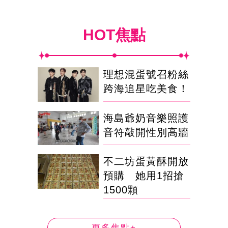
HOT焦點
理想混蛋號召粉絲
跨海追星吃美食！
海島爺奶音樂照護
音符敲開性別高牆
不二坊蛋黃酥開放
預購 她用1招搶
1500顆
更多焦點+