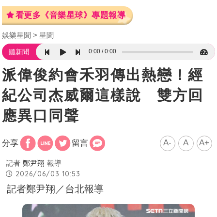
看更多《音樂星球》專題報導
娛樂星聞
星聞
0:00
0:00
聽新聞
派偉俊約會禾羽傳出熱戀！經
紀公司杰威爾這樣說 雙方回
應異口同聲
A-
A
A+
分享
留言
記者
鄭尹翔
報導
2026/06/03 10:53
記者鄭尹翔／台北報導