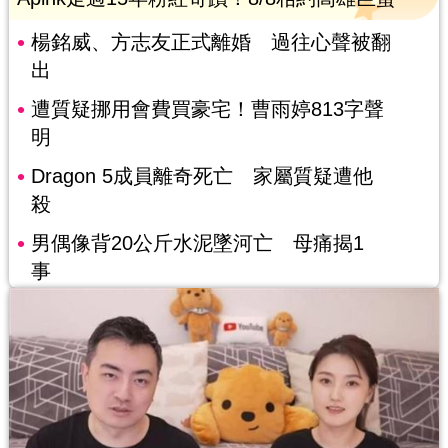
楊銘威、方志友正式離婚 過往心聲被翻
出
遭質疑挪用會費買豪宅！曹雨婷813字聲
明
Dragon 5成員離奇死亡 家屬質疑遭他
殺
男偶像背20公斤水泥墜河亡 母痛揭1
事