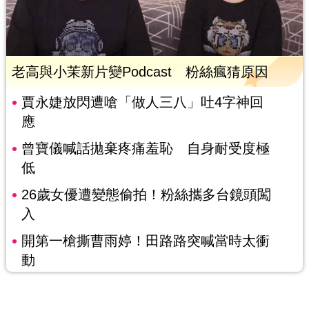
老高與小茉新片變Podcast 粉絲瘋猜原因
賈永婕放閃遭嗆「做人三八」吐4字神回
應
曾寶儀喊話拋棄疼痛羞恥 自身耐受度極
低
26歲女優遭變態偷拍！粉絲攜多台鏡頭闖
入
開第一槍撕曹雨婷！田路路突喊當時太衝
動