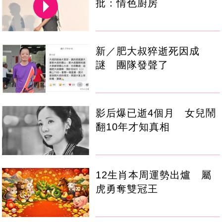
批：情色廚房
新／肥大叔猝逝死因成
謎 團隊發聲了
影后爆已逝4個月 女兒鬧
翻10年才知真相
12生肖本周運勢出爐 屬
虎勇奪雙冠王