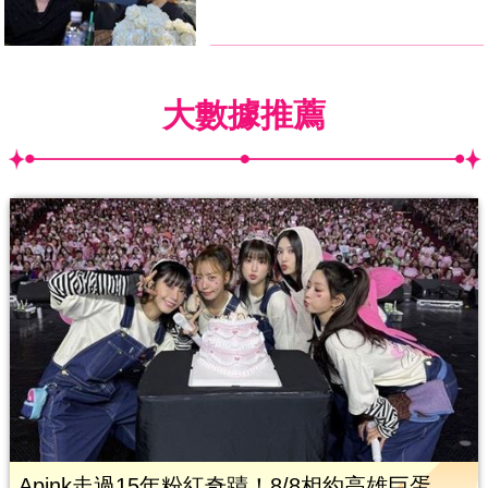
大數據推薦
Apink走過15年粉紅奇蹟！8/8相約高雄巨蛋