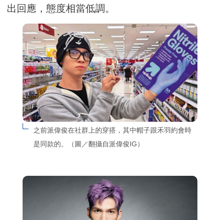
出回應，態度相當低調。
之前派偉俊在社群上的穿搭，其中帽子跟禾羽約會時
是同款的。（圖／翻攝自派偉俊IG）