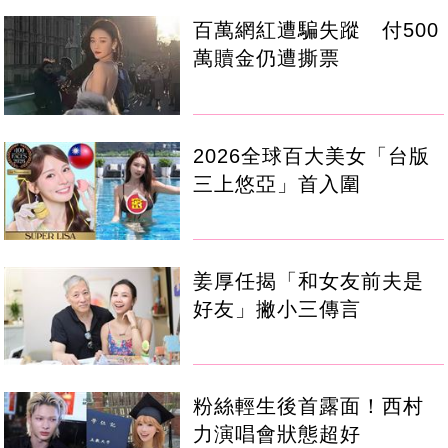
百萬網紅遭騙失蹤 付500
萬贖金仍遭撕票
2026全球百大美女「台版
三上悠亞」首入圍
姜厚任揭「和女友前夫是
好友」撇小三傳言
粉絲輕生後首露面！西村
力演唱會狀態超好