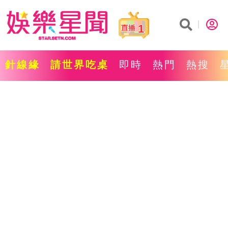
1
針線緣
請世界吃桌
即時
熱門
熱搜