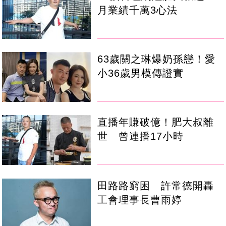
月業績千萬3心法
63歲關之琳爆奶孫戀！愛
小36歲男模傳證實
直播年賺破億！肥大叔離
世 曾連播17小時
田路路窮困 許常德開轟
工會理事長曹雨婷