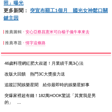
照」曝光
更多新聞：
突宣布罷工1個月 國光女神鬆口關
鍵主因
推薦圖輯
安心亞蔡昌憲米可白楊子儀牛車來去
推薦專題
情字這條路
46歲料理網紅肥大叔逝！月業績千萬3心法
改版大回饋 熱門3C大獎接力送
追蹤訂閱娛樂星聞 給你最即時的娛樂星鮮事
突爆家裡超有錢！182萬HOOK驚認「其實我是男
的」 ...