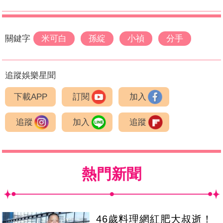
關鍵字
米可白
孫綻
小禎
分手
追蹤娛樂星聞
下載APP
訂閱
加入
追蹤
加入
追蹤
熱門新聞
46歲料理網紅肥大叔逝！