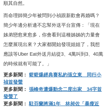
順其自然。
而命理師簡少年被問到小禎跟新歡會再婚嗎？
簡少年邊分析邊不忘幫外送平台宣傳：「現在
姊弟戀愈來愈多，你會看到這種姊姊的力量會
怎麼展現出來？大家都開始發現姐姐了，我想
應該等Uber Eat外送月結從3、4萬叫到3、40萬
的時候就有可能了。」
更多新聞：
籃籃爆經典賽私約張立東 同行小
禎首發聲
更多新聞：
張峰奇遭爆動念二度出家 34字首
發聲了
更多新聞：
駐芬蘭將滿1年 林昶佐「暴瘦近