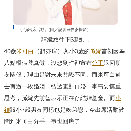
小禎出席活動。(圖／記者田俊彥攝影）
請繼續往下閱讀….
40歲
米可白
（趙亦瑄）與小3歲的
孫綻
當初因為
八點檔假戲真做，沒想到昨卻宣布
分手
退回朋
友關係，理由是對未來共識不同。而米可白過
去有過一段婚姻，曾透露對再婚一事需要慎重
思考，孫綻先前曾表示正在存結婚基金。而
小
禎
跟小7歲男友同樣也是姊弟戀，今出席活動被
問到米可白分手一事也回應了。