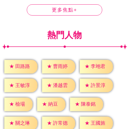
更多焦點+
熱門人物
★
田路路
★
曹雨婷
★
李翊君
★
王敏淳
★
潘越雲
★
許景淳
★
檢場
★
納豆
★
陳泰銘
★
關之琳
★
許常德
★
王國旌