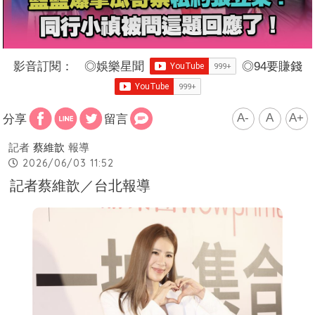
影音訂閱：
◎
娛樂星聞
◎
94要賺錢
A-
A
A+
分享
留言
記者
蔡維歆
報導
2026/06/03 11:52
記者蔡維歆／台北報導