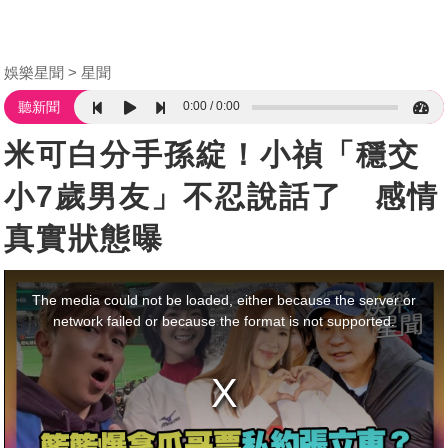
娛樂星聞
星聞
0:00
0:00
聽新聞
米可白分手孫綻！小禎「穩交
小7歲男友」不忍說話了 感情
真實狀態曝
This
is
a
The media could not be loaded, either because the server or
modal
window.
network failed or because the format is not supported.