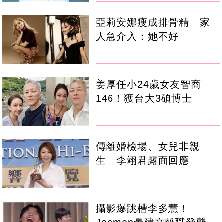
亞莉安娜瘦成排骨精 家
人急介入：她不好
姜厚任小24歲女友智商
146！獲台大3碩博士
傳離婚檢場、女兒非親
生 李翊君露面回應
攝影爆跳槽李多慧！
Joeman憂建文離職發聲