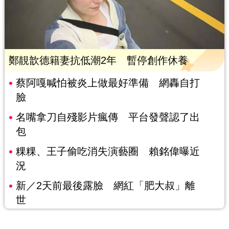
鄭靚歆德籍妻抗低潮2年 暫停創作休養
蔡阿嘎喊怕被炎上做最好準備 網轟自打
臉
名嘴拿刀自殘影片瘋傳 平台發聲認了出
包
粿粿、王子偷吃消失演藝圈 賴銘偉曝近
況
新／2天前最後露臉 網紅「肥大叔」離
世