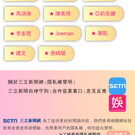
★
馬清偉
★
陳美琪
★
亞莉安娜
★
康凱
★
李多慧
★
Joeman
★
建文
★
唐綺陽
關於三立新聞網
隱私權聲明
三立新聞自律守則
合作提案窗口
意見反應
三立新聞網
為了提供更好的閱讀內容，我們使用相關網站技
Copyright ©2026 Sanlih E-Television All Rights
術來改善使用者體驗，也尊重用戶的隱私權，特別提出聲明。
Reserved 版權所有 盜用必究 台北市內湖區舊宗路一段159
了解最新隱私權聲明
知道了