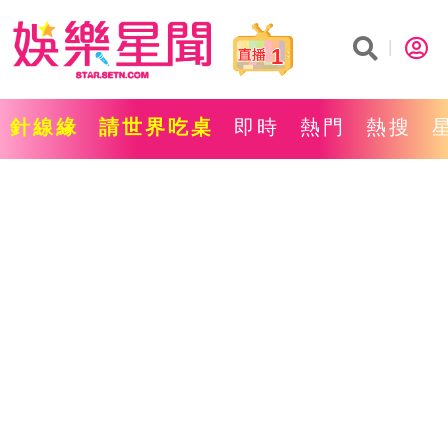
1
針線緣
請世界吃桌
即時
熱門
熱搜