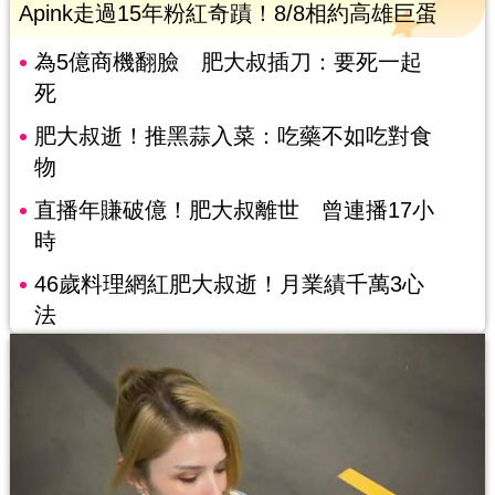
Apink走過15年粉紅奇蹟！8/8相約高雄巨蛋
為5億商機翻臉 肥大叔插刀：要死一起
死
肥大叔逝！推黑蒜入菜：吃藥不如吃對食
物
直播年賺破億！肥大叔離世 曾連播17小
時
46歲料理網紅肥大叔逝！月業績千萬3心
法