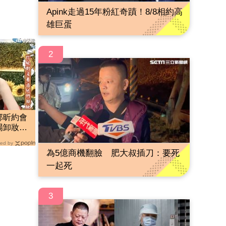
Apink走過15年粉紅奇蹟！8/8相約高
雄巨蛋
2
邵昕約會
場卸妝」
ed by
為5億商機翻臉 肥大叔插刀：要死
一起死
3