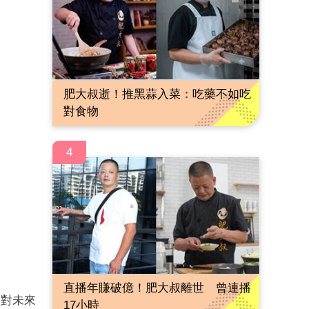
肥大叔逝！推黑蒜入菜：吃藥不如吃
對食物
4
直播年賺破億！肥大叔離世 曾連播
是對未來
17小時