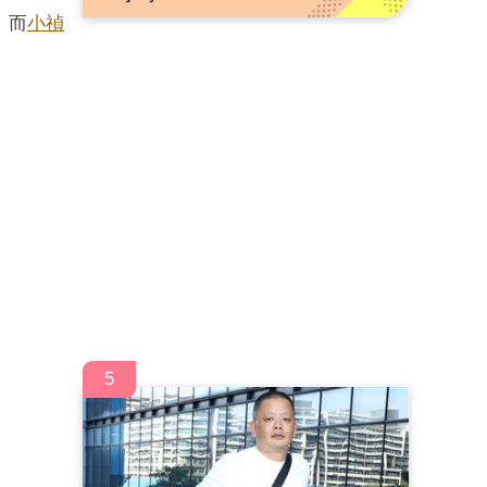
。而
小禎
5