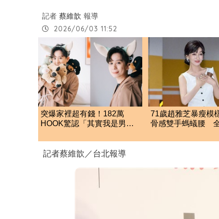
記者
蔡維歆
報導
2026/06/03 11:52
突爆家裡超有錢！182萬
71歲趙雅芝暴瘦模
HOOK驚認「其實我是男
骨感雙手螞蟻腰 
的」 結局神反轉網傻眼
零贅肉
記者蔡維歆／台北報導