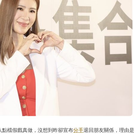
八點檔假戲真做，沒想到昨卻宣布
分手
退回朋友關係，理由