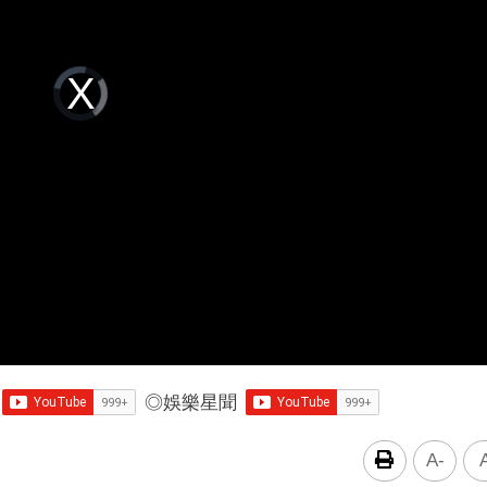
Video
Player
is
loading.
◎
娛樂星聞
A-