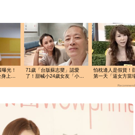
樣曝光！
71歲「台版蘇志燮」認愛
怕枕邊人是假貨！
全身上下
了！甜喊小24歲女友「小寶
第一天「逼女方當
貝」七世情緣震撼曝光
小S傻眼神回一句
Recommend