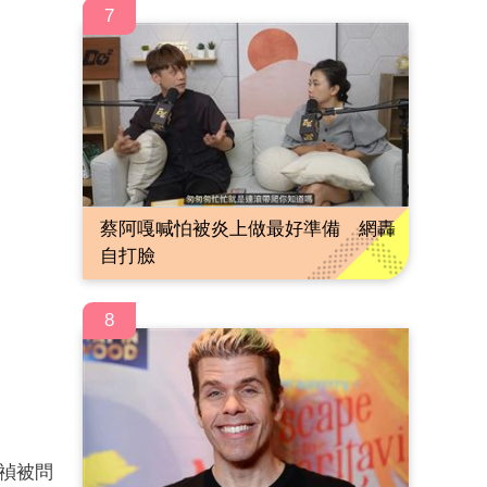
7
蔡阿嘎喊怕被炎上做最好準備 網轟
自打臉
8
小禎被問