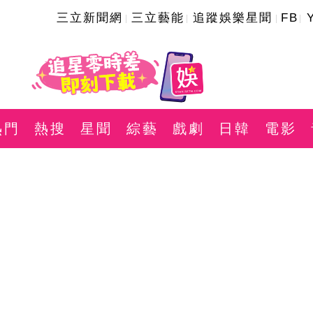
三立新聞網
三立藝能
追蹤娛樂星聞
FB
熱門
熱搜
星聞
綜藝
戲劇
日韓
電影