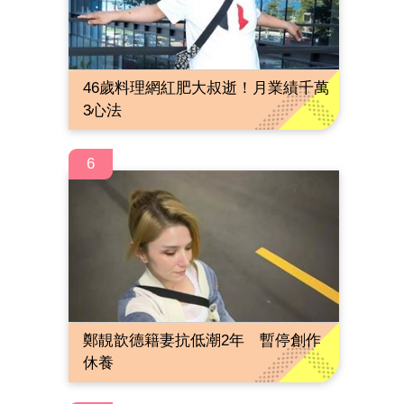
46歲料理網紅肥大叔逝！月業績千萬
3心法
6
鄭靚歆德籍妻抗低潮2年 暫停創作
休養