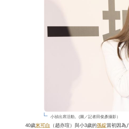
小禎出席活動。(圖／記者田俊彥攝影）
40歲
米可白
（趙亦瑄）與小3歲的
孫綻
當初因為