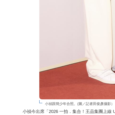
小禎跟簡少年合照。(圖／記者田俊彥攝影）
小禎今出席「2026 一拍．集合！王品集團上線 