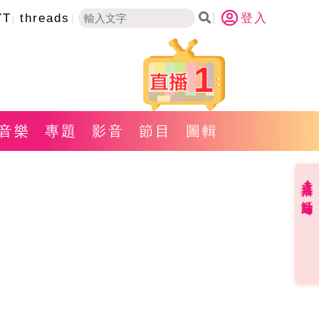
YT
threads
登入
1
音樂
專題
影音
節目
圖輯
直播✦活動