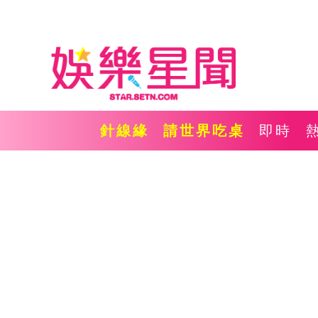
針線緣
請世界吃桌
即時