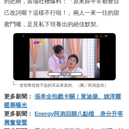
到把柄，當場吐槽爆料：「原來妳平常都會自
己改詞喔？這樣不行啦！」兩人一來一往的甜
蜜鬥嘴，足見私下培養出的絕佳默契。
曾智希捏曾子益的耳朵來真的。（圖／民視提供）
更多新聞：
張孝全拍戲卡關！黃迪揚、姚淳耀
暖舉曝光
更多新聞：
Energy阿弟回歸八點檔 身分升等
興奮發聲