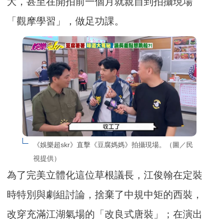
大，甚至在開拍前一個月就親自到拍攝現場
「觀摩學習」，做足功課。
《娛樂超skr》直擊《豆腐媽媽》拍攝現場。（圖／民
視提供）
為了完美立體化這位草根議長，江俊翰在定裝
時特別與劇組討論，捨棄了中規中矩的西裝，
改穿充滿江湖氣場的「改良式唐裝」；在演出