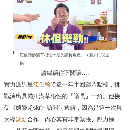
江俊翰飾演草根性十足的議長角色。（圖／民視提
供）
請繼續往下閱讀….
實力派男星
江俊翰
睽違一年半回歸八點檔，挑
戰演出具備江湖草根性的「議長」一角。他接
受《娛樂超skr》訪問時透露，因為是第一次與
大導
馮凱
合作，內心其實非常緊張、壓力極