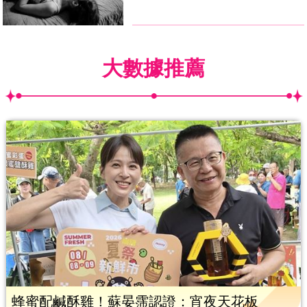
大數據推薦
蜂蜜配鹹酥雞！蘇晏霈認證：宵夜天花板