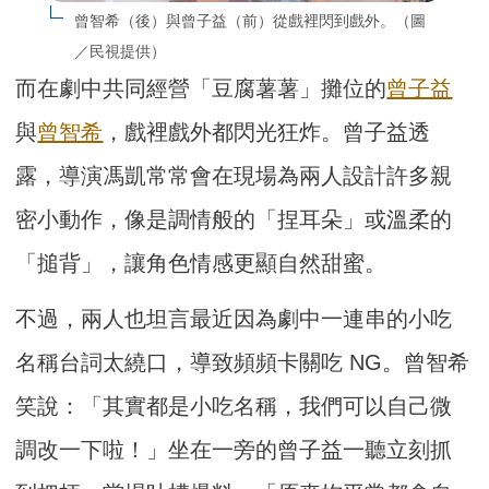
曾智希（後）與曾子益（前）從戲裡閃到戲外。（圖
／民視提供）
而在劇中共同經營「豆腐薯薯」攤位的
曾子益
與
曾智希
，戲裡戲外都閃光狂炸。曾子益透
露，導演馮凱常常會在現場為兩人設計許多親
密小動作，像是調情般的「捏耳朵」或溫柔的
「搥背」，讓角色情感更顯自然甜蜜。
不過，兩人也坦言最近因為劇中一連串的小吃
名稱台詞太繞口，導致頻頻卡關吃 NG。曾智希
笑說：「其實都是小吃名稱，我們可以自己微
調改一下啦！」坐在一旁的曾子益一聽立刻抓