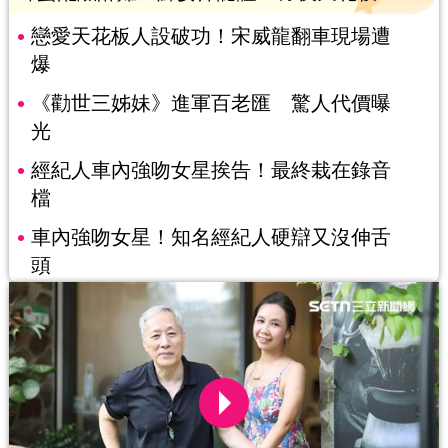
戀愛天花板人設破功！宋威龍翻車現場遭
爆
《勸世三姊妹》進軍百老匯 驚人代價曝
光
經紀人車內強吻女星挨告！最終栽在錄音
檔
車內強吻女星！知名經紀人硬辯又沒伸舌
頭