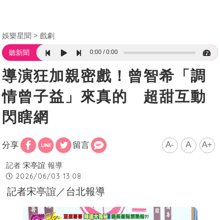
娛樂星聞
戲劇
0:00
0:00
聽新聞
導演狂加親密戲！曾智希「調
情曾子益」來真的 超甜互動
閃瞎網
A-
A
A+
分享
留言
記者
宋亭誼
報導
2026/06/03 13:08
記者宋亭誼／台北報導