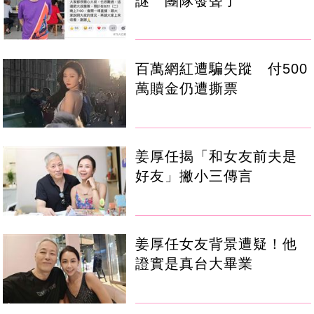
謎 團隊發聲了
百萬網紅遭騙失蹤 付500
萬贖金仍遭撕票
姜厚任揭「和女友前夫是
好友」撇小三傳言
姜厚任女友背景遭疑！他
證實是真台大畢業