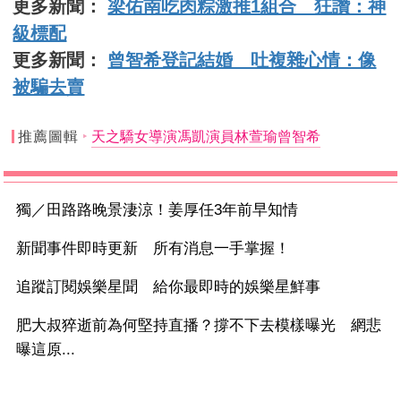
更多新聞：
梁佑南吃肉粽激推1組合 狂讚：神
級標配
更多新聞：
曾智希登記結婚 吐複雜心情：像
被騙去賣
推薦圖輯
天之驕女導演馮凱演員林萱瑜曾智希
獨／田路路晚景淒涼！姜厚任3年前早知情
新聞事件即時更新 所有消息一手掌握！
追蹤訂閱娛樂星聞 給你最即時的娛樂星鮮事
肥大叔猝逝前為何堅持直播？撐不下去模樣曝光 網悲
曝這原...