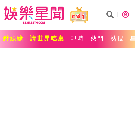
1
針線緣
請世界吃桌
即時
熱門
熱搜