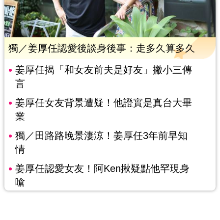
獨／姜厚任認愛後談身後事：走多久算多久
姜厚任揭「和女友前夫是好友」撇小三傳
言
姜厚任女友背景遭疑！他證實是真台大畢
業
獨／田路路晚景淒涼！姜厚任3年前早知
情
姜厚任認愛女友！阿Ken揪疑點他罕現身
嗆