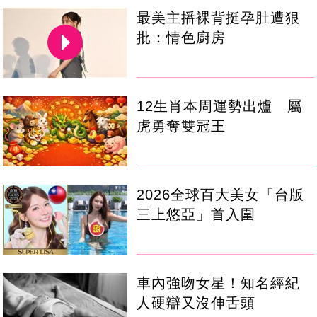
最美主播裸背挺孕肚遭狠
批：情色廚房
12生肖本周運勢出爐 屬
虎勇奪雙冠王
2026全球百大美女「台版
三上悠亞」首入圍
車內強吻女星！知名經紀
人硬辯又沒伸舌頭