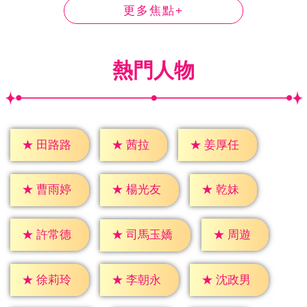
更多焦點+
熱門人物
★
茜拉
★
田路路
★
姜厚任
★
乾妹
★
曹雨婷
★
楊光友
★
周遊
★
許常德
★
司馬玉嬌
★
徐莉玲
★
李朝永
★
沈政男