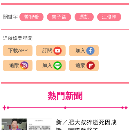
關鍵字
曾智希
曾子益
馮凱
江俊翰
追蹤娛樂星聞
下載APP
訂閱
加入
追蹤
加入
追蹤
熱門新聞
新／肥大叔猝逝死因成