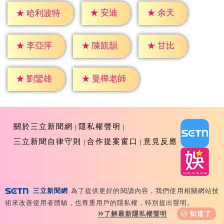
★
安迪
★
余天
★
哈利波特
★
甘比
★
李亞萍
★
陳凱韻
★
劉鑾雄
★
曼樺老師
關於三立新聞網
隱私權聲明
三立新聞自律守則
合作提案窗口
意見反應
三立新聞網
為了提供更好的閱讀內容，我們使用相關網站技
Copyright ©2026 Sanlih E-Television All Rights
術來改善使用者體驗，也尊重用戶的隱私權，特別提出聲明。
Reserved 版權所有 盜用必究 台北市內湖區舊宗路一段159
了解最新隱私權聲明
知道了
號 02-8792-8888