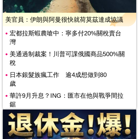
美官員：伊朗與阿曼很快就荷莫茲達成協議
宏都拉斯蝦農嗆中：寧多付20%關稅賣台
灣
美通過制裁案！川普可課俄國商品500%關
稅
日本銀髮族瘋工作 逾4成想做到80
歲
華許9月升息？ING：匯市在他與戰爭間拉
鋸