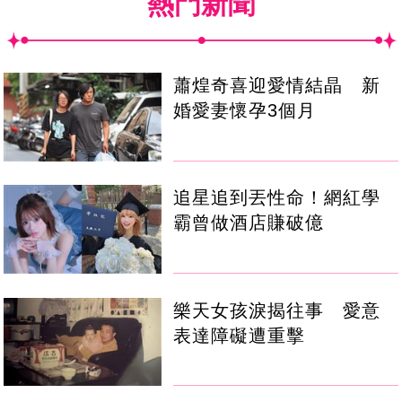
熱門新聞
蕭煌奇喜迎愛情結晶 新
婚愛妻懷孕3個月
追星追到丟性命！網紅學
霸曾做酒店賺破億
樂天女孩淚揭往事 愛意
表達障礙遭重擊