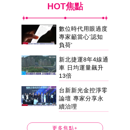
HOT焦點
數位時代用眼過度
專家籲當心'認知
負荷'
新北捷運8年4線通
車 日均運量飆升
13倍
台新新光金控淨零
論壇 專家分享永
續治理
更多焦點+