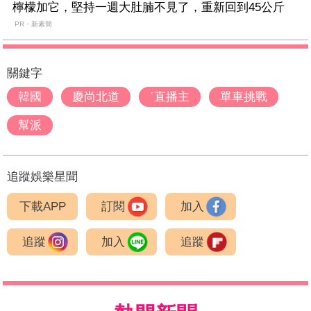
檸檬加它，堅持一週大肚腩不見了，重新回到45公斤
PR・新素簡
關鍵字
韓國
慶尚北道
ˊ直播主
單車挑戰
幫派
追蹤娛樂星聞
下載APP
訂閱
加入
追蹤
加入
追蹤