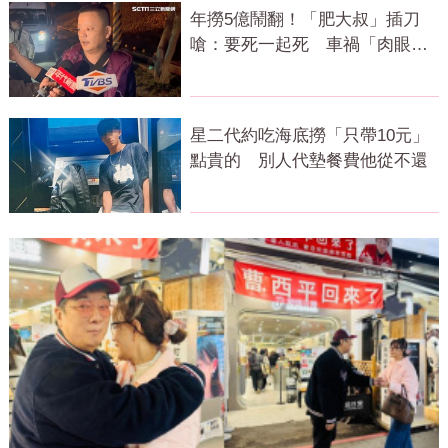
年撈5億鬧翻！「肥大叔」插刀
嗆：要死一起死 車禍「肉眼酒
測」惹怒網
星二代約吃海底撈「只帶10元」
點貴的 別人代墊餐費他從不還