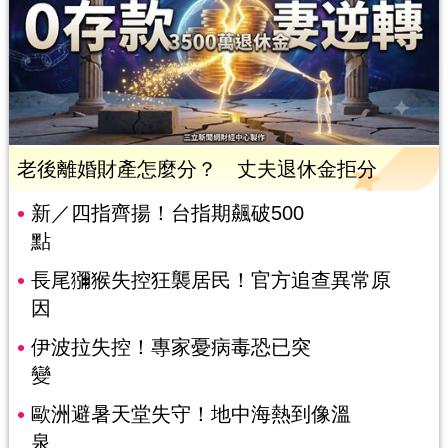
老後離婚財產怎麼分？ 丈夫退休金拒分
新／四指齊揚！台指期飆破500
點
長尾獼猴失控狂襲居民！官方追查異常原
因
伊波拉失控！專家憂病毒恐已突
變
歐洲避暑天堂失守！地中海熱到像溫
泉