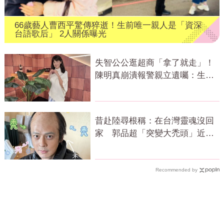
66歲藝人曹西平驚傳猝逝！生前唯一親人是「資深
台語歌后」 2人關係曝光
失智公公逛超商「拿了就走」！
陳明真崩潰報警親立遺囑：生命
無常
昔赴陸尋根稱：在台灣靈魂沒回
家 郭品超「突變大禿頭」近照
嚇壞網
Recommended by