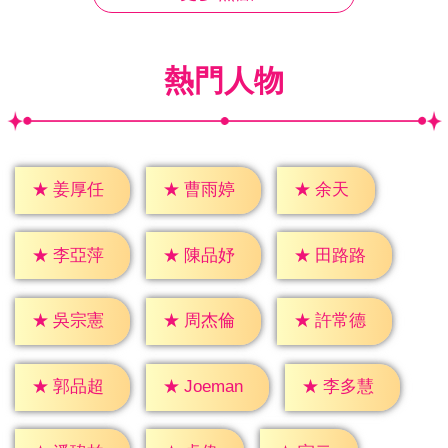
熱門人物
★
余天
★
姜厚任
★
曹雨婷
★
李亞萍
★
陳品妤
★
田路路
★
吳宗憲
★
周杰倫
★
許常德
★
郭品超
★
李多慧
★
Joeman