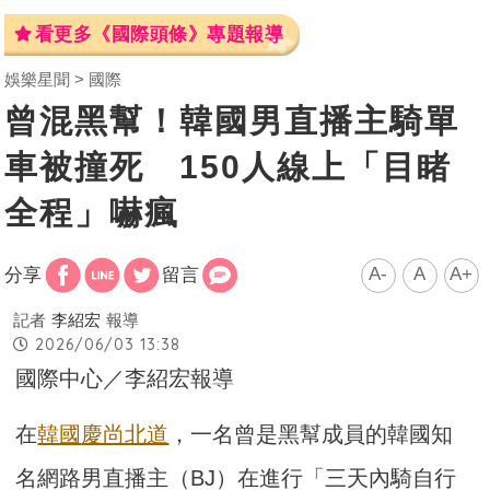
看更多《國際頭條》專題報導
娛樂星聞
國際
曾混黑幫！韓國男直播主騎單
車被撞死 150人線上「目睹
全程」嚇瘋
A-
A
A+
分享
留言
記者
李紹宏
報導
2026/06/03 13:38
國際中心／李紹宏報導
在
韓國
慶尚北道
，一名曾是黑幫成員的韓國知
名網路男直播主（BJ）在進行「三天內騎自行