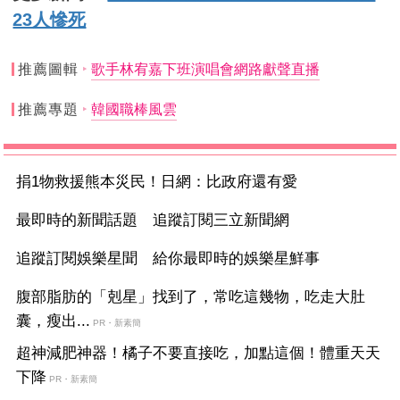
23人慘死
推薦圖輯
歌手林宥嘉下班演唱會網路獻聲直播
推薦專題
韓國職棒風雲
捐1物救援熊本災民！日網：比政府還有愛
最即時的新聞話題 追蹤訂閱三立新聞網
追蹤訂閱娛樂星聞 給你最即時的娛樂星鮮事
腹部脂肪的「剋星」找到了，常吃這幾物，吃走大肚
囊，瘦出...
PR・新素簡
超神減肥神器！橘子不要直接吃，加點這個！體重天天
下降
PR・新素簡