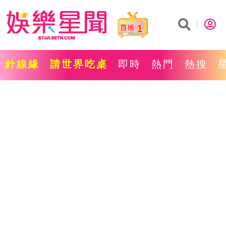
1
針線緣
請世界吃桌
即時
熱門
熱搜