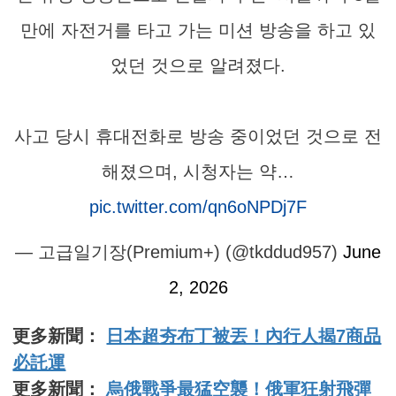
만에 자전거를 타고 가는 미션 방송을 하고 있
었던 것으로 알려졌다.
사고 당시 휴대전화로 방송 중이었던 것으로 전
해졌으며, 시청자는 약…
pic.twitter.com/qn6oNPDj7F
— 고급일기장(Premium+) (@tkddud957)
June
2, 2026
更多新聞：
日本超夯布丁被丟！內行人揭7商品
必託運
更多新聞：
烏俄戰爭最猛空襲！俄軍狂射飛彈