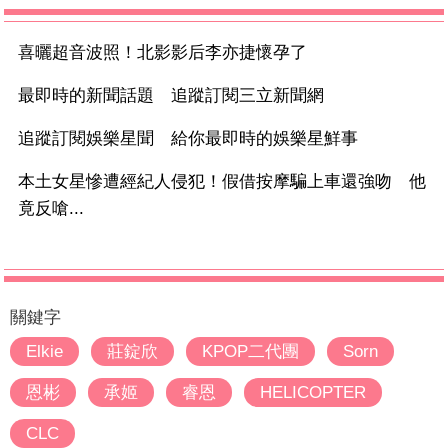
喜曬超音波照！北影影后李亦捷懷孕了
最即時的新聞話題 追蹤訂閱三立新聞網
追蹤訂閱娛樂星聞 給你最即時的娛樂星鮮事
本土女星慘遭經紀人侵犯！假借按摩騙上車還強吻 他
竟反嗆...
關鍵字
Elkie
莊錠欣
KPOP二代團
Sorn
恩彬
承姬
睿恩
HELICOPTER
CLC