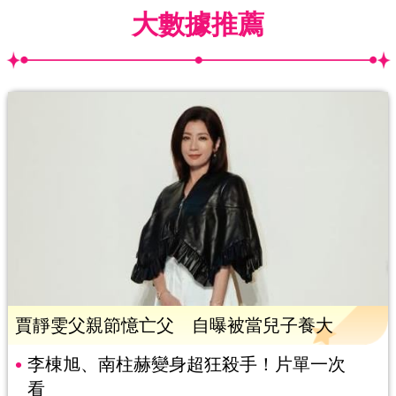
大數據推薦
賈靜雯父親節憶亡父 自曝被當兒子養大
李棟旭、南柱赫變身超狂殺手！片單一次
看