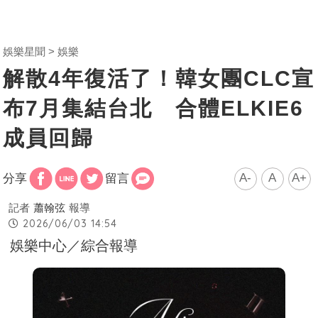
娛樂星聞
娛樂
解散4年復活了！韓女團CLC宣
布7月集結台北 合體ELKIE6
成員回歸
A-
A
A+
分享
留言
記者
蕭翰弦
報導
2026/06/03 14:54
娛樂中心／綜合報導