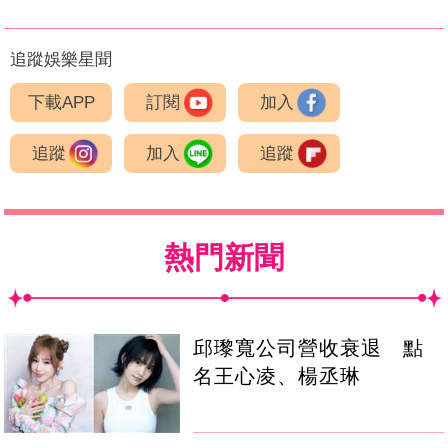
追蹤娛樂星聞
下載APP
訂閱
加入
追蹤
加入
追蹤
熱門新聞
邱瓈寬公司營收衰退 點
名王心凌、楊丞琳