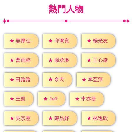
熱門人物
★
姜厚任
★
邱瓈寬
★
楊光友
★
曹雨婷
★
楊丞琳
★
王心凌
★
余天
★
田路路
★
李亞萍
★
Jeff
★
王凱
★
李亦捷
★
吳宗憲
★
陳品妤
★
林逸欣