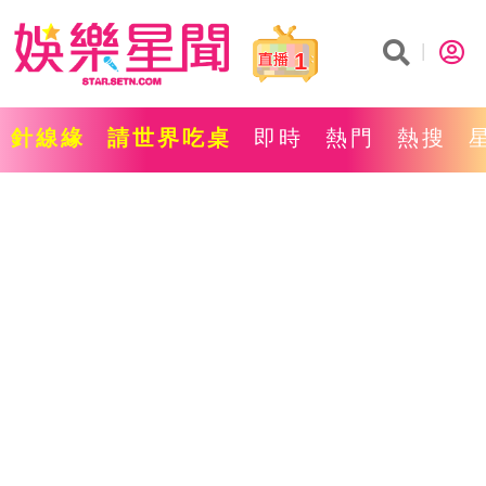
1
針線緣
請世界吃桌
即時
熱門
熱搜