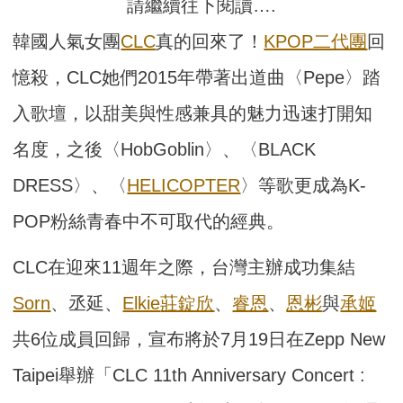
請繼續往下閱讀….
韓國人氣女團
CLC
真的回來了！
KPOP二代團
回
憶殺，CLC她們2015年帶著出道曲〈Pepe〉踏
入歌壇，以甜美與性感兼具的魅力迅速打開知
名度，之後〈HobGoblin〉、〈BLACK
DRESS〉、〈
HELICOPTER
〉等歌更成為K-
POP粉絲青春中不可取代的經典。
CLC在迎來11週年之際，台灣主辦成功集結
Sorn
、丞延、
Elkie
莊錠欣
、
睿恩
、
恩彬
與
承姬
共6位成員回歸，宣布將於7月19日在Zepp New
Taipei舉辦「CLC 11th Anniversary Concert :