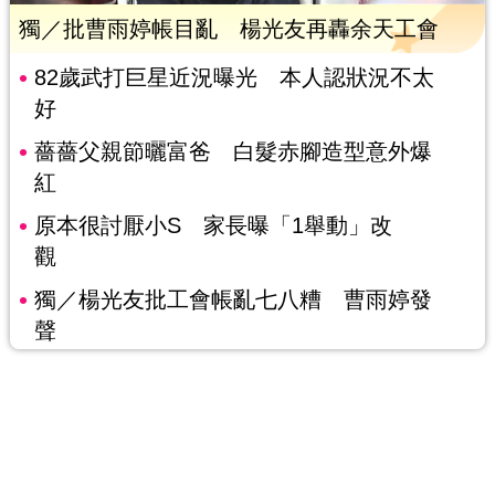
獨／批曹雨婷帳目亂 楊光友再轟余天工會
82歲武打巨星近況曝光 本人認狀況不太
好
薔薔父親節曬富爸 白髮赤腳造型意外爆
紅
原本很討厭小S 家長曝「1舉動」改
觀
獨／楊光友批工會帳亂七八糟 曹雨婷發
聲