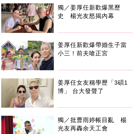
獨／姜厚任新歡爆黑歷
史 楊光友怒揭內幕
姜厚任新歡爆帶婚生子當
小三！前夫嗆正宮
姜厚任女友稱學歷「3碩1
博」 台大發聲了
獨／批曹雨婷帳目亂 楊
光友再轟余天工會