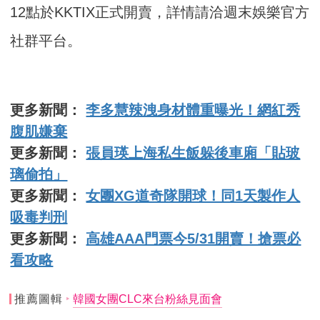
12點於KKTIX正式開賣，詳情請洽週末娛樂官方
社群平台。
更多新聞：
李多慧辣洩身材體重曝光！網紅秀
腹肌嫌棄
更多新聞：
張員瑛上海私生飯躲後車廂「貼玻
璃偷拍」
更多新聞：
女團XG道奇隊開球！同1天製作人
吸毒判刑
更多新聞：
高雄AAA門票今5/31開賣！搶票必
看攻略
推薦圖輯
韓國女團CLC來台粉絲見面會