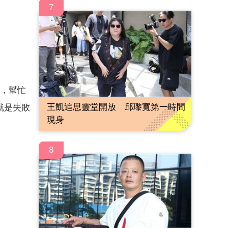
7
驗，幫忙
王凱追思靈堂開放 邱瓈寬第一時間
就是失敗
現身
8