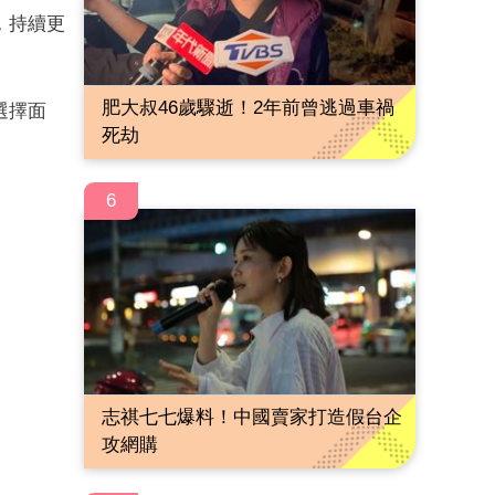
，持續更
肥大叔46歲驟逝！2年前曾逃過車禍
選擇面
死劫
6
志祺七七爆料！中國賣家打造假台企
攻網購