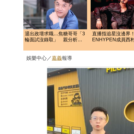
退出政壇求職…焦糖哥哥「3
直播指追星沒邊界
輪面試沒錄取」 親分析台
ENHYPEN成員西
灣職場現況這樣說
生爭議 挨批：獨
絲
娛樂中心／
嘉義
報導