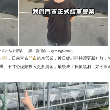
結束營業。（圖／翻攝自IG @ming52987）
老闆
，日前宣布
門市
結束營業，近日疲老闆持續更新社群，
重」不甘心認賠投入更多資金，最後成了負債黑洞，如今靠