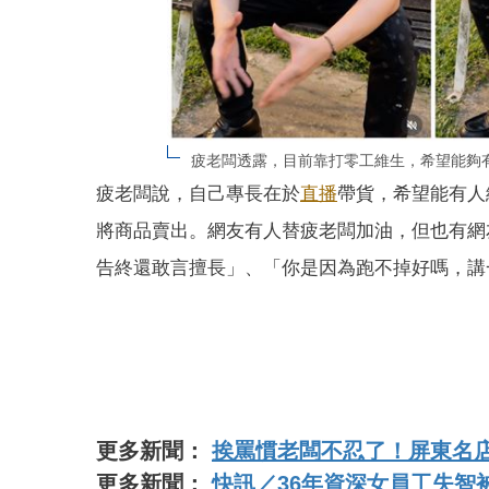
疲老闆透露，目前靠打零工維生，希望能夠
疲老闆說，自己專長在於
直播
帶貨，希望能有人
將商品賣出。網友有人替疲老闆加油，但也有網
告終還敢言擅長」、「你是因為跑不掉好嗎，講
更多新聞：
挨罵慣老闆不忍了！屏東名店
更多新聞：
快訊／36年資深女員工失智