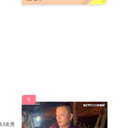
5
軌3名男