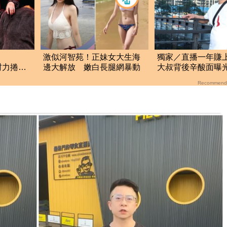
！
激似河智苑！正妹女大生海
獨家／直播一年賺
村力捲輕
邊大解放 嫩白長腿網暴動
大叔背後辛酸面曝
厚國外粉
不及格
Recommend