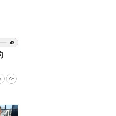
的
A
A+