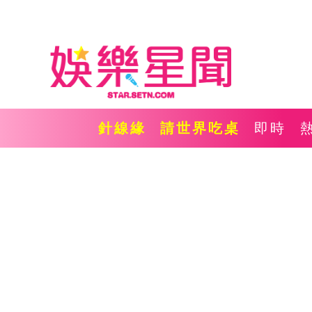
針線緣
請世界吃桌
即時