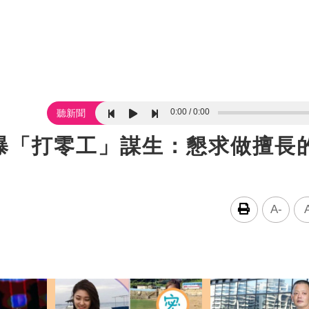
0:00
0:00
聽新聞
曝「打零工」謀生：懇求做擅長
A-