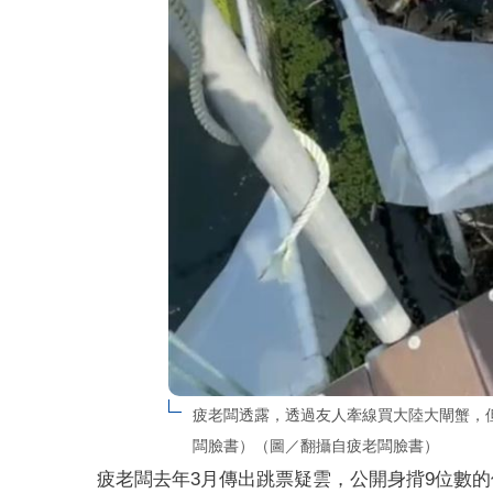
疲老闆透露，透過友人牽線買大陸大閘蟹，
闆臉書）（圖／翻攝自疲老闆臉書）
疲老闆去年3月傳出跳票疑雲，公開身揹9位數