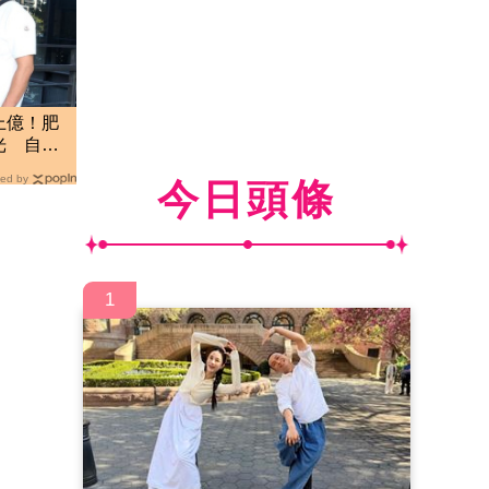
上億！肥
光 自評
ed by
今日頭條
1