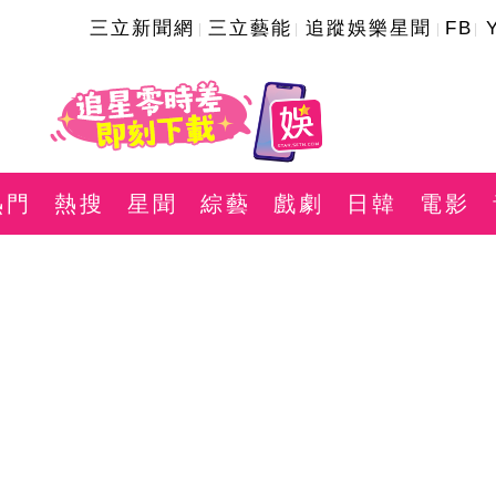
三立新聞網
三立藝能
追蹤娛樂星聞
FB
熱門
熱搜
星聞
綜藝
戲劇
日韓
電影