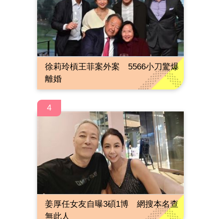
徐莉玲槓王菲案外案 5566小刀驚爆
離婚
4
姜厚任女友自曝3碩1博 網搜本名查
無此人