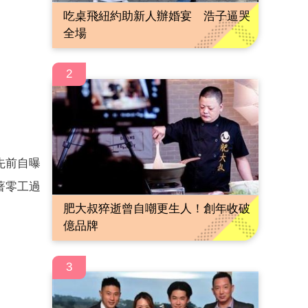
吃桌飛紐約助新人辦婚宴 浩子逼哭
全場
2
先前自曝
著零工過
肥大叔猝逝曾自嘲更生人！創年收破
億品牌
3