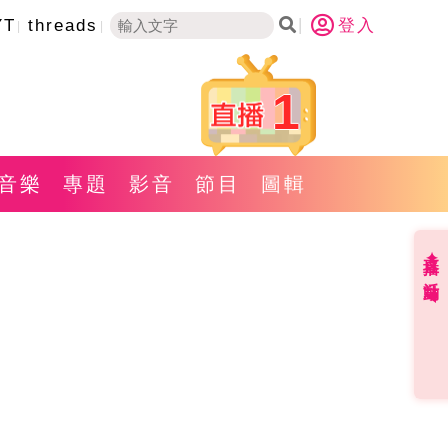
YT
threads
登入
1
音樂
專題
影音
節目
圖輯
直播✦活動