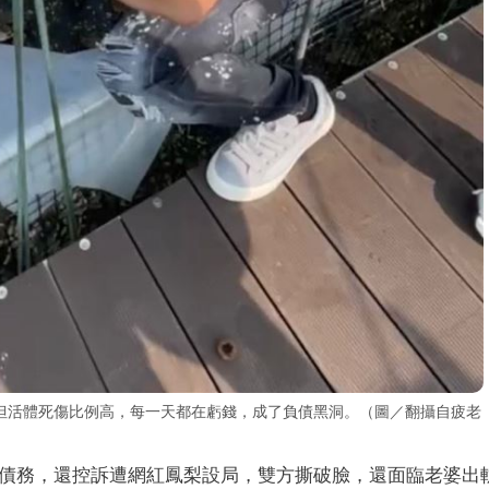
但活體死傷比例高，每一天都在虧錢，成了負債黑洞。（圖／翻攝自疲老
的債務，還控訴遭網紅鳳梨設局，雙方撕破臉，還面臨老婆出