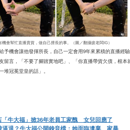
有機會幫忙直播賣貨，做自己擅長的事。（圖／翻攝疲老闆IG）
給予機會讓他發揮所長，自己一定會用9年來累積的直播經
友留言，「不要了腳踏實地吧」、「你直播帶貨欠債，根本
一堆冠冕堂皇的話」。
「牛大福」掀36年老員工家醜 女兒回應了
被逼退？牛大福公開錄音檔：她面臨遺棄、家暴