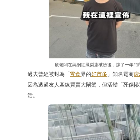
疲老闆在與網紅鳳梨撕破臉後，撐了一年門市宣布
過去曾經被封為「
零食
界的
好市多
」知名電商
疲
因為透過友人牽線買賣大閘蟹，但活體「死傷慘
活。