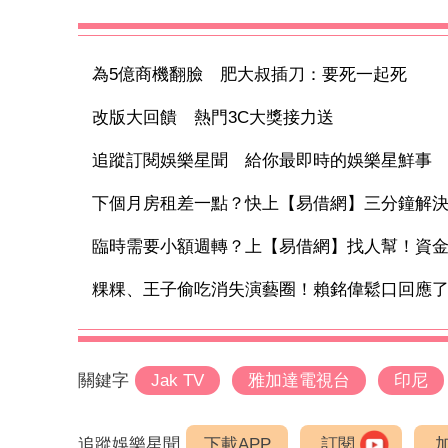
為5億商機翻臉 肥大叔插刀：要死一起死
改版大回饋 熱門3C大獎接力送
追蹤訂閱娛樂星聞 給你最即時的娛樂星鮮事
下個月房租差一點？快上【易借網】三分鐘解
臨時需要小額週轉？上【易借網】找人幫！資
粿粿、王子偷吃消失演藝圈！賴銘偉鬆口回應了 
關鍵字
Jak TV
雅加達電視台
印尼
追蹤娛樂星聞
下載APP
訂閱