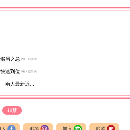
決燃眉之急
PR・易借網
金快速到位
PR・易借網
兩人最新近...
18禁
加入
追蹤
加入
追蹤