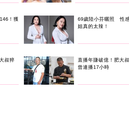
146！獲
69歲陸小芬曬照 性
姐真的太辣！
大叔猝
直播年賺破億！肥大
曾連播17小時