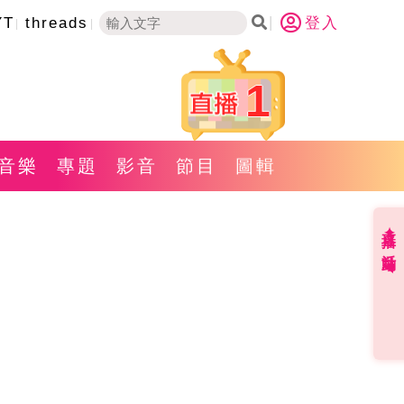
YT
threads
登入
1
音樂
專題
影音
節目
圖輯
直播✦活動