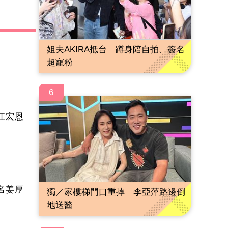
姐夫AKIRA抵台 蹲身陪自拍、簽名
超寵粉
6
 江宏恩
名姜厚
獨／家樓梯門口重摔 李亞萍路邊倒
地送醫