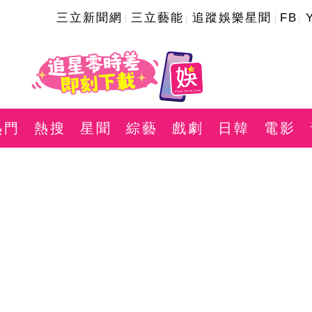
三立新聞網
三立藝能
追蹤娛樂星聞
FB
熱門
熱搜
星聞
綜藝
戲劇
日韓
電影