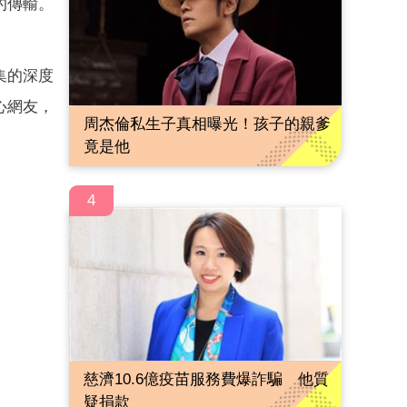
的傳輸。
集的深度
心網友，
周杰倫私生子真相曝光！孩子的親爹
竟是他
4
慈濟10.6億疫苗服務費爆詐騙 他質
疑捐款