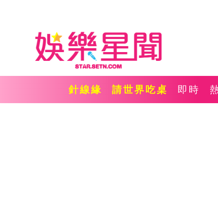
針線緣
請世界吃桌
即時