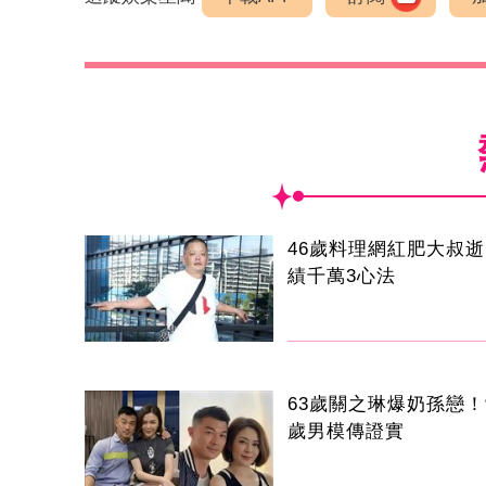
46歲料理網紅肥大叔
績千萬3心法
63歲關之琳爆奶孫戀！
歲男模傳證實