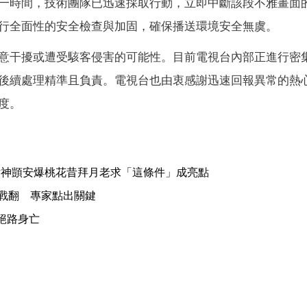
一時間，技術團隊已迅速採取行動，立即中斷該段不雅畫面
行全面性的安全檢查與加固，確保播送環境安全無虞。
意干擾或遭受駭客侵害的可能性。目前電視台內部正進行密
後續處理精準且負責。電視台也由衷感謝迅速回報異常的熱
度。
女神顗安爆桃花昔拜月老求「這條件」成亮點
派戰翻 專家點出關鍵
絕路身亡