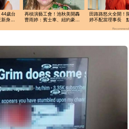
44歲台
再槓演藝工會！池秋美開轟
田路路怒火全開！
狂新身
曹雨婷：賓士車、紐約豪宅
婷不配當理事長 
曝
的錢哪裡來？
任快出面
Recommend