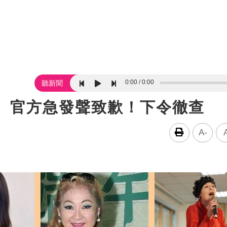
0:00
0:00
聽新聞
面 官方急發聲致歉！下令徹查
A-