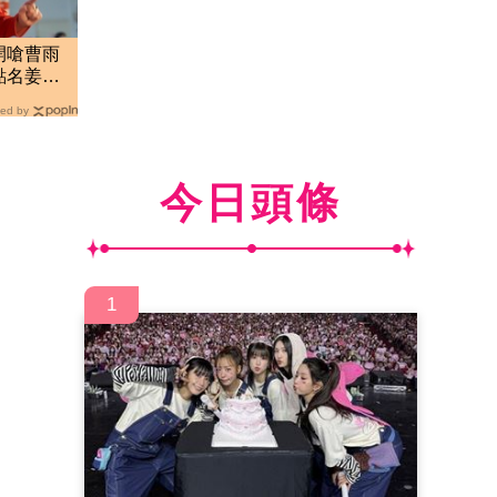
開嗆曹雨
點名姜厚
ed by
今日頭條
1