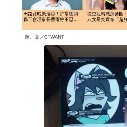
田路路晚景淒涼！許常德開
從空姐轉戰演藝圈！
轟工會理事長曹雨婷不忍
八女星突宣布「超
了：別只包紅包慰問
分」 下一步動向
圖、文／CTWANT