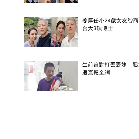
姜厚任小24歲女友智商
台大3碩博士
生前曾對打丟丟妹 肥
逝震撼全網