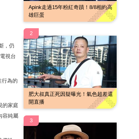
Apink走過15年粉紅奇蹟！8/8相約高
雄巨蛋
2
斷，仍
調電視台
性行為的
肥大叔真正死因疑曝光！氣色超差還
開直播
視的家庭
內容純屬
3