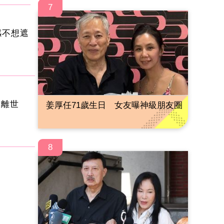
7
感不想遮
叔離世
姜厚任71歲生日 女友曝神級朋友圈
8