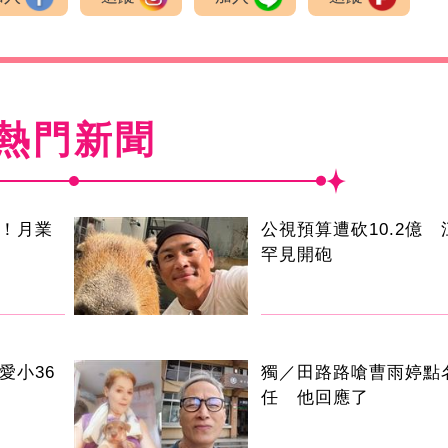
熱門新聞
逝！月業
公視預算遭砍10.2億
罕見開砲
愛小36
獨／田路路嗆曹雨婷點
任 他回應了