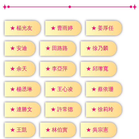
★
楊光友
★
曹雨婷
★
姜厚任
★
安迪
★
田路路
★
徐乃麟
★
余天
★
李亞萍
★
邱瓈寬
★
楊丞琳
★
王心凌
★
蔡依珊
★
連勝文
★
許常德
★
徐莉玲
★
王凱
★
林伯實
★
吳宗憲