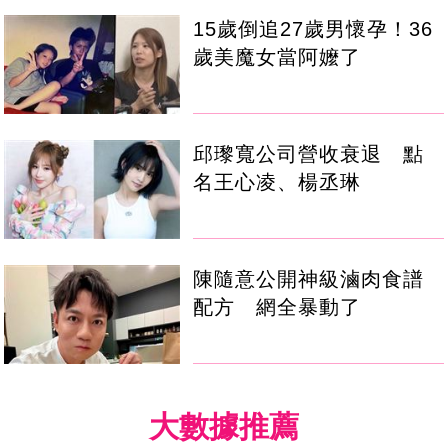
15歲倒追27歲男懷孕！36
歲美魔女當阿嬤了
邱瓈寬公司營收衰退 點
名王心凌、楊丞琳
陳隨意公開神級滷肉食譜
配方 網全暴動了
大數據推薦