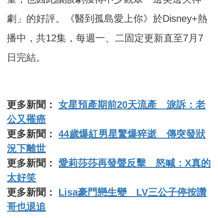
劇」的好評。《醫到孤島愛上你》於Disney+熱
播中，共12集，
每週一、二固定更新直至7月7
日完結。
更多新聞：
女星預產期前20天流產 淚訴：老
公又罹癌
更多新聞：
44歲爆紅男星驚爆猝逝 傳突發狀
況下離世
更多新聞：
愛莉莎莎再發聲反擊 怒喊：X真的
太好笑
更多新聞：
Lisa豪門戀生變 LV三公子停按讚
哥也退追