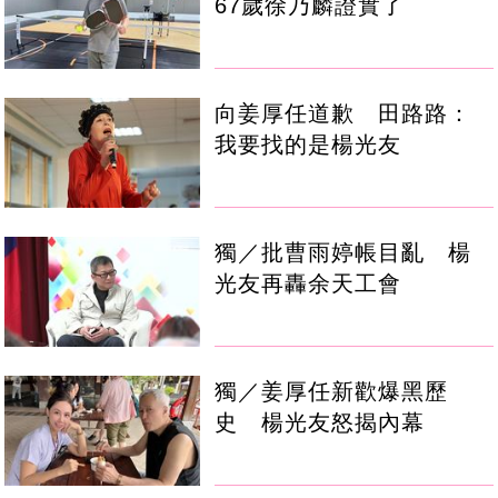
67歲徐乃麟證實了
向姜厚任道歉 田路路：
我要找的是楊光友
獨／批曹雨婷帳目亂 楊
光友再轟余天工會
獨／姜厚任新歡爆黑歷
史 楊光友怒揭內幕