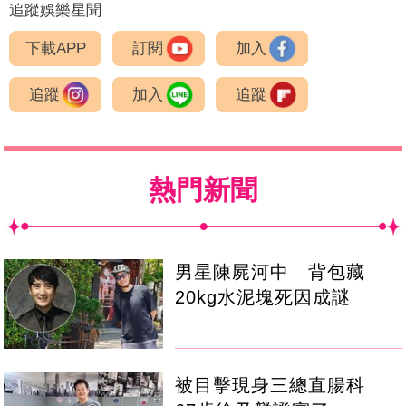
追蹤娛樂星聞
下載APP
訂閱
加入
追蹤
加入
追蹤
熱門新聞
男星陳屍河中 背包藏
20kg水泥塊死因成謎
被目擊現身三總直腸科