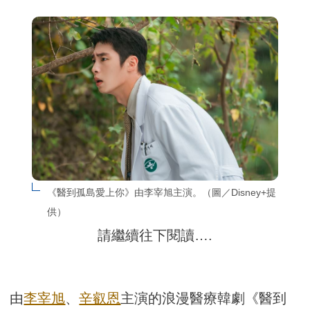
《醫到孤島愛上你》由李宰旭主演。（圖／Disney+提
供）
請繼續往下閱讀….
由
李宰旭
、
辛叡恩
主演的浪漫醫療韓劇《醫到