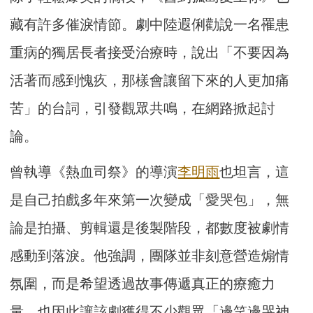
藏有許多催淚情節。劇中陸遐俐勸說一名罹患
重病的獨居長者接受治療時，說出「不要因為
活著而感到愧疚，那樣會讓留下來的人更加痛
苦」的台詞，引發觀眾共鳴，在網路掀起討
論。
曾執導《熱血司祭》的導演
李明雨
也坦言，這
是自己拍戲多年來第一次變成「愛哭包」，無
論是拍攝、剪輯還是後製階段，都數度被劇情
感動到落淚。他強調，團隊並非刻意營造煽情
氛圍，而是希望透過故事傳遞真正的療癒力
量，也因此讓該劇獲得不少觀眾「邊笑邊哭神