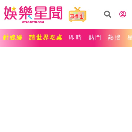
1
針線緣
請世界吃桌
即時
熱門
熱搜