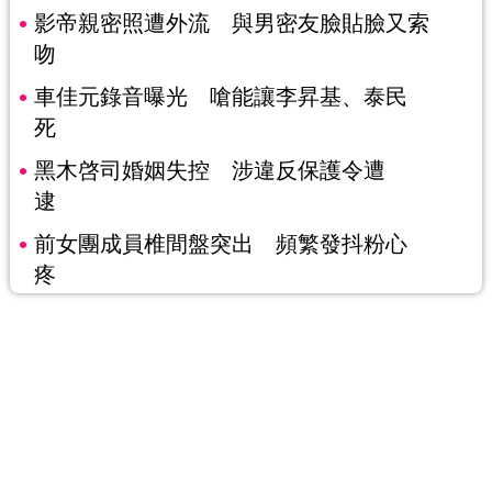
影帝親密照遭外流 與男密友臉貼臉又索
吻
車佳元錄音曝光 嗆能讓李昇基、泰民
死
黑木啓司婚姻失控 涉違反保護令遭
逮
前女團成員椎間盤突出 頻繁發抖粉心
疼