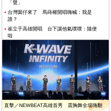
「聲」
台灣囡仔來了 馬蒔權開唱嗨喊：我是
誰？
崔立于高雄開唱 台下讓他氣噗噗：隨便
啦
直擊／NEWBEAT高雄首秀 震胸舞全場嗨翻