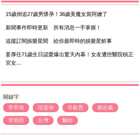
15歲倒追27歲男懷孕！36歲美魔女當阿嬤了
新聞事件即時更新 所有消息一手掌握！
追蹤訂閱娛樂星聞 給你最即時的娛樂星鮮事
姜厚任71歲生日認愛爆出驚天內幕！女友遭控醫院槓正
宮女...
關鍵字
李宰旭
陸遐俐
辛叡恩
都志義
李明雨
台灣
醫師