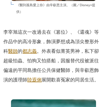
《醫到孤島愛上你》由辛叡恩主演。（圖／Disney+提
供）
李宰旭這次一改過去在《篡位》、《還魂》等
作品中的高冷形象，飾演夢想成為頂尖整形外
科
醫師
的
都志義
。外表看似菁英男神，私下卻
超級怕蟲、怕狗又怕搭船，因服替代役被派往
偏遠的平同島擔任公共保健醫師，與辛叡恩飾
演的護理師
陸遐俐
展開歡喜冤家的同居生活。