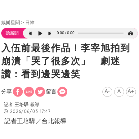
娛樂星聞
日韓
0:00
0:00
聽新聞
入伍前最後作品！李宰旭拍到
崩潰「哭了很多次」 劇迷
讚：看到邊哭邊笑
A-
A
A+
分享
留言
記者
王培驊
報導
2026/06/03 17:47
記者王培驊／台北報導