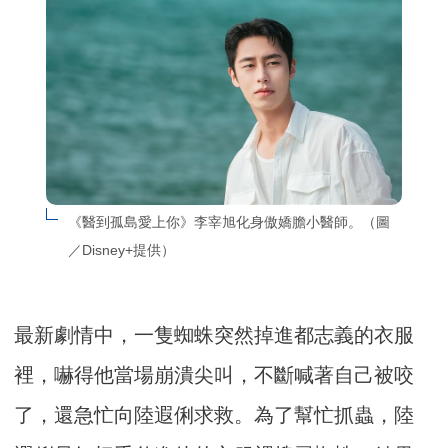
《醫到孤島愛上你》李宰旭化身傲嬌膽小醫師。（圖
／Disney+提供）
最新劇情中，一隻蜘蛛突然掉進都志義的衣服
裡，嚇得他當場崩潰尖叫，不斷喊著自己被咬
了，還急忙向陸遐俐求救。為了幫忙抓蟲，陸