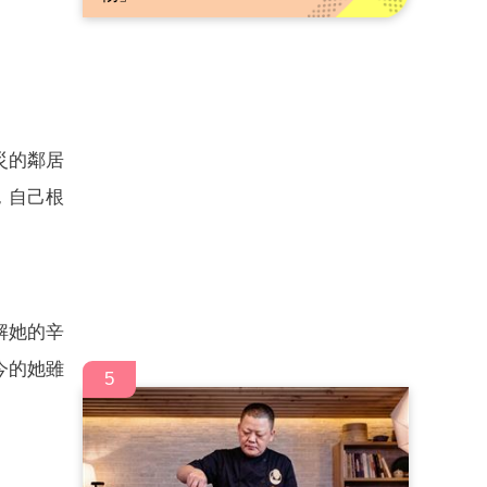
災的鄰居
，自己根
。
解她的辛
今的她雖
5