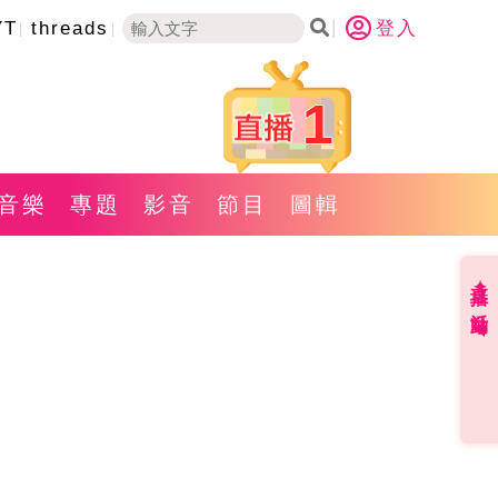
YT
threads
登入
1
音樂
專題
影音
節目
圖輯
直播✦活動