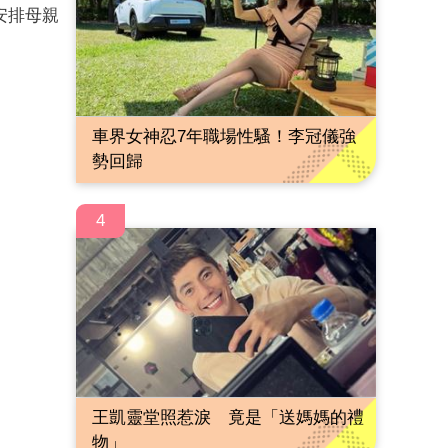
安排母親
車界女神忍7年職場性騷！李冠儀強
勢回歸
4
王凱靈堂照惹淚 竟是「送媽媽的禮
物」