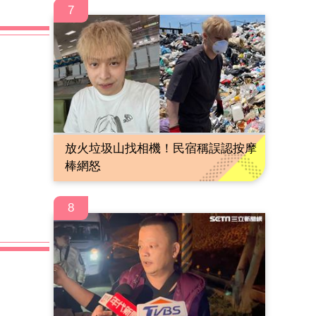
7
放火垃圾山找相機！民宿稱誤認按摩
棒網怒
8