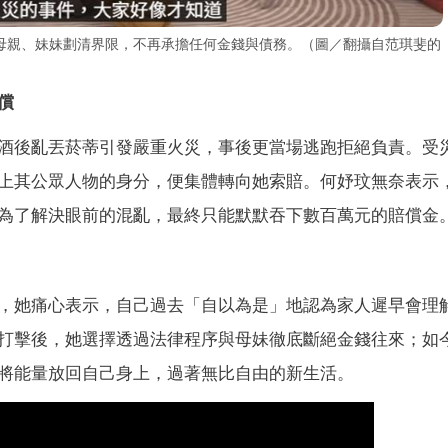
母親、妹妹劃清界限，不再承擔任何金錢與債務。（圖／翻攝自范琪斐的
償
酒後亂丟菸蒂引發嚴重火災，事後更當場逃跑拒絕負責。受
上其公眾人物的身分，便集體轉向她索賠。何妤玟無奈表示
為了解決眼前的混亂，最終只能默默吞下數百萬元的賠償金
，她痛心表示，自己過去「自以為是」地認為家人遲早會理
打擊後，她選擇透過法律程序與母妹徹底斷絕金錢往來；如
將能量放回自己身上，過著無比自由的新生活。