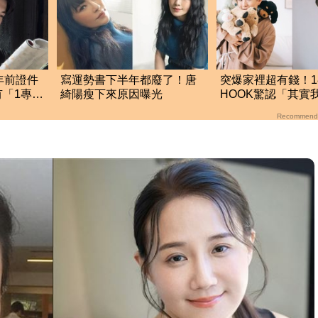
年前證件
寫運勢書下半年都廢了！唐
突爆家裡超有錢！1
「1專業
綺陽瘦下來原因曝光
HOOK驚認「其實
的」 結局神反轉
Recommend