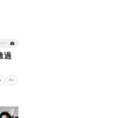
聽過
A
A+