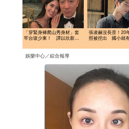
「穿緊身褲爬山秀身材」套
張凌赫沒長歪！20
牢台玻少東！ 譚以欣新婚2
照被挖出 國小就有
年痛失老公
才能」震撼網
娛樂中心／綜合報導