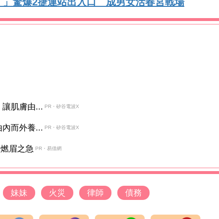
！」驚爆2捷運站出入口 成男女活春宮戰場
肌膚由...
PR・矽谷電波X
而外養...
PR・矽谷電波X
決燃眉之急
PR・易借網
妹妹
火災
律師
債務