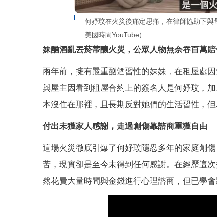
何妤玟在火災後痛定思痛，在律師協助下與
美國時間YouTube）
妹酗酒亂丟菸蒂釀火災，公眾人物無奈吞百萬賠
兩年前，擁有嚴重酗酒習性的妹妹，在租屋處因
與屋主因看到租屋合約上的簽名人是何妤玟，加
本沒住在那裡，且長期反對她們的生活習性，但
付出未獲家人感謝，走過創傷靠諮商重獲自由
這場火災徹底引爆了何妤玟隱忍多年的家庭創傷
苦，現實卻是至今未得到任何感謝。在經歷這次
然花費大量時間與金錢進行心理諮商，但已學會