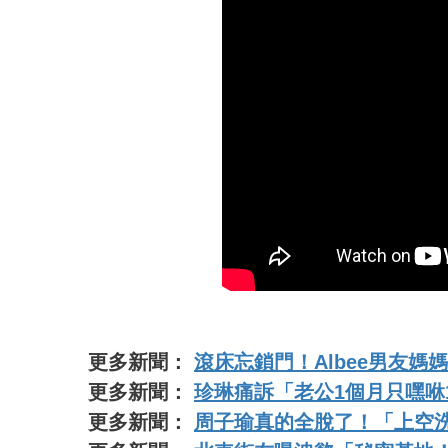
更多新聞：
滾床忘鎖門！Albee男友
更多新聞：
珍琳痛訴「老公1個月只嘿咻
更多新聞：
周子瑜真的全脫了！「上空