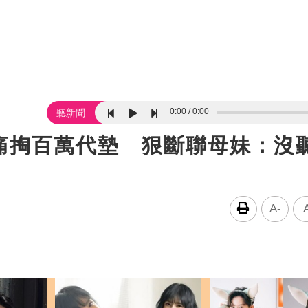
0:00
0:00
聽新聞
痛掏百萬代墊 狠斷聯母妹：沒
A-