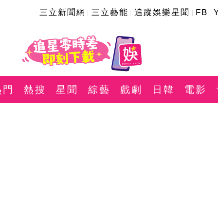
三立新聞網
三立藝能
追蹤娛樂星聞
FB
熱門
熱搜
星聞
綜藝
戲劇
日韓
電影