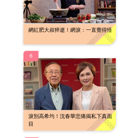
網紅肥大叔猝逝！網淚：一直覺得怪
6
淚別高希均！沈春華悲痛揭私下真面
目