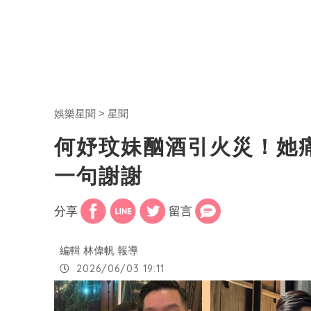
娛樂星聞
星聞
何妤玟妹酗酒引火災！她
一句謝謝
分享
留言
編輯 林偉帆 報導
2026/06/03 19:11