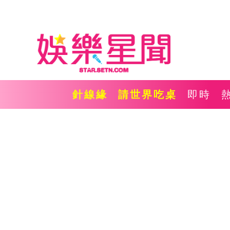
針線緣
請世界吃桌
即時