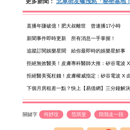
更多新聞：
北車街友曝洩慾「秘密基地
直播年賺破億！肥大叔離世 曾連播17小時
新聞事件即時更新 所有消息一手掌握！
追蹤訂閱娛樂星聞 給你最即時的娛樂星鮮事
拒絕無效醫美！皮膚專科醫師大推：矽谷電波 X 讓
拒絕醫美冤枉錢！皮膚權威指定：矽谷電波 X 由內
下個月房租差一點？快上【易借網】三分鐘解
關鍵字
何妤玟
范琪斐
陪我走一段