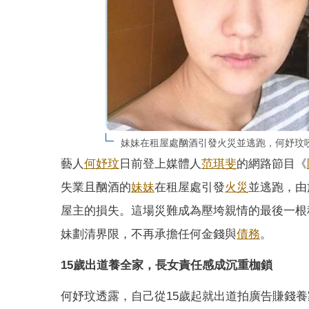
妹妹在租屋處酗酒引發火災並逃跑，何妤玟
藝人
何妤玟
日前登上媒體人
范琪斐
的網路節目《
失業且酗酒的
妹妹
在租屋處引發
火災
並逃跑，由
屋主的損失。這場災難成為壓垮親情的最後一根
妹劃清界限，不再承擔任何金錢與
債務
。
15歲出道養全家，長女責任感成沉重枷鎖
何妤玟透露，自己從15歲起就出道拍廣告賺錢