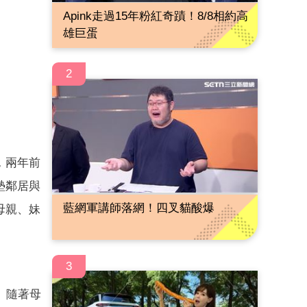
Apink走過15年粉紅奇蹟！8/8相約高
雄巨蛋
2
，兩年前
墊鄰居與
藍網軍講師落網！四叉貓酸爆
母親、妹
3
。隨著母