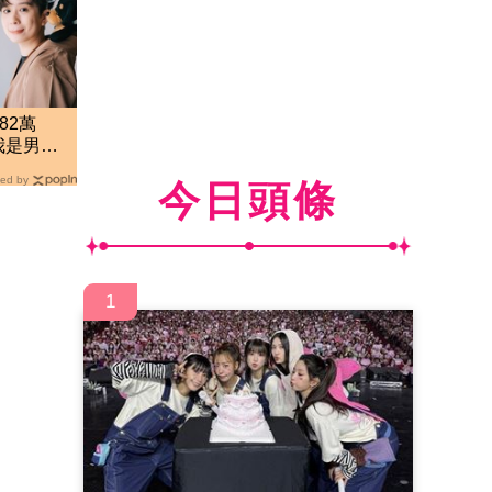
82萬
我是男
網傻眼
ed by
今日頭條
1