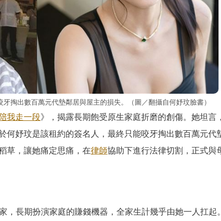
咬牙掏出數百萬元代墊鄰居與屋主的損失。（圖／翻攝自何妤玟臉書）
陪我走一段
》，揭露長期飽受原生家庭折磨的創傷。她坦言
於何妤玟是該租約的簽名人，最終只能咬牙掏出數百萬元代
稻草，讓她痛定思痛，在
律師
協助下進行法律切割，正式與
養家，長期扮演家庭的賺錢機器，全家生計幾乎由她一人扛起