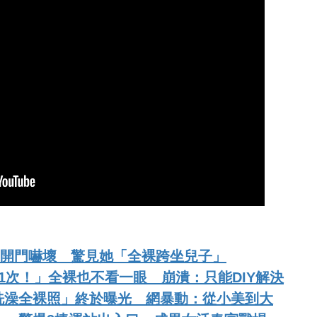
媽媽開門嚇壞 驚見她「全裸跨坐兒子」
1次！」全裸也不看一眼 崩潰：只能DIY解決
洗澡全裸照」終於曝光 網暴動：從小美到大