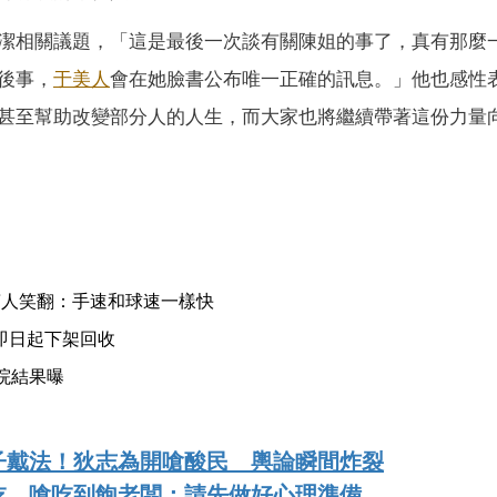
潔相關議題，「這是最後一次談有關陳姐的事了，真有那麼
後事，
于美人
會在她臉書公布唯一正確的訊息。」他也感性
甚至幫助改變部分人的人生，而大家也將繼續帶著這份力量
萬人笑翻：手速和球速一樣快
即日起下架回收
院結果曝
子戴法！狄志為開嗆酸民 輿論瞬間炸裂
吃 嗆吃到飽老闆：請先做好心理準備