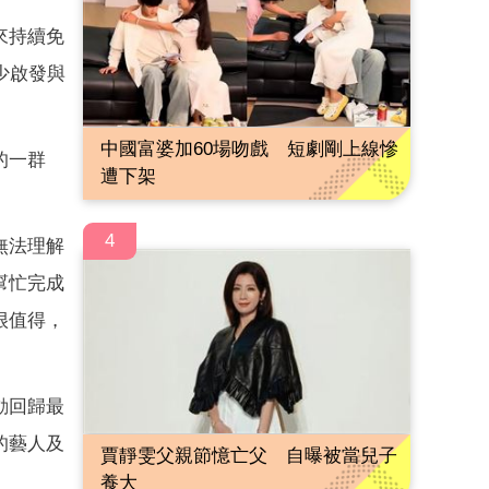
來持續免
少啟發與
中國富婆加60場吻戲 短劇剛上線慘
的一群
遭下架
4
無法理解
幫忙完成
很值得，
動回歸最
的藝人及
賈靜雯父親節憶亡父 自曝被當兒子
養大