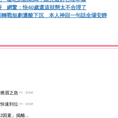
 網驚：快40歲還這狀態太不合理了
彤轉戰短劇遭酸下沉 本人神回一句話全場安靜
決燃眉之急
PR・易借網
金快速到位
PR・易借網
因素」揭離...