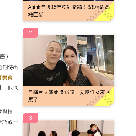
Apink走過15年粉紅奇蹟！8/8相約高
雄巨蛋
2
書）
近期傳出
音樂會
此，他也
自稱台大學姐遭追問 姜厚任女友回
應了
助與扶
3
話語或一