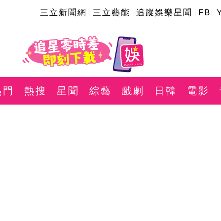
三立新聞網
三立藝能
追蹤娛樂星聞
FB
熱門
熱搜
星聞
綜藝
戲劇
日韓
電影