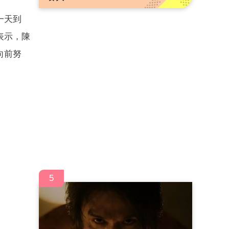
一天到
表示，陳
向前努
5