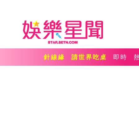
針線緣
請世界吃桌
即時