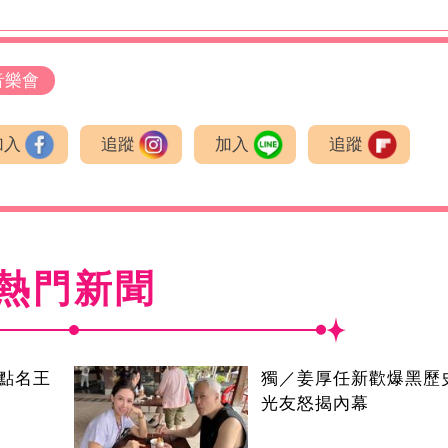
音樂會
加入
追蹤
加入
追蹤
熱門新聞
點名王
獨／姜厚任新歡爆黑歷
光友怒揭內幕