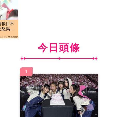
會帳目不
友怒揭金
ed by
今日頭條
1