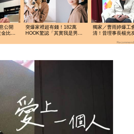
意公開
突爆家裡超有錢！182萬
獨家／曹雨婷爆工
黃金比例
HOOK驚認「其實我是男
清！昔理事長楊光
的」 結局神反轉網傻眼
流內幕：亂七八糟
Recommend