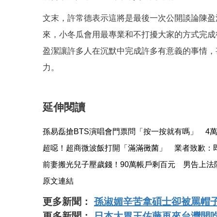
文末，許常德表示這將是最後一次公開談論陳盈
來，小冬瓜會用最專業和不打擾大家的方式完成
盈潔讓許多人在沉默中完成許多有意義的事情，
力。
延伸閱讀
孫易磊搶BTS演唱會門票問「按一按就有嗎」 4
超噁！超商微波飯打開「滿滿黴菌」 業者致歉：
前妻搬光兒子壓歲錢！90萬帳戶剩百元 男告上法
原文連結
更多新聞：
孫淑媚辛苦拿碩士卻被罵帽
更多新聞：
日本大胃王佐藤再來台灣開