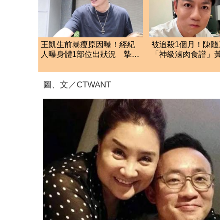
王凱生前暴瘦原因曝！經紀
被追殺1個月！陳隨
人曝身體1部位出狀況 摯友
「神級滷肉食譜」
哽咽說不出話
配方 網全暴動了
圖、文／CTWANT