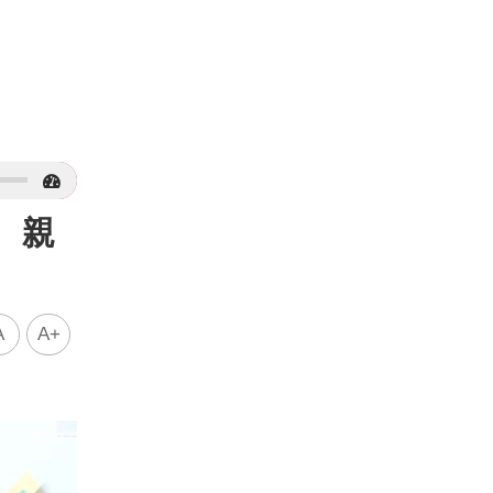
 親
A
A+