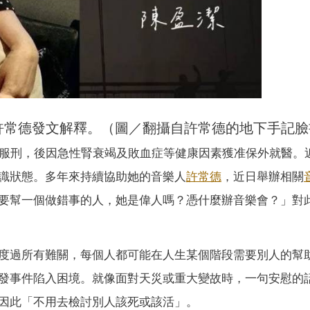
許常德發文解釋。（圖／翻攝自許常德的地下手記臉
服刑，後因急性腎衰竭及敗血症等健康因素獲准保外就醫。
識狀態。多年來持續協助她的音樂人
許常德
，近日舉辦相關
要幫一個做錯事的人，她是偉人嗎？憑什麼辦音樂會？」對
度過所有難關，每個人都可能在人生某個階段需要別人的幫
發事件陷入困境。就像面對天災或重大變故時，一句安慰的
因此「不用去檢討別人該死或該活」。