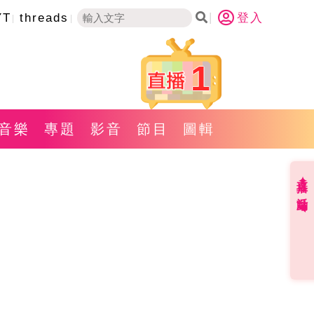
YT
threads
登入
1
音樂
專題
影音
節目
圖輯
直播✦活動