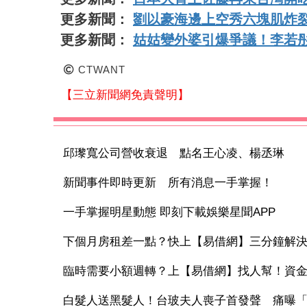
更多新聞：
劉以豪海邊上空秀六塊肌炸裂
更多新聞：
姑姑變外婆引爆爭議！李若
CTWANT
【三立新聞網免責聲明】
邱瓈寬公司營收衰退 點名王心凌、楊丞琳
新聞事件即時更新 所有消息一手掌握！
一手掌握明星動態 即刻下載娛樂星聞APP
下個月房租差一點？快上【易借網】三分鐘解
臨時需要小額週轉？上【易借網】找人幫！資
白髮人送黑髮人！台玻夫人喪子首發聲 痛曝「2