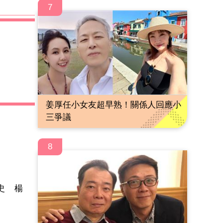
7
姜厚任小女友超早熟！關係人回應小
三爭議
8
史 楊