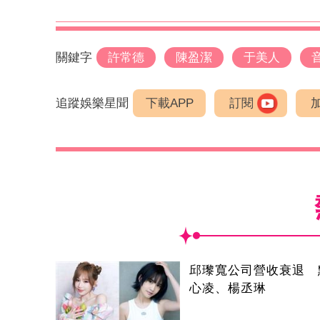
關鍵字
許常德
陳盈潔
于美人
追蹤娛樂星聞
下載APP
訂閱
邱瓈寬公司營收衰退 
心凌、楊丞琳