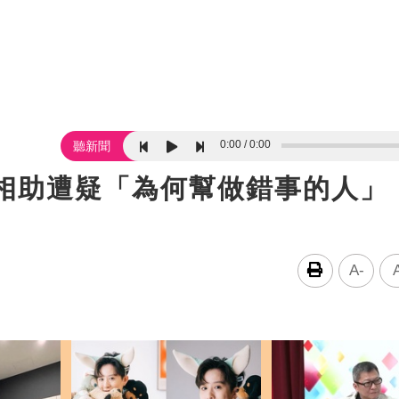
0:00
0:00
聽新聞
德相助遭疑「為何幫做錯事的人」
A-