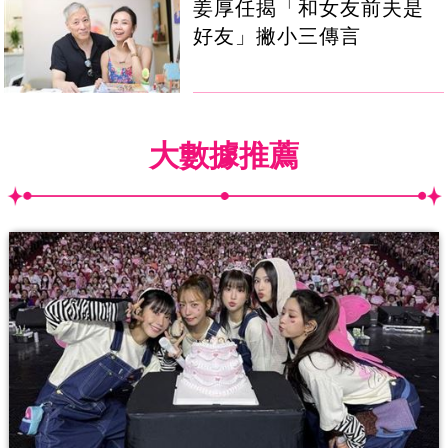
姜厚任揭「和女友前夫是
好友」撇小三傳言
大數據推薦