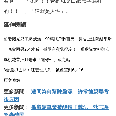
看啊」、「認同！！合約就是白紙黑字寫好
的！！」、「這就是人性」。
延伸閱讀
前妻搬光兒子壓歲錢！90萬帳戶剩百元 男告上法院結果曝
一晚會兩男2／才喊：孤單寂寞覺得冷！ 啦啦隊女神顗安
爆桃花昔拜月老求「這條件」成亮點
3台股抓去關！旺宏也入列 被處置到6／16
原文連結
更多新聞：
遭問為何幫陳盈潔 許常德親曝背
後原因
更多新聞：
孫淑媚畢業被酸帽子戴法 狄志為
怒轟酸民