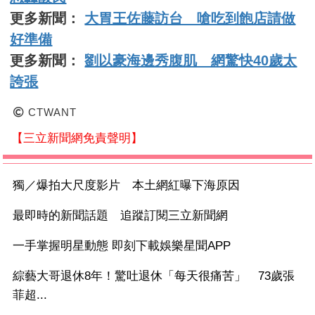
更多新聞：
大胃王佐藤訪台 嗆吃到飽店請做
好準備
更多新聞：
劉以豪海邊秀腹肌 網驚快40歲太
誇張
CTWANT
【三立新聞網免責聲明】
獨／爆拍大尺度影片 本土網紅曝下海原因
最即時的新聞話題 追蹤訂閱三立新聞網
一手掌握明星動態 即刻下載娛樂星聞APP
綜藝大哥退休8年！驚吐退休「每天很痛苦」 73歲張
菲超...