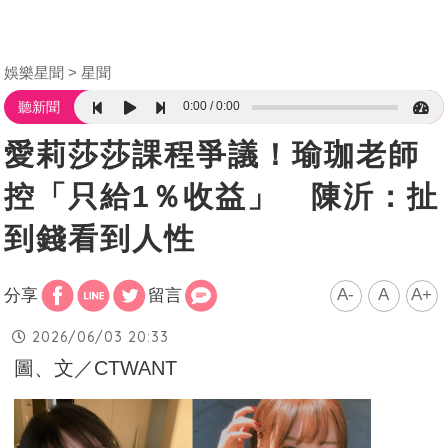
娛樂星聞
星聞
0:00
0:00
聽新聞
愛莉莎莎課程爭議！瑜珈老師
控「只給1％收益」 陳沂：扯
到錢看到人性
A-
A
A+
分享
留言
2026/06/03 20:33
圖、文／CTWANT