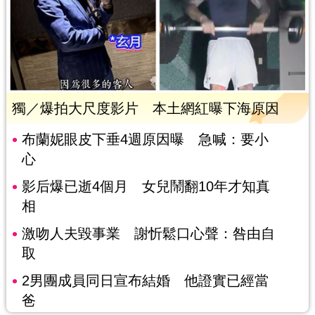
獨／爆拍大尺度影片 本土網紅曝下海原因
布蘭妮眼皮下垂4週原因曝 急喊：要小
心
影后爆已逝4個月 女兒鬧翻10年才知真
相
激吻人夫毀事業 謝忻鬆口心聲：咎由自
取
2男團成員同日宣布結婚 他證實已經當
爸