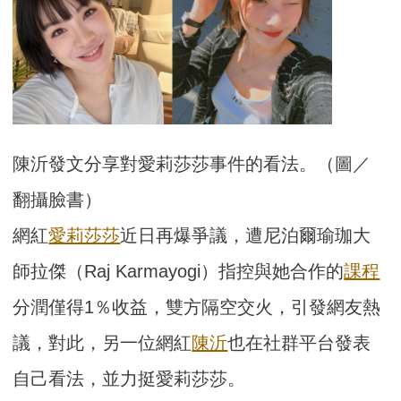
陳沂發文分享對愛莉莎莎事件的看法。（圖／
翻攝臉書）
網紅
愛莉莎莎
近日再爆爭議，遭尼泊爾瑜珈大
師拉傑（Raj Karmayogi）指控與她合作的
課程
分潤僅得1％收益，雙方隔空交火，引發網友熱
議，對此，另一位網紅
陳沂
也在社群平台發表
自己看法，並力挺愛莉莎莎。