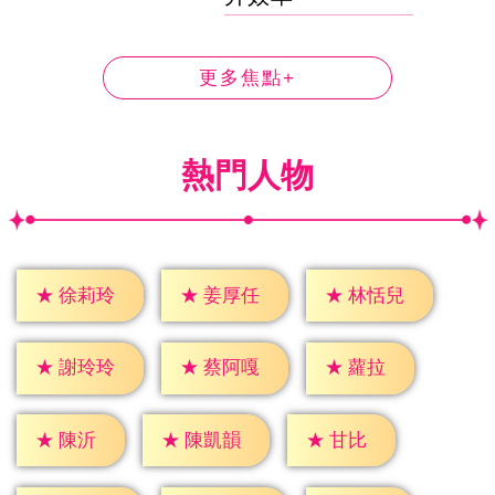
更多焦點+
熱門人物
★
徐莉玲
★
姜厚任
★
林恬兒
★
蘿拉
★
謝玲玲
★
蔡阿嘎
★
陳沂
★
甘比
★
陳凱韻