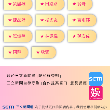
★
賢哥
★
劉鑾雄
★
田路路
★
陳品妤
★
楊光友
★
曹雨婷
★
班鐵翔
★
林佩儀
★
孫安佐
★
阿翔
★
狄鶯
關於三立新聞網
隱私權聲明
三立新聞自律守則
合作提案窗口
意見反應
三立新聞網
為了提供更好的閱讀內容，我們使用相關網站技