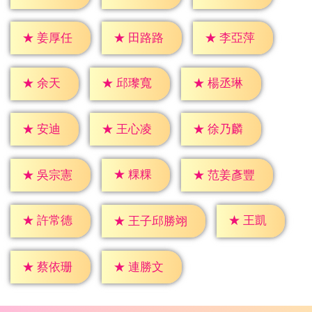
★
姜厚任
★
田路路
★
李亞萍
★
余天
★
邱瓈寬
★
楊丞琳
★
安迪
★
王心凌
★
徐乃麟
★
粿粿
★
吳宗憲
★
范姜彥豐
★
王凱
★
許常德
★
王子邱勝翊
★
蔡依珊
★
連勝文