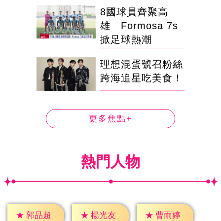
8國球員齊聚高
雄 Formosa 7s
掀足球熱潮
理想混蛋號召粉絲
跨海追星吃美食！
更多焦點+
熱門人物
★
郭品超
★
楊光友
★
曹雨婷