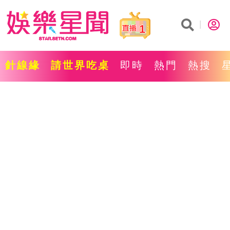
1
針線緣
請世界吃桌
即時
熱門
熱搜