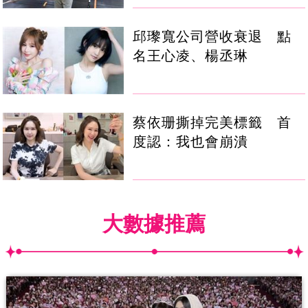
邱瓈寬公司營收衰退 點
名王心凌、楊丞琳
蔡依珊撕掉完美標籤 首
度認：我也會崩潰
大數據推薦