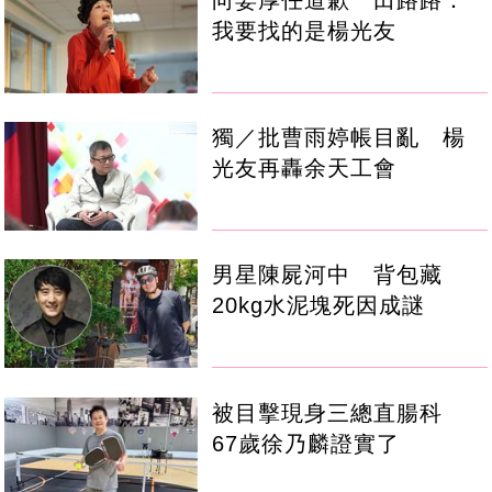
向姜厚任道歉 田路路：
我要找的是楊光友
獨／批曹雨婷帳目亂 楊
光友再轟余天工會
男星陳屍河中 背包藏
20kg水泥塊死因成謎
被目擊現身三總直腸科
67歲徐乃麟證實了