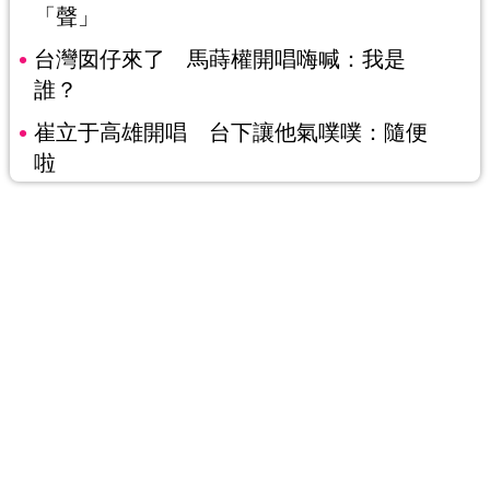
「聲」
台灣囡仔來了 馬蒔權開唱嗨喊：我是
誰？
崔立于高雄開唱 台下讓他氣噗噗：隨便
啦