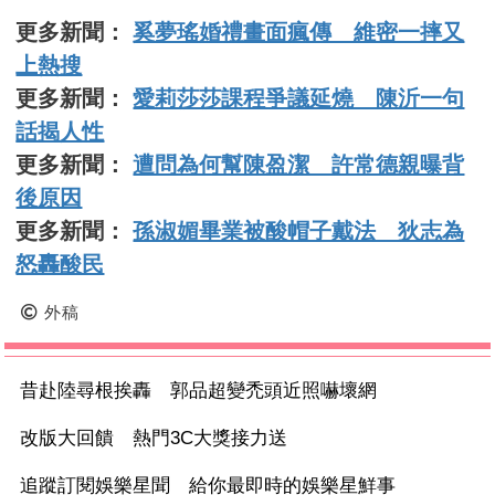
更多新聞：
奚夢瑤婚禮畫面瘋傳 維密一摔又
上熱搜
更多新聞：
愛莉莎莎課程爭議延燒 陳沂一句
話揭人性
更多新聞：
遭問為何幫陳盈潔 許常德親曝背
後原因
更多新聞：
孫淑媚畢業被酸帽子戴法 狄志為
怒轟酸民
外稿
昔赴陸尋根挨轟 郭品超變禿頭近照嚇壞網
改版大回饋 熱門3C大獎接力送
追蹤訂閱娛樂星聞 給你最即時的娛樂星鮮事