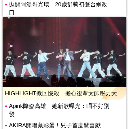
拋開阿湯哥光環 20歲舒莉初登台網改
口
HIGHLIGHT掀回憶殺 擔心後輩太帥壓力大
Apink降臨高雄 她新歌曝光：唱不好別
發
AKIRA開唱藏彩蛋！兒子首度驚喜獻