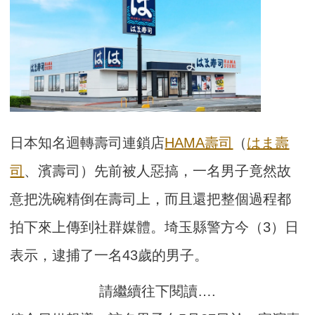
日本知名迴轉壽司連鎖店
HAMA壽司
（
はま壽
司
、濱壽司）先前被人惡搞，一名男子竟然故
意把洗碗精倒在壽司上，而且還把整個過程都
拍下來上傳到社群媒體。埼玉縣警方今（3）日
表示，逮捕了一名43歲的男子。
請繼續往下閱讀….