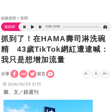
娛樂星聞
星聞
0:00
0:00
聽新聞
抓到了！在HAMA壽司淋洗碗
精 43歲TikTok網紅遭逮喊：
我只是想增加流量
A-
A
A+
分享
留言
2026/06/03 21:35
圖、文／鏡週刊