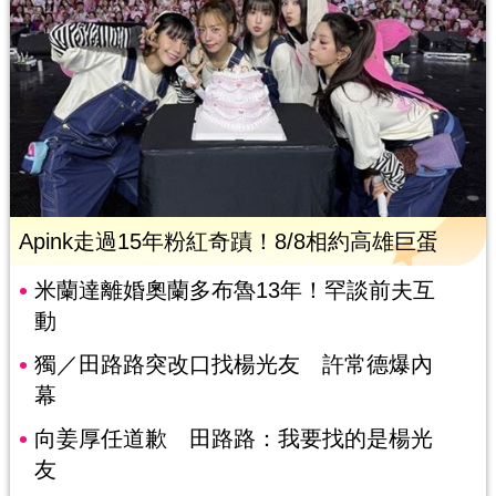
Apink走過15年粉紅奇蹟！8/8相約高雄巨蛋
米蘭達離婚奧蘭多布魯13年！罕談前夫互
動
獨／田路路突改口找楊光友 許常德爆內
幕
向姜厚任道歉 田路路：我要找的是楊光
友