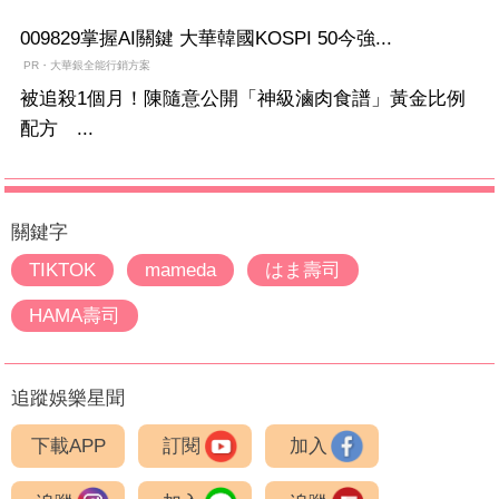
009829掌握AI關鍵 大華韓國KOSPI 50今強...
PR・大華銀全能行銷方案
被追殺1個月！陳隨意公開「神級滷肉食譜」黃金比例
配方 ...
關鍵字
TIKTOK
mameda
はま壽司
HAMA壽司
追蹤娛樂星聞
下載APP
訂閱
加入