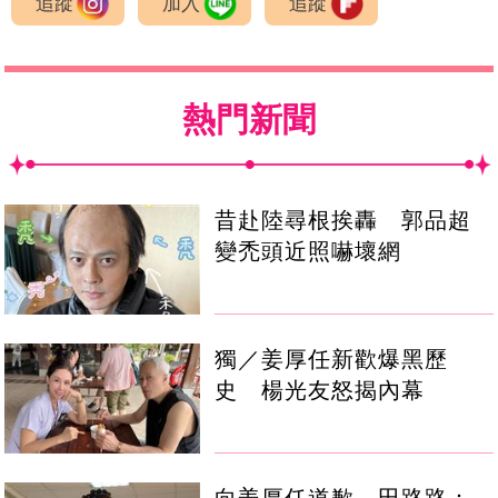
追蹤
加入
追蹤
熱門新聞
昔赴陸尋根挨轟 郭品超
變禿頭近照嚇壞網
獨／姜厚任新歡爆黑歷
史 楊光友怒揭內幕