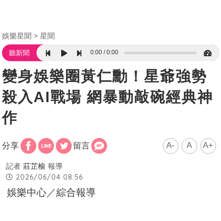
娛樂星聞
星聞
0:00
0:00
聽新聞
變身娛樂圈黃仁勳！星爺強勢
殺入AI戰場 網暴動敲碗經典神
作
A-
A
A+
分享
留言
記者
莊芷榆
報導
2026/06/04 08:56
娛樂中心／綜合報導