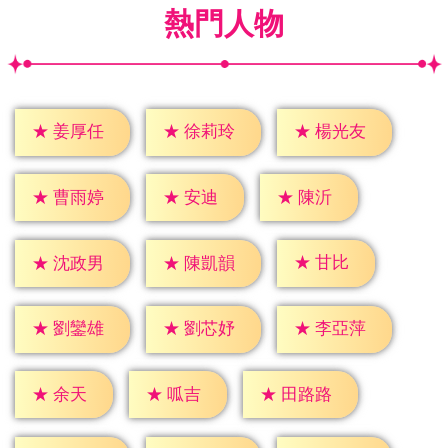
熱門人物
★
姜厚任
★
徐莉玲
★
楊光友
★
安迪
★
陳沂
★
曹雨婷
★
甘比
★
沈政男
★
陳凱韻
★
劉鑾雄
★
劉芯妤
★
李亞萍
★
余天
★
呱吉
★
田路路