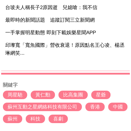
台玻夫人稱長子2原因逝 兒媳嗆：我不信
最即時的新聞話題 追蹤訂閱三立新聞網
一手掌握明星動態 即刻下載娛樂星聞APP
邱瓈寬「寬魚國際」營收衰退！原因點名王心凌、楊丞
琳網笑...
關鍵字
周星馳
黃仁勳
比高集團
星爺
蘇州互動之星網絡科技有限公司
香港
中國
蘇州
科技
喜劇