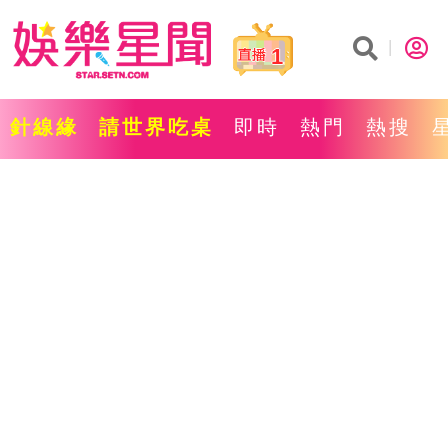
1
針線緣
請世界吃桌
即時
熱門
熱搜