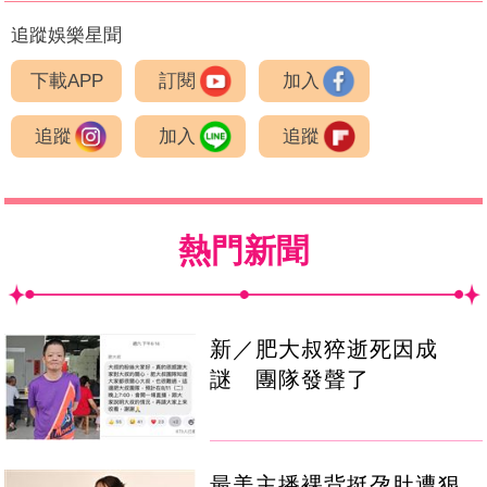
追蹤娛樂星聞
下載APP
訂閱
加入
追蹤
加入
追蹤
熱門新聞
新／肥大叔猝逝死因成
謎 團隊發聲了
最美主播裸背挺孕肚遭狠