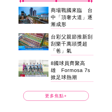
商場戰國來臨 台
中「頂奢大道」逐
漸成形
台彩父親節推新刮
刮樂千萬頭獎超
「爸」氣
8國球員齊聚高
雄 Formosa 7s
掀足球熱潮
更多焦點+