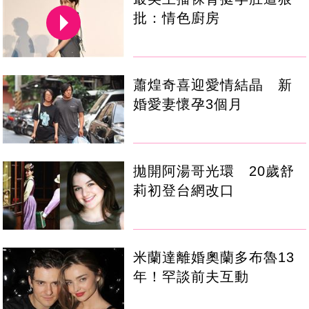
批：情色廚房
蕭煌奇喜迎愛情結晶 新
婚愛妻懷孕3個月
拋開阿湯哥光環 20歲舒
莉初登台網改口
米蘭達離婚奧蘭多布魯13
年！罕談前夫互動