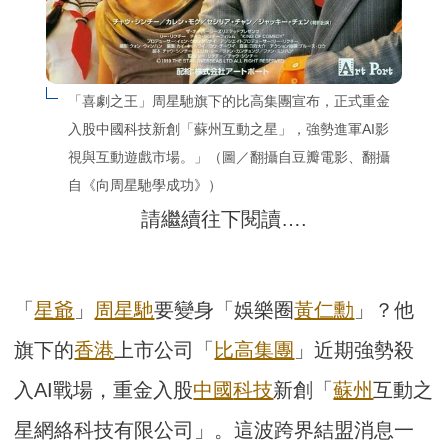
「喜劇之王」周星馳旗下的比高集團宣布，正式重金
入股中國科技新創「蘇州互動之星」，強勢進軍AI影
視與互動遊戲市場。」（圖／翻攝自豆瓣電影、翻攝
自《向周星馳學成功》）
請繼續往下閱讀….
「
星爺
」
周星馳
要變身「娛樂圈
黃仁勳
」？他
旗下的
香港
上市公司「
比高集團
」近期強勢殺
入AI戰場，重金入股
中國
科技
新創「
蘇州
互動之
星網絡科技有限公司」。這波跨界結盟消息一