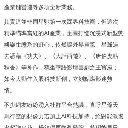
產業鏈營運等多項全新業務。
其實這並非周星馳第一次踩界科技圈，但這次
精準瞄準當紅的AI產業，企圖打造沉浸式新型態
娛樂生態系的野心，依然讓外界震驚。星爺過
去憑藉《功夫》、《大話西遊》、《唐伯虎點
秋香》等神作，穩坐華語影壇喜劇之王寶座；
如今大動作入股科技新創，立刻點燃影迷熱
情。
不少網友紛紛湧入社群平台熱議，直呼星爺天
馬行空的想像力若加上AI科技加持，絕對能激盪
出超強火花。粉絲們更熱烈敲碗，希望能早日