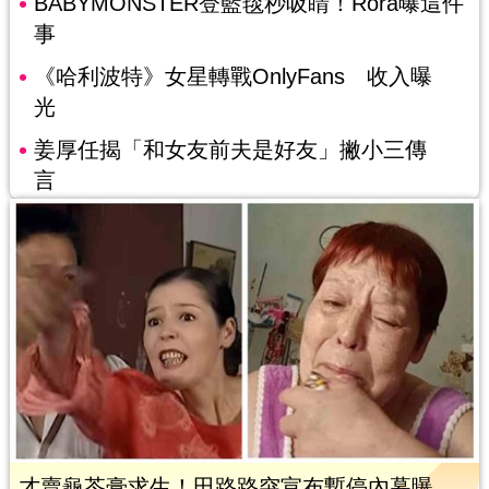
BABYMONSTER登藍毯秒吸睛！Rora曝這件
事
《哈利波特》女星轉戰OnlyFans 收入曝
光
姜厚任揭「和女友前夫是好友」撇小三傳
言
才賣龜苓膏求生！田路路突宣布暫停內幕曝