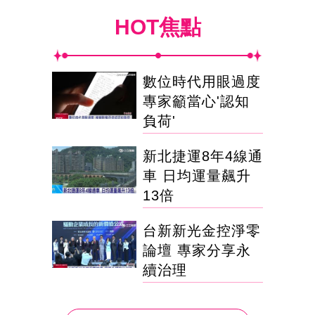
HOT焦點
數位時代用眼過度
專家籲當心'認知
負荷'
新北捷運8年4線通
車 日均運量飆升
13倍
台新新光金控淨零
論壇 專家分享永
續治理