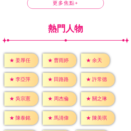
更多焦點+
熱門人物
★
余天
★
姜厚任
★
曹雨婷
★
李亞萍
★
田路路
★
許常德
★
吳宗憲
★
周杰倫
★
關之琳
★
陳泰銘
★
馬清偉
★
陳美琪