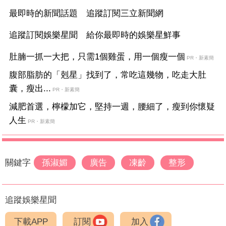
最即時的新聞話題 追蹤訂閱三立新聞網
追蹤訂閱娛樂星聞 給你最即時的娛樂星鮮事
肚腩一抓一大把，只需1個雞蛋，用一個瘦一個
PR・新素簡
腹部脂肪的「剋星」找到了，常吃這幾物，吃走大肚
囊，瘦出...
PR・新素簡
減肥首選，檸檬加它，堅持一週，腰細了，瘦到你懷疑
人生
PR・新素簡
關鍵字
孫淑媚
廣告
凍齡
整形
追蹤娛樂星聞
下載APP
訂閱
加入