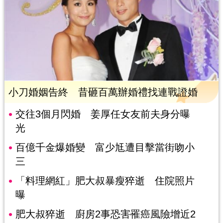
小刀婚姻告終 昔砸百萬辦婚禮找連戰證婚
交往3個月閃婚 姜厚任女友前夫身分曝
光
百億千金爆婚變 富少尪遭目擊當街吻小
三
「料理網紅」肥大叔暴瘦猝逝 住院照片
曝
肥大叔猝逝 廚房2事恐害罹癌風險增近2