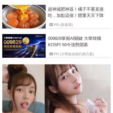
超神減肥神器！橘子不要直接
吃，加點這個！體重天天下降
PR (新素簡)
009829掌握AI關鍵 大華韓國
KOSPI 50今強勢開募
PR (大華銀全能行銷方案)