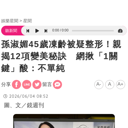
娛樂星聞
星聞
0:00
0:00
聽新聞
孫淑媚45歲凍齡被疑整形！親
揭12項變美秘訣 網揪「1關
鍵」酸：不單純
A-
A
A+
分享
留言
2026/06/04 08:52
圖、文／鏡週刊