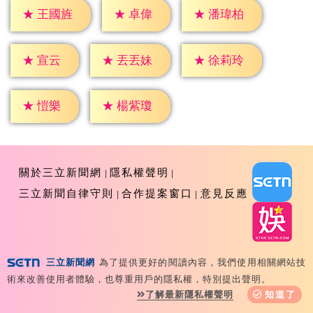
★
卓偉
★
王國旌
★
潘瑋柏
★
宣云
★
丟丟妹
★
徐莉玲
★
愷樂
★
楊紫瓊
關於三立新聞網
隱私權聲明
三立新聞自律守則
合作提案窗口
意見反應
三立新聞網
為了提供更好的閱讀內容，我們使用相關網站技
Copyright ©2026 Sanlih E-Television All Rights
術來改善使用者體驗，也尊重用戶的隱私權，特別提出聲明。
Reserved 版權所有 盜用必究 台北市內湖區舊宗路一段159
了解最新隱私權聲明
知道了
號 02-8792-8888