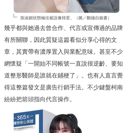
孫淑媚狀態極佳被說像韓星。（圖／翻攝自臉書）
幾乎都與她過去曾合作、代言或宣傳過的品牌
有所關聯，因此質疑這篇看似分享心得的文
章，其實帶有濃厚置入與業配意味。甚至不少
網懷疑「一開始不同帳號一直說很逆齡、要知
道整形醫師是誰就在鋪梗了」。也有人直言覺
得這整篇發文是廣告行銷手法。不少鍵盤柯南
紛紛把箭頭指向代言操作。