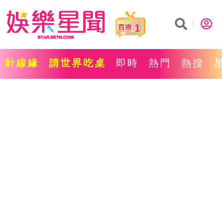
1
針線緣
請世界吃桌
即時
熱門
熱搜