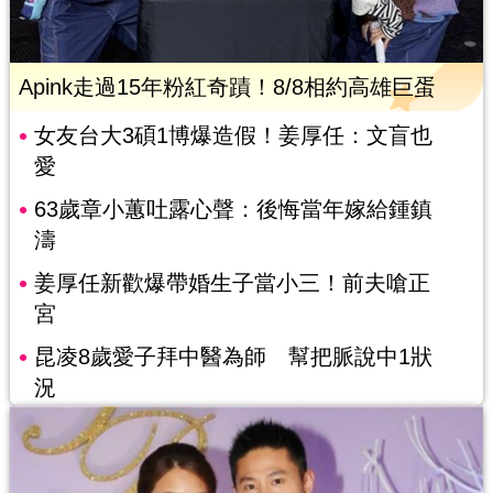
Apink走過15年粉紅奇蹟！8/8相約高雄巨蛋
女友台大3碩1博爆造假！姜厚任：文盲也
愛
63歲章小蕙吐露心聲：後悔當年嫁給鍾鎮
濤
姜厚任新歡爆帶婚生子當小三！前夫嗆正
宮
昆凌8歲愛子拜中醫為師 幫把脈說中1狀
況