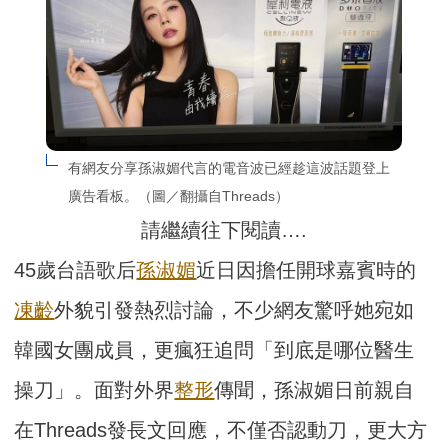
有網友分享孫淑媚代言的電音波已經趁這波話題登上
廣告看板。（圖／翻攝自Threads）
請繼續往下閱讀….
45歲台語歌后
孫淑媚
近日因擔任開球嘉賓時的
凍齡
外貌引發熱烈討論，不少網友驚呼她宛如
韓國女團成員，更瘋狂追問「到底是哪位醫生
操刀」。面對外界
整形
傳聞，孫淑媚日前親自
在Threads發長文回應，不僅否認動刀，更大方