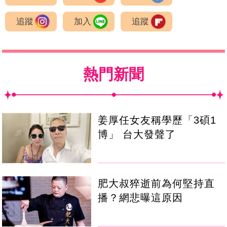
追蹤
加入
追蹤
熱門新聞
姜厚任女友稱學歷「3碩1
博」 台大發聲了
肥大叔猝逝前為何堅持直
播？網悲曝這原因