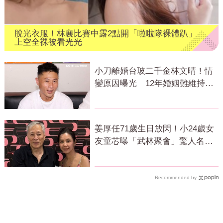
脫光衣服！林襄比賽中露2點開「啦啦隊裸體趴」
上空全裸被看光光
小刀離婚台玻二千金林文晴！情
變原因曝光 12年婚姻難維持已
分居半年
姜厚任71歲生日放閃！小24歲女
友童芯曝「武林聚會」驚人名單
笑翻全網
Recommended by