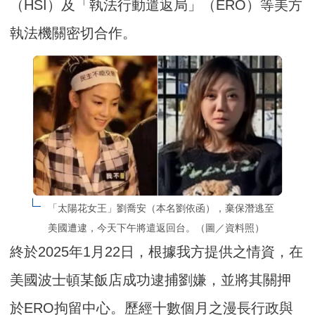
（HSI）及「執法行動遣返局」（ERO）等美方
執法機關密切合作。
「太陽花女王」劉喬安（本名劉依函），棄保潛逃至
美國遭逮，今天下午將遣返回台。（圖／資料照）
終於2025年1月22日，根據我方提供之情資，在
美國波士頓某飯店成功逮捕劉嫌，並將其關押
於ERO拘留中心。歷經十數個月之漫長行政與