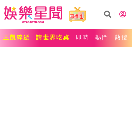
1
王凱猝逝
請世界吃桌
即時
熱門
熱搜