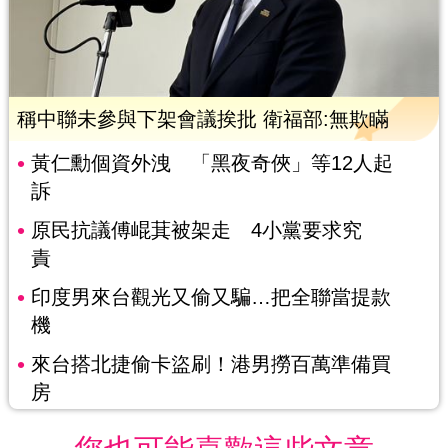
稱中聯未參與下架會議挨批 衛福部:無欺瞞
黃仁勳個資外洩 「黑夜奇俠」等12人起
訴
原民抗議傅崐萁被架走 4小黨要求究
責
印度男來台觀光又偷又騙…把全聯當提款
機
來台搭北捷偷卡盜刷！港男撈百萬準備買
房