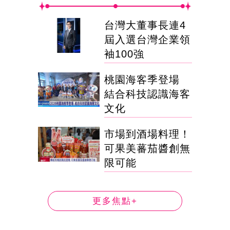
台灣大董事長連4
屆入選台灣企業領
袖100強
桃園海客季登場
結合科技認識海客
文化
市場到酒場料理！
可果美蕃茄醬創無
限可能
更多焦點+