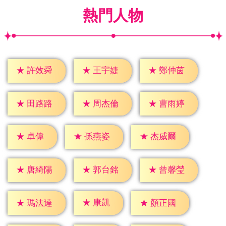
熱門人物
★
許效舜
★
王宇婕
★
鄭仲茵
★
田路路
★
周杰倫
★
曹雨婷
★
卓偉
★
孫燕姿
★
杰威爾
★
唐綺陽
★
郭台銘
★
曾馨瑩
★
康凱
★
瑪法達
★
顏正國