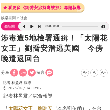
看更多《劉喬安涉持毒被抓》專題報導
娛樂星聞
社會
0:00
0:00
聽新聞
涉毒遭5地檢署通緝！「太陽花
女王」劉喬安潛逃美國 今傍
晚遣返回台
A-
A
A+
分享
留言
記者
林盈君
報導
2026/06/04 09:02
記者林盈君／綜合報導
「
太陽花女王
」
劉喬安
（本名劉依函），在台