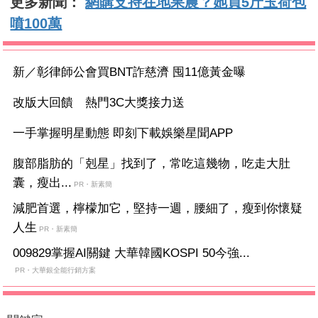
更多新聞：
網購支持在地果農？她買5斤玉荷包
噴100萬
新／彰律師公會買BNT詐慈濟 囤11億黃金曝
改版大回饋 熱門3C大獎接力送
一手掌握明星動態 即刻下載娛樂星聞APP
腹部脂肪的「剋星」找到了，常吃這幾物，吃走大肚
囊，瘦出...
PR・新素簡
減肥首選，檸檬加它，堅持一週，腰細了，瘦到你懷疑
人生
PR・新素簡
009829掌握AI關鍵 大華韓國KOSPI 50今強...
PR・大華銀全能行銷方案