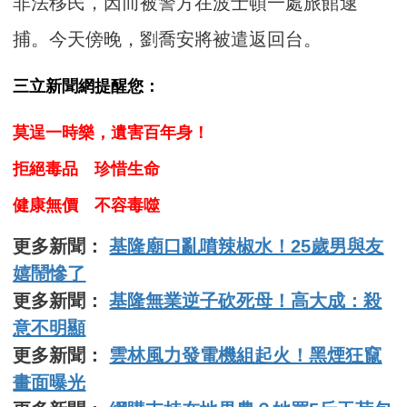
非法移民，因而被警方在波士頓一處旅館逮
捕。今天傍晚，劉喬安將被遣返回台。
三立新聞網提醒您：
莫逞一時樂，遺害百年身！
拒絕毒品 珍惜生命
健康無價 不容毒噬
更多新聞：
基隆廟口亂噴辣椒水！25歲男與友
嬉鬧慘了
更多新聞：
基隆無業逆子砍死母！高大成：殺
意不明顯
更多新聞：
雲林風力發電機組起火！黑煙狂竄
畫面曝光