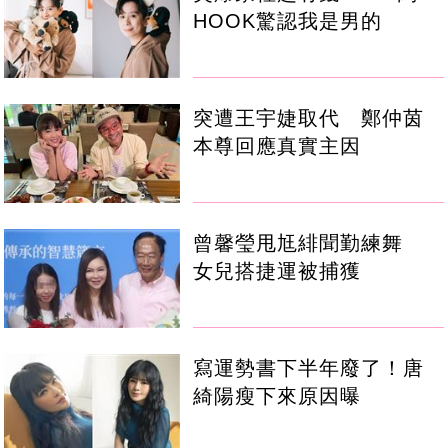
HOOK驚認我是男的
突遭王宇婕取代 鄭仲茵
本尊回應真實主因
曾馨瑩甩尪緋聞勤練舞
女兒搭捷運被捕獲
寫運勢書下半年廢了！唐
綺陽瘦下來原因曝