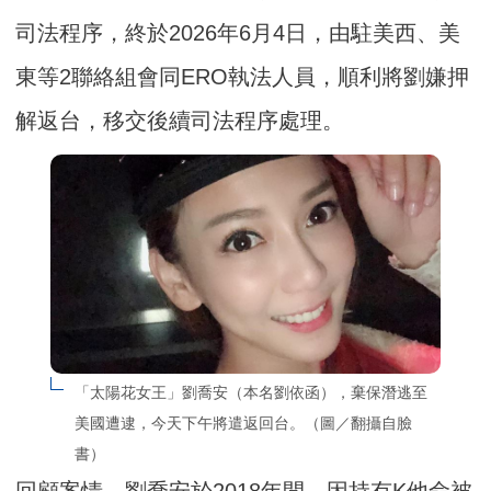
司法程序，終於2026年6月4日，由駐美西、美
東等2聯絡組會同ERO執法人員，順利將劉嫌押
解返台，移交後續司法程序處理。
「太陽花女王」劉喬安（本名劉依函），棄保潛逃至
美國遭逮，今天下午將遣返回台。（圖／翻攝自臉
書）