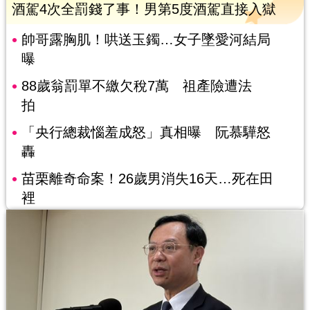
酒駕4次全罰錢了事！男第5度酒駕直接入獄
帥哥露胸肌！哄送玉鐲…女子墜愛河結局
曝
88歲翁罰單不繳欠稅7萬 祖產險遭法
拍
「央行總裁惱羞成怒」真相曝 阮慕驊怒
轟
苗栗離奇命案！26歲男消失16天…死在田
裡