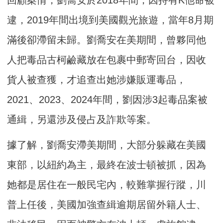
回顧案情，劉喬安於2018年間，因持有K他命被
逮，2019年間出境到美國觀光旅遊，當年8月期
滿後卻滯留未歸。劉喬安在美期間，曾夥同他
人把毒品古柯鹼藏放在包裹中郵寄回台，因收
貨人被查獲，才追查出她涉嫌販運毒品，
2021、2023、2024年間，劉因涉3起毒品案被
通緝，另還涉及侵占及詐欺等案。
據了解，劉喬安滯美期間，大部分躲藏在美國
東部，以紐約為主，最終在波士頓被抓，因為
她都是居住在一般民宅內，較難掌握行蹤，川
普上任後，美國加強查緝逾期居留外籍人士、