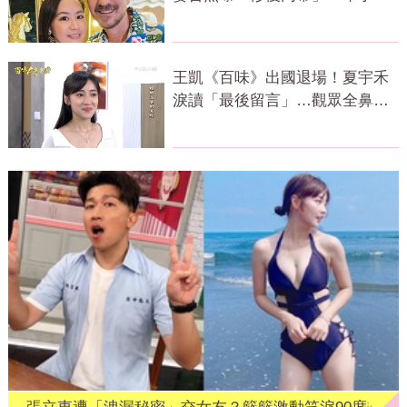
身體僵硬
王凱《百味》出國退場！夏宇禾
淚讀「最後留言」…觀眾全鼻
酸：不是演的