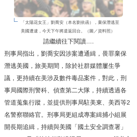
「太陽花女王」劉喬安（本名劉依函），棄保潛逃至
美國遭逮，今天下午將遣返回台。（圖／資料照）
請繼續往下閱讀….
刑事局指出，劉喬安因涉案遭通緝，畏罪棄保
潛逃美國，旅美期間，除於社群媒體屢生爭
議，更持續在美涉及數件毒品案件，對此，刑
事局國際刑警科、偵查第二大隊，持續透過各
管道蒐集行蹤，並提供刑事局駐美東、美西等2
名警察聯絡官。刑事局更組成專案緝捕小組展
開長期追緝，持續與美國「國土安全調查署」