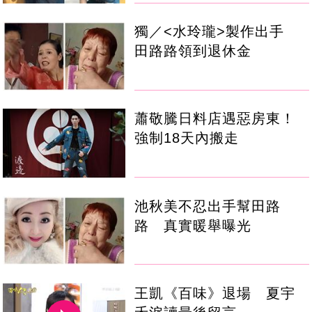
獨／<水玲瓏>製作出手
田路路領到退休金
蕭敬騰日料店遇惡房東！
強制18天內搬走
池秋美不忍出手幫田路
路 真實暖舉曝光
王凱《百味》退場 夏宇