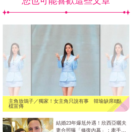
您也可能喜歡這些文章
主角放鴿子／獨家！女主角只說有事 韓瑜缺席8點
檔宣傳
結婚23年爆尪外遇！欣西亞曬夫
妻合照曝「修復內幕」：牽手卻