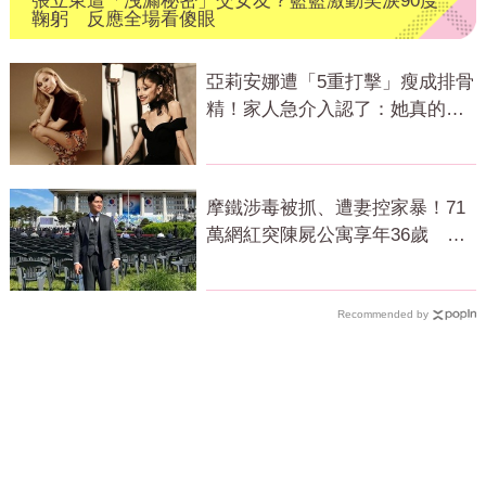
張立東遭「洩漏秘密」交女友？籃籃激動笑淚90度
鞠躬 反應全場看傻眼
亞莉安娜遭「5重打擊」瘦成排骨
精！家人急介入認了：她真的不
好
摩鐵涉毒被抓、遭妻控家暴！71
萬網紅突陳屍公寓享年36歲 警
方證實了
Recommended by