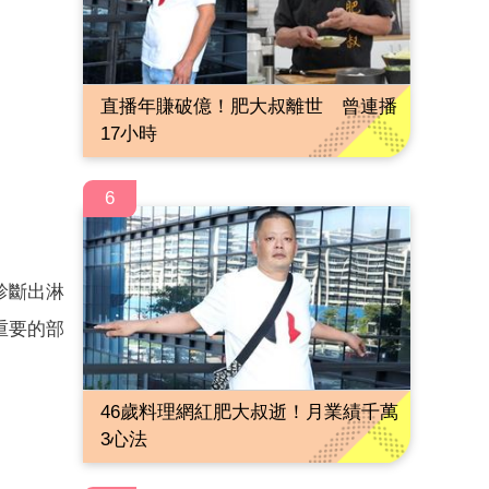
直播年賺破億！肥大叔離世 曾連播
17小時
6
診斷出淋
重要的部
46歲料理網紅肥大叔逝！月業績千萬
3心法