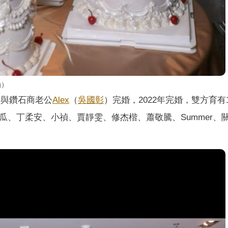
g）
9年與鑽石商老公
Alex
（
吳國彰
）完婚，2022年完婚，雙方育有
瓜、丁柔安、小禎、賈靜雯、修杰楷、蕭敬騰、Summer、
。