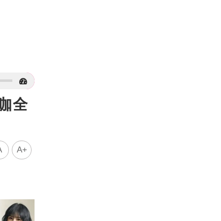
咖全
A
A+