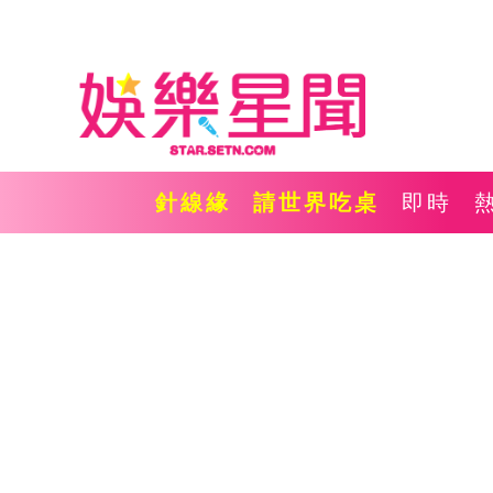
針線緣
請世界吃桌
即時