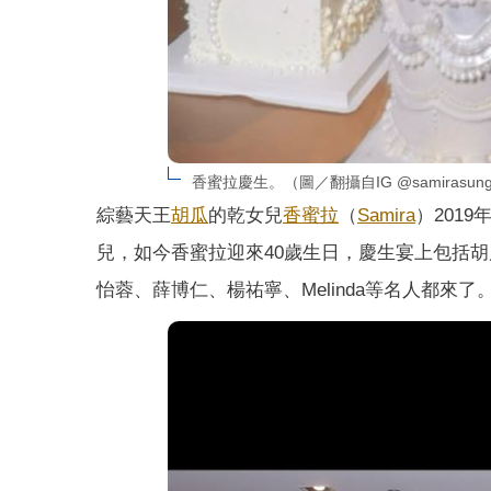
香蜜拉慶生。（圖／翻攝自IG @samirasun
綜藝天王
胡瓜
的乾女兒
香蜜拉
（
Samira
）201
兒，如今香蜜拉迎來40歲生日，慶生宴上包括胡
怡蓉、薛博仁、楊祐寧、Melinda等名人都來了