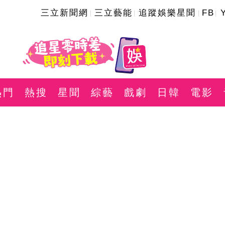
三立新聞網
三立藝能
追蹤娛樂星聞
FB
熱門
熱搜
星聞
綜藝
戲劇
日韓
電影