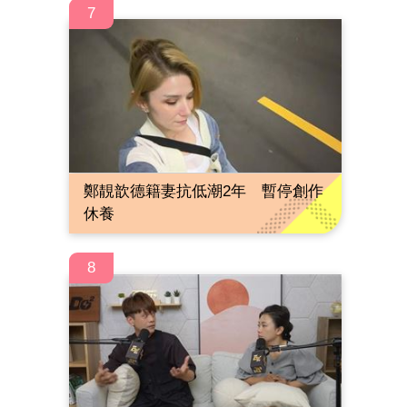
7
鄭靚歆德籍妻抗低潮2年 暫停創作
休養
8