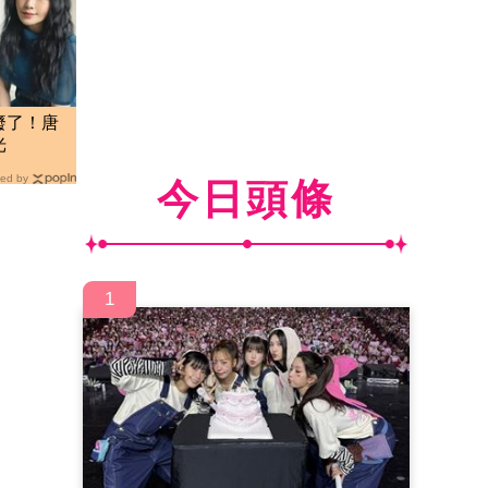
廢了！唐
光
ed by
今日頭條
1