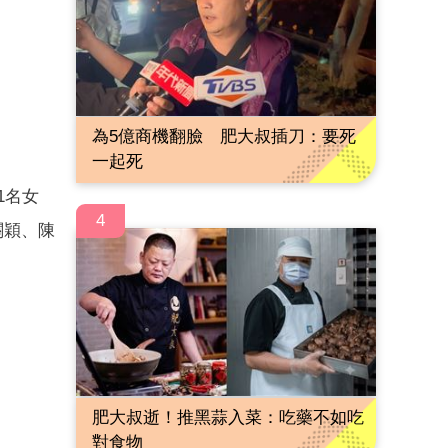
為5億商機翻臉 肥大叔插刀：要死
一起死
1名女
4
關穎、陳
肥大叔逝！推黑蒜入菜：吃藥不如吃
對食物