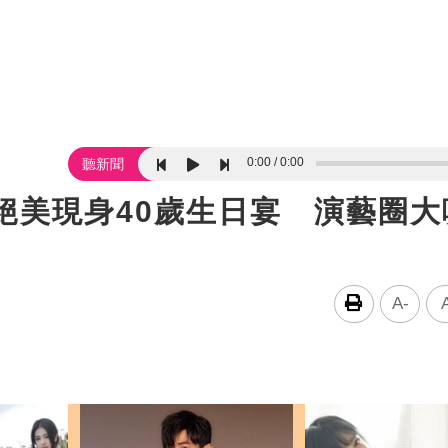
0:00
0:00
聽新聞
絕美現身40歲生日宴 演藝圈大
A-