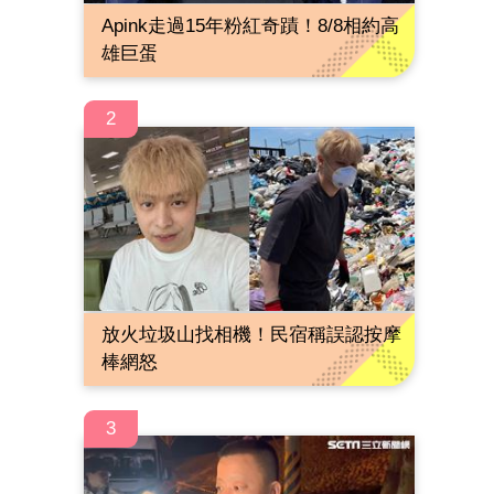
Apink走過15年粉紅奇蹟！8/8相約高
雄巨蛋
2
放火垃圾山找相機！民宿稱誤認按摩
棒網怒
3