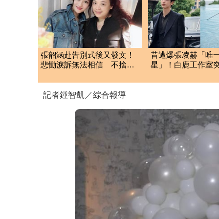
張韶涵赴告別式後又發文！
昔遭爆張凌赫「唯
悲慟淚訴無法相信 不捨摯
星」！白鹿工作室
友化妝師逝世
聲明 秒衝熱搜
記者鍾智凱／綜合報導