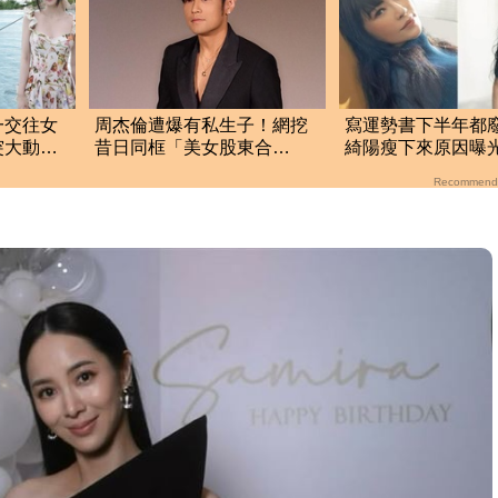
一交往女
周杰倫遭爆有私生子！網挖
寫運勢書下半年都
突大動作
昔日同框「美女股東合
綺陽瘦下來原因曝
照」 杰威爾發聲了
Recommend