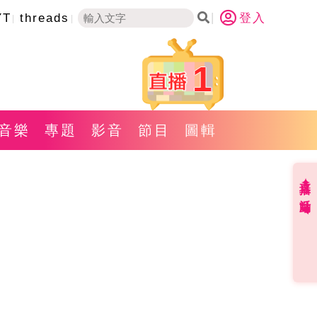
YT
threads
登入
1
音樂
專題
影音
節目
圖輯
直播✦活動