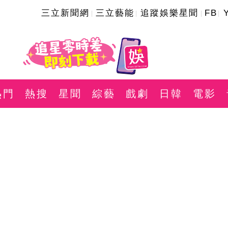
三立新聞網
三立藝能
追蹤娛樂星聞
FB
熱門
熱搜
星聞
綜藝
戲劇
日韓
電影