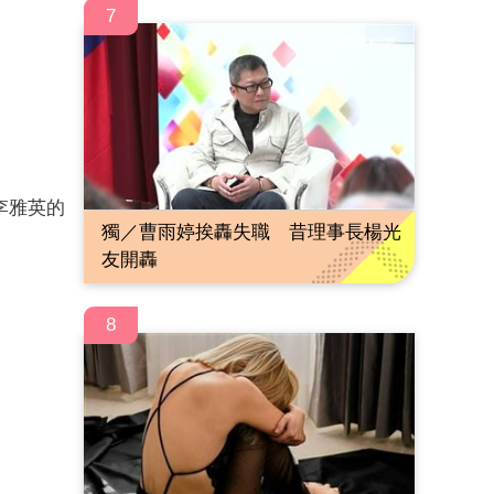
7
李雅英的
獨／曹雨婷挨轟失職 昔理事長楊光
友開轟
8