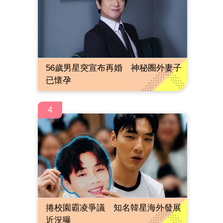
56歲男星突宣布再婚 神秘圈外妻子
已懷孕
4
捲校園霸凌爭議 知名韓星海外發展
近況曝