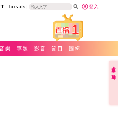
YT
threads
登入
1
音樂
專題
影音
節目
圖輯
直播✦活動