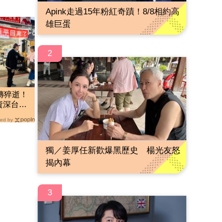
Apink走過15年粉紅奇蹟！8/8相約高
雄巨蛋
2
傳猝逝！
資深台語
光
ed by
獨／姜厚任新歡爆黑歷史 楊光友怒
揭內幕
3