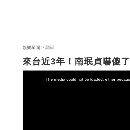
娛樂星聞
星聞
來台近3年！南珉貞嚇傻
This
is
a
The media could not be loaded, either because
modal
window.