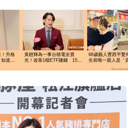
產！升格
黃鐙輝為一事台積電全賣
66歲藝人曹西平驚
：知道你
光！改靠1檔ETF賺錢 15年
生前唯一親人是「
後月領30萬
歌后」 2人關係曝
Recommend