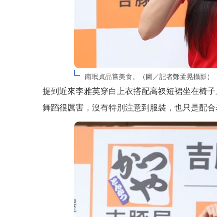
南珉貞品嘗美食。（圖／記者鄭孟晃攝影）
提到近來李雅英穿白上衣搭配高衩短裙坐在椅子
舞蹈很厲害，沒有特別注意到服裝，也只是配合