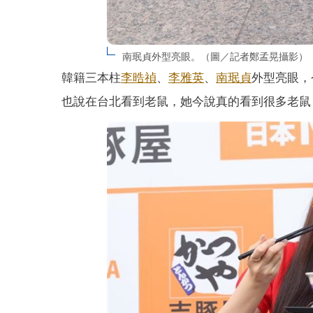
南珉貞外型亮眼。（圖／記者鄭孟晃攝影）
韓籍三本柱
李晧禎
、
李雅英
、
南珉貞
外型亮眼，
也說在台北看到老鼠，她今說真的看到很多老鼠