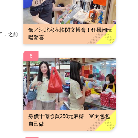
獨／河北彩花快閃文博會！狂掃潮玩
了，之前
曝驚喜
6
身價千億照買250元麻糬 富太包包
自己做