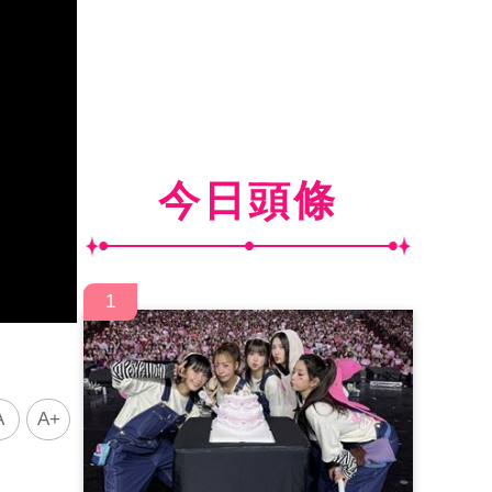
今日頭條
1
A
A+