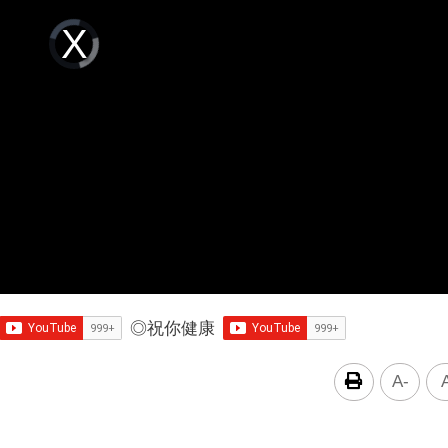
Video
Player
is
loading.
◎
祝你健康
A-