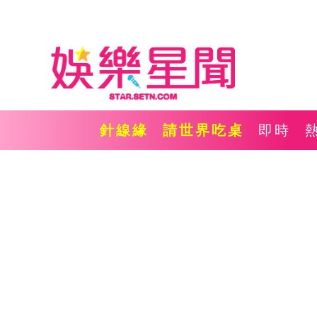
針線緣
請世界吃桌
即時