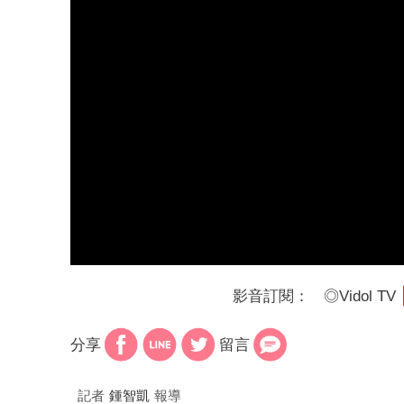
影音訂閱：
◎
Vidol TV
分享
留言
記者
鍾智凱
報導