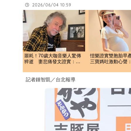
2026/06/04 10:59
噩耗！70歲大咖音樂人驚傳
愷樂證實雙胞胎早
猝逝 妻悲痛發文證實：他
三寶媽吐激動心聲
是我一生摯愛
們很努力
記者鍾智凱／台北報導