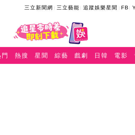
三立新聞網
三立藝能
追蹤娛樂星聞
FB
熱門
熱搜
星聞
綜藝
戲劇
日韓
電影