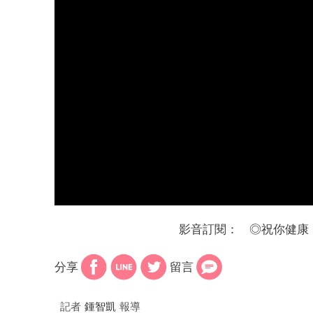
影音訂閱：
◎
祝你健康
分享
留言
記者
鍾智凱
報導