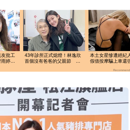
光友批工
43年診所正式熄燈！林逸欣
本土女星慘遭經紀
曹雨婷不
首個沒有爸爸的父親節 門
假借按摩騙上車還
口卻爆排隊潮
竟反嗆：又沒伸舌
Recommend