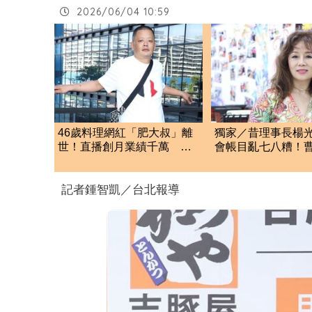
2026/06/04 10:59
46歲料理網紅「肥大叔」離
獨家／昔理事長楊
世！直播創月業績千萬 生
會帳目亂七八糟！
前揭3大成功心法
忍了 9字洩心聲
記者鍾智凱／台北報導