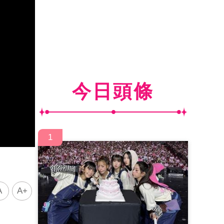
今日頭條
1
A
A+