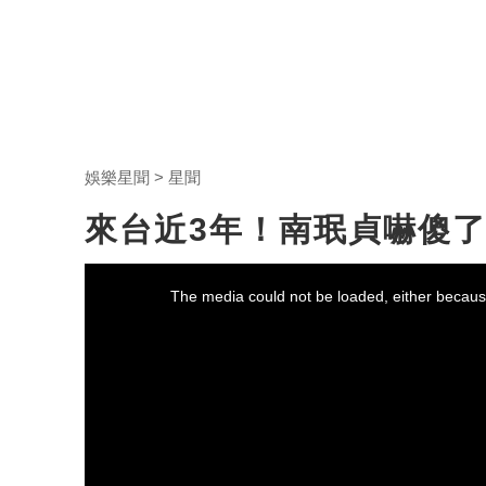
娛樂星聞
星聞
來台近3年！南珉貞嚇傻
This
is
a
The media could not be loaded, either because
modal
window.