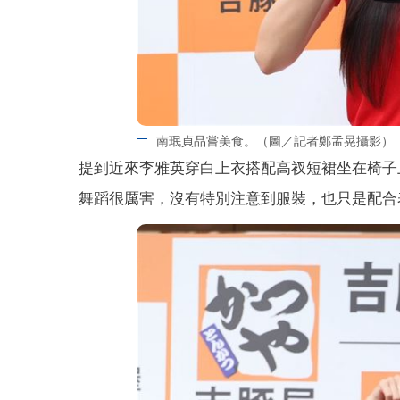
南珉貞品嘗美食。（圖／記者鄭孟晃攝影）
提到近來李雅英穿白上衣搭配高衩短裙坐在椅子
舞蹈很厲害，沒有特別注意到服裝，也只是配合