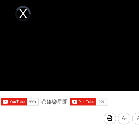
Video
Player
is
loading.
◎
娛樂星聞
A-