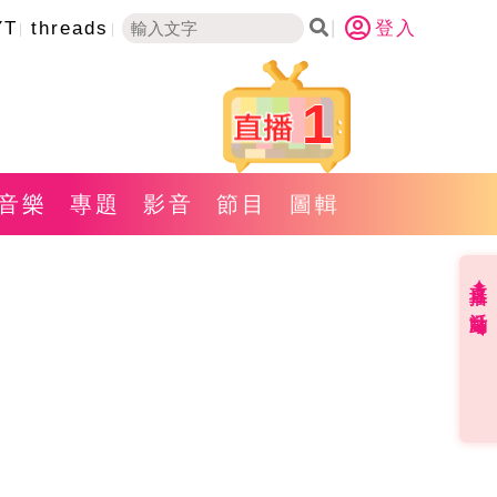
YT
threads
登入
1
音樂
專題
影音
節目
圖輯
直播✦活動