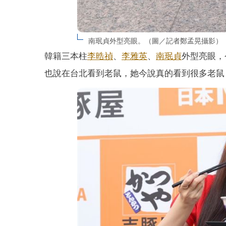
南珉貞外型亮眼。（圖／記者鄭孟晃攝影）
韓籍三本柱
李晧禎
、
李雅英
、
南珉貞
外型亮眼，
也說在台北看到老鼠，她今說真的看到很多老鼠