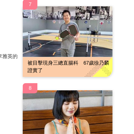
7
李雅英的
被目擊現身三總直腸科 67歲徐乃麟
證實了
8