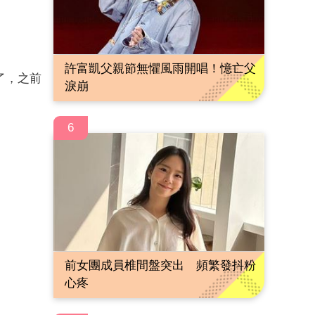
許富凱父親節無懼風雨開唱！憶亡父
了，之前
淚崩
6
前女團成員椎間盤突出 頻繁發抖粉
心疼