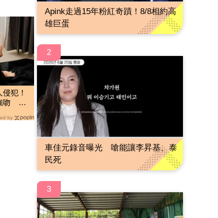
Apink走過15年粉紅奇蹟！8/8相約高
雄巨蛋
2
人侵犯！
強吻 他
頭
ed by
車佳元錄音曝光 嗆能讓李昇基、泰
民死
3