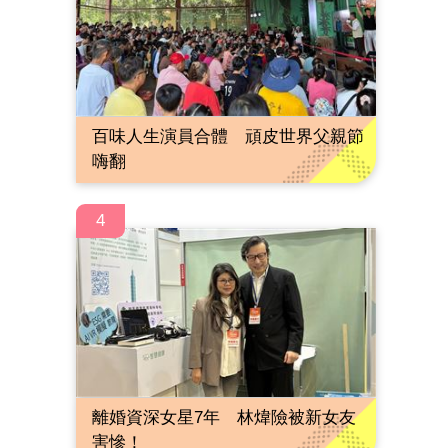
百味人生演員合體 頑皮世界父親節
嗨翻
4
離婚資深女星7年 林煒險被新女友
害慘！