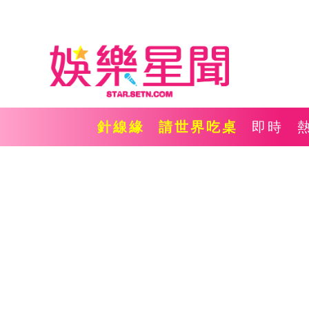
針線緣
請世界吃桌
即時