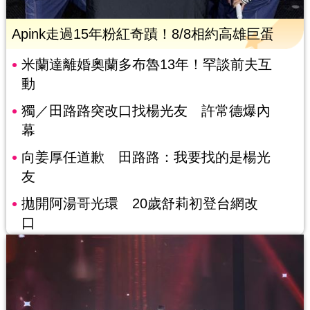
Apink走過15年粉紅奇蹟！8/8相約高雄巨蛋
米蘭達離婚奧蘭多布魯13年！罕談前夫互
動
獨／田路路突改口找楊光友 許常德爆內
幕
向姜厚任道歉 田路路：我要找的是楊光
友
拋開阿湯哥光環 20歲舒莉初登台網改
口