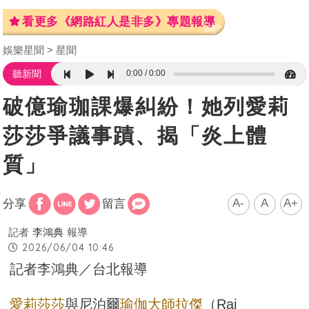
看更多《網路紅人是非多》專題報導
娛樂星聞
星聞
0:00
0:00
聽新聞
破億瑜珈課爆糾紛！她列愛莉
莎莎爭議事蹟、揭「炎上體
質」
A-
A
A+
分享
留言
記者
李鴻典
報導
2026/06/04 10:46
記者李鴻典／台北報導
愛莉莎莎
與尼泊爾
瑜伽大師
拉傑
（Raj