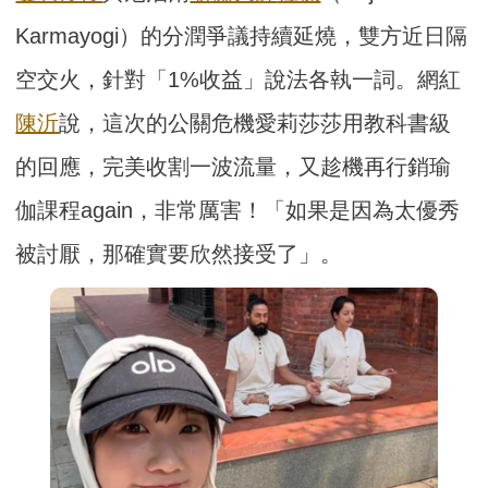
Karmayogi）的分潤爭議持續延燒，雙方近日隔
空交火，針對「1%收益」說法各執一詞。網紅
陳沂
說，這次的公關危機愛莉莎莎用教科書級
的回應，完美收割一波流量，又趁機再行銷瑜
伽課程again，非常厲害！「如果是因為太優秀
被討厭，那確實要欣然接受了」。