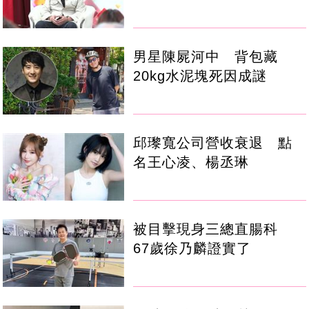
男星陳屍河中 背包藏
20kg水泥塊死因成謎
邱瓈寬公司營收衰退 點
名王心凌、楊丞琳
被目擊現身三總直腸科
67歲徐乃麟證實了