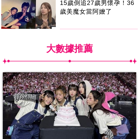
15歲倒追27歲男懷孕！36
歲美魔女當阿嬤了
大數據推薦