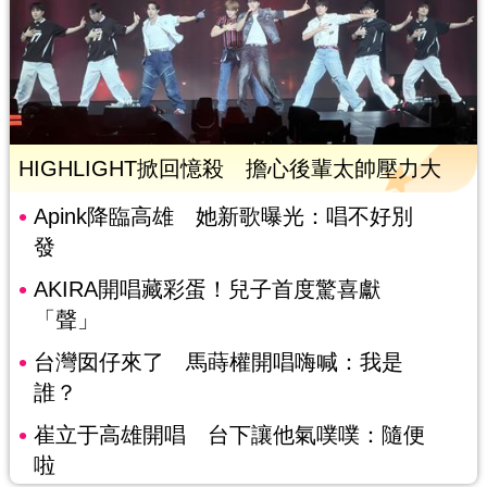
HIGHLIGHT掀回憶殺 擔心後輩太帥壓力大
Apink降臨高雄 她新歌曝光：唱不好別
發
AKIRA開唱藏彩蛋！兒子首度驚喜獻
「聲」
台灣囡仔來了 馬蒔權開唱嗨喊：我是
誰？
崔立于高雄開唱 台下讓他氣噗噗：隨便
啦