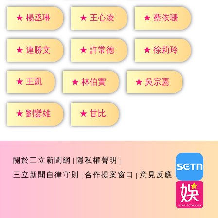
★
楊丞琳
★
王心凌
★
蔡依珊
★
連勝文
★
許常德
★
徐莉玲
★
王凱
★
林伯實
★
吳宗憲
★
甘比
★
劉鑾雄
關於三立新聞網
隱私權聲明
三立新聞自律守則
合作提案窗口
意見反應