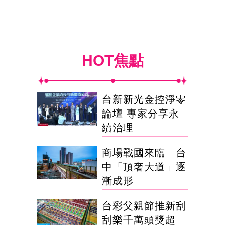
HOT焦點
台新新光金控淨零
論壇 專家分享永
續治理
商場戰國來臨 台
中「頂奢大道」逐
漸成形
台彩父親節推新刮
刮樂千萬頭獎超