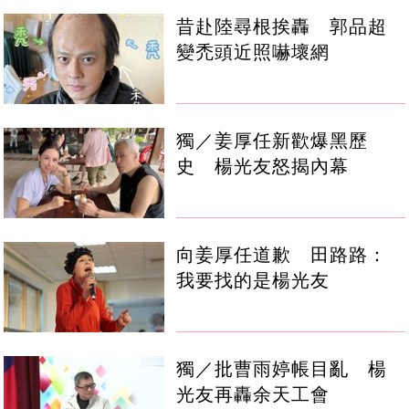
昔赴陸尋根挨轟 郭品超
變禿頭近照嚇壞網
獨／姜厚任新歡爆黑歷
史 楊光友怒揭內幕
向姜厚任道歉 田路路：
我要找的是楊光友
獨／批曹雨婷帳目亂 楊
光友再轟余天工會