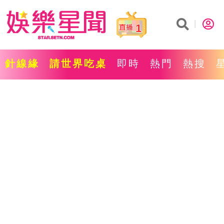
1
針線緣
請世界吃桌
即時
熱門
熱搜