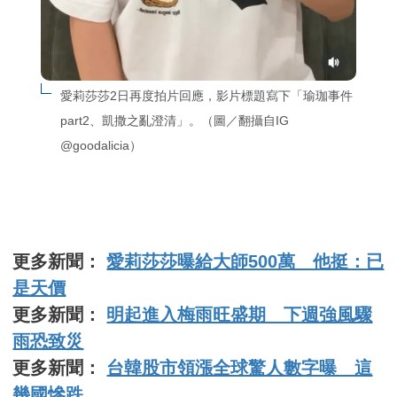
愛莉莎莎2日再度拍片回應，影片標題寫下「瑜珈事件
part2、凱撒之亂澄清」。（圖／翻攝自IG 
@goodalicia）
更多新聞：
愛莉莎莎曝給大師500萬 他挺：已
是天價
更多新聞：
明起進入梅雨旺盛期 下週強風驟
雨恐致災
更多新聞：
台韓股市領漲全球驚人數字曝 這
幾國慘跌