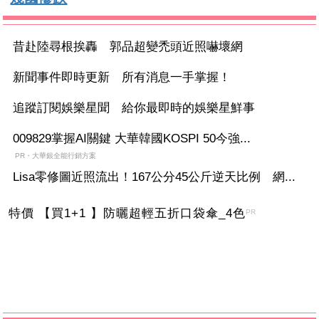
昔赴陸尋根挨轟 郭品超變禿頭近照嚇壞網
新聞事件即時更新 所有消息一手掌握！
追蹤訂閱娛樂星聞 給你最即時的娛樂星鮮事
009829掌握AI關鍵 大華韓國KOSPI 50今強...
PR・大華銀全能行銷方案
Lisa零修圖近照流出！167公分45公斤逆天比例 網...
特價 【買1+1 】防曬超輕五折口袋傘_4色
PR