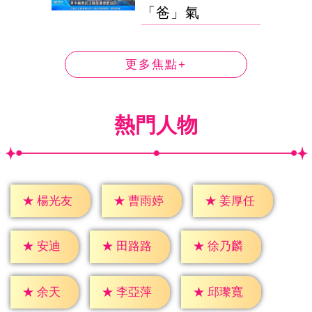
「爸」氣
更多焦點+
熱門人物
★
楊光友
★
曹雨婷
★
姜厚任
★
安迪
★
田路路
★
徐乃麟
★
余天
★
李亞萍
★
邱瓈寬