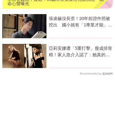
命心聲曝光
張凌赫沒長歪！20年前證件照被
挖出 國小就有「1專業才能」震
撼網
亞莉安娜遭「5重打擊」瘦成排骨
精！家人急介入認了：她真的不
好
Recommended by