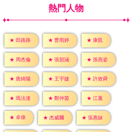
熱門人物
★
康凱
★
田路路
★
曹雨婷
★
周杰倫
★
張韶涵
★
孫燕姿
★
唐綺陽
★
王宇婕
★
許效舜
★
江蕙
★
瑪法達
★
鄭仲茵
★
卓偉
★
杰威爾
★
張惠妹