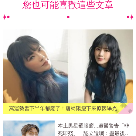
您也可能喜歡這些文章
寫運勢書下半年都廢了！唐綺陽瘦下來原因曝光
本土男星罹腦瘤...遭醫警告「非
死即殘」 認立遺囑：盡最後心