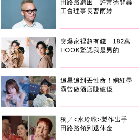
田路路窮困 許常德開轟
工會理事長曹雨婷
突爆家裡超有錢 182萬
HOOK驚認我是男的
追星追到丟性命！網紅學
霸曾做酒店賺破億
獨／<水玲瓏>製作出手
田路路領到退休金