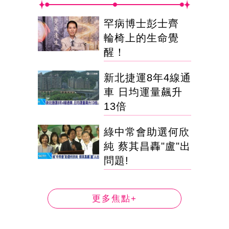
罕病博士彭士齊
輪椅上的生命覺
醒！
新北捷運8年4線通
車 日均運量飆升
13倍
綠中常會助選何欣
純 蔡其昌轟"盧"出
問題!
更多焦點+