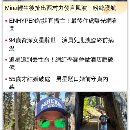
Mina輕生後扯出西村力發言風波 粉絲護航
ENHYPEN站姐直播亡！最後住處曝光網看
哭
94歲資深女星辭世 演員兒悲洩臨終前病
況
追星追到丟性命！網紅學霸曾做酒店賺破
億
55歲才結婚破處 男星鬆口婚前守貞內
幕