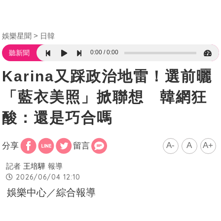
娛樂星聞
日韓
0:00
0:00
聽新聞
Karina又踩政治地雷！選前曬
「藍衣美照」掀聯想 韓網狂
酸：還是巧合嗎
A-
A
A+
分享
留言
記者
王培驊
報導
2026/06/04 12:10
娛樂中心／綜合報導