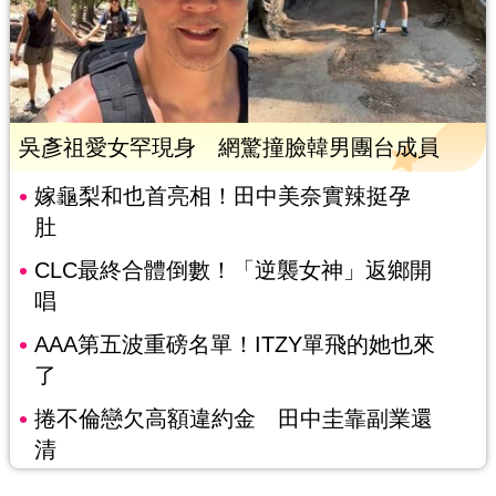
吳彥祖愛女罕現身 網驚撞臉韓男團台成員
嫁龜梨和也首亮相！田中美奈實辣挺孕
肚
CLC最終合體倒數！「逆襲女神」返鄉開
唱
AAA第五波重磅名單！ITZY單飛的她也來
了
捲不倫戀欠高額違約金 田中圭靠副業還
清