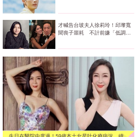
力
才喊告台玻夫人徐莉玲！邱瓈寬
聞喪子噩耗 不計前嫌「低調送
暖遺孀」
生日在醫院中度過！59歲本土女星吐化療病況 續