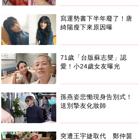
寫運勢書下半年廢了！唐
綺陽瘦下來原因曝
71歲「台版蘇志燮」認
愛！小24歲女友曝光
孫燕姿悲慟現身告別式！
送別摯友化妝師
突遭王宇婕取代 鄭仲茵