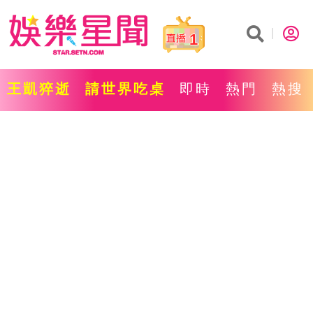
1
王凱猝逝
請世界吃桌
即時
熱門
熱搜