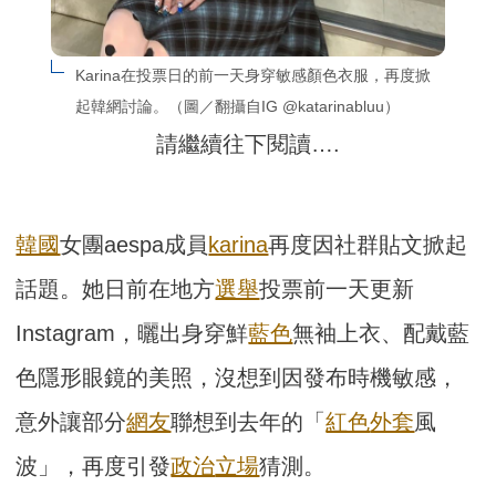
Karina在投票日的前一天身穿敏感顏色衣服，再度掀
起韓網討論。（圖／翻攝自IG @katarinabluu）
請繼續往下閱讀….
韓國
女團aespa成員
karina
再度因社群貼文掀起
話題。她日前在地方
選舉
投票前一天更新
Instagram，曬出身穿鮮
藍色
無袖上衣、配戴藍
色隱形眼鏡的美照，沒想到因發布時機敏感，
意外讓部分
網友
聯想到去年的「
紅色
外套
風
波」，再度引發
政治
立場
猜測。