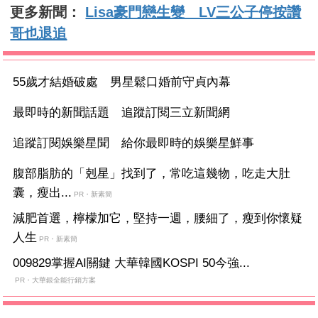
更多新聞：
Lisa豪門戀生變 LV三公子停按讚
哥也退追
55歲才結婚破處 男星鬆口婚前守貞內幕
最即時的新聞話題 追蹤訂閱三立新聞網
追蹤訂閱娛樂星聞 給你最即時的娛樂星鮮事
腹部脂肪的「剋星」找到了，常吃這幾物，吃走大肚
囊，瘦出...
PR・新素簡
減肥首選，檸檬加它，堅持一週，腰細了，瘦到你懷疑
人生
PR・新素簡
009829掌握AI關鍵 大華韓國KOSPI 50今強...
PR・大華銀全能行銷方案