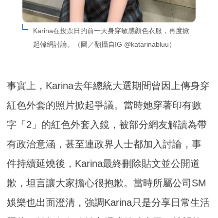
Karina在投票日的前一天身穿敏感顏色衣服，再度掀
起韓網討論。（圖／翻攝自IG @katarinabluu）
事實上，Karina去年總統大選期間曾因上傳身穿
紅色外套的照片掀起爭議。當時她穿著印有數
字「2」的紅色外套入鏡，被部分網友解讀為帶
有政治意涵，甚至連政界人士都加入討論，事
件持續延燒後，Karina最終刪除貼文並公開道
歉，坦言讓大家擔心很抱歉。當時所屬公司SM
娛樂也出面澄清，強調Karina只是分享日常生活