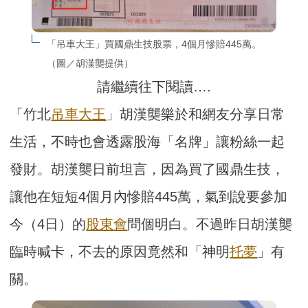
「吊車大王」買國鼎生技股票，4個月慘賠445萬。
（圖／胡漢龑提供）
請繼續往下閱讀….
「竹北
吊車大王
」胡漢龑樂於和網友分享日常
生活，不時也會透露股海「名牌」讓粉絲一起
發財。胡漢龑日前坦言，因為買了國鼎生技，
讓他在短短4個月內慘賠445萬，氣到說要參加
今（4日）的
股東會
問個明白。不過昨日胡漢龑
臨時喊卡，不去的原因竟然和「神明
托夢
」有
關。