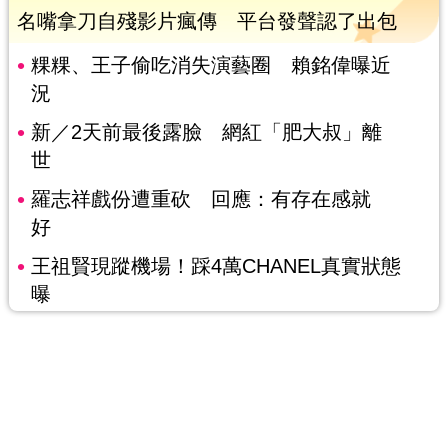
名嘴拿刀自殘影片瘋傳 平台發聲認了出包
粿粿、王子偷吃消失演藝圈 賴銘偉曝近
況
新／2天前最後露臉 網紅「肥大叔」離
世
羅志祥戲份遭重砍 回應：有存在感就
好
王祖賢現蹤機場！踩4萬CHANEL真實狀態
曝