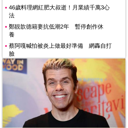
46歲料理網紅肥大叔逝！月業績千萬3心
法
鄭靚歆德籍妻抗低潮2年 暫停創作休
養
蔡阿嘎喊怕被炎上做最好準備 網轟自打
臉