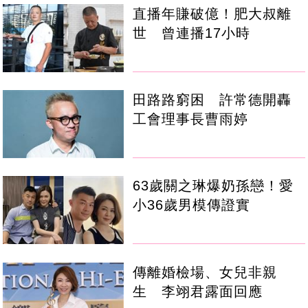
直播年賺破億！肥大叔離
世 曾連播17小時
田路路窮困 許常德開轟
工會理事長曹雨婷
63歲關之琳爆奶孫戀！愛
小36歲男模傳證實
傳離婚檢場、女兒非親
生 李翊君露面回應