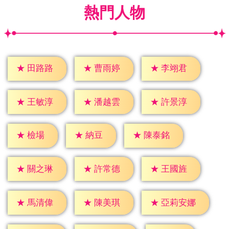
熱門人物
★
田路路
★
曹雨婷
★
李翊君
★
王敏淳
★
潘越雲
★
許景淳
★
檢場
★
納豆
★
陳泰銘
★
關之琳
★
許常德
★
王國旌
★
馬清偉
★
陳美琪
★
亞莉安娜