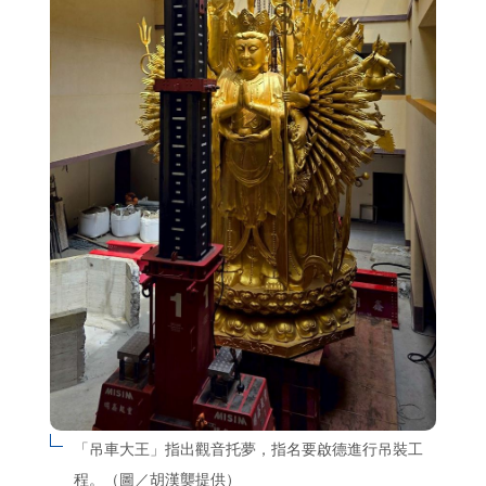
「吊車大王」指出觀音托夢，指名要啟德進行吊裝工
程。（圖／胡漢龑提供）