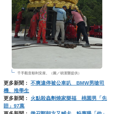
千手觀音順利安座。（圖／胡漢龑提供）
更多新聞：
不爽違停被公車叭 BMW男嗆司
機、推學生
更多新聞：
火點殺蟲劑燒家樂福 桃園男「先
賠」97萬
更多新聞：
徵召鄭朝方又喊卡 粉專曝「他」