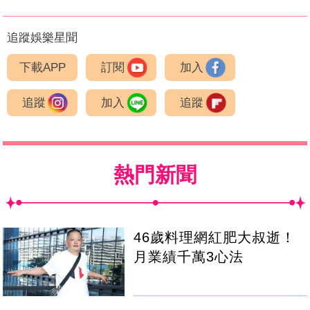
追蹤娛樂星聞
下載APP
訂閱
加入
追蹤
加入
追蹤
熱門新聞
46歲料理網紅肥大叔逝！
月業績千萬3心法