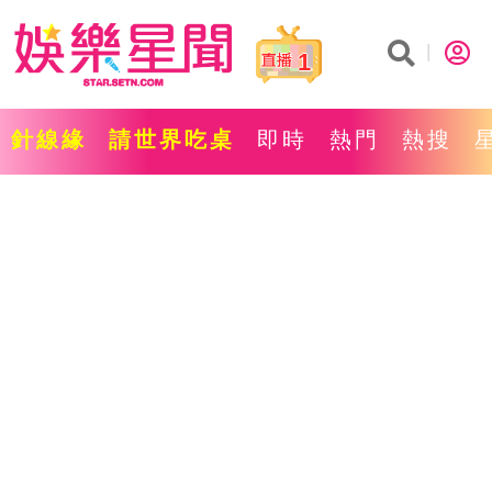
1
針線緣
請世界吃桌
即時
熱門
熱搜