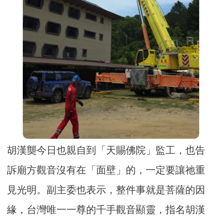
胡漢龑今日也親自到「天賜佛院」監工，也告
訴廟方觀音沒有在「面壁」的，一定要讓祂重
見光明。副主委也表示，整件事就是菩薩的因
緣，台灣唯一一尊的千手觀音顯靈，指名胡漢