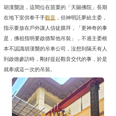
胡漢龑說，這間位在苗栗的「天賜佛院」長期
在地下室供奉千手
觀音
，但神明託夢給主委，
指示要放在戶外讓人信徒膜拜，「更神奇的事
是，佛祖指明要啟德幫他吊裝」，不過主委根
本不認識胡漢龑的吊車公司，沒想到隔天有人
到啟德參訪時，剛好提起觀音交代的事，於是
就牽成這一次的吊裝。