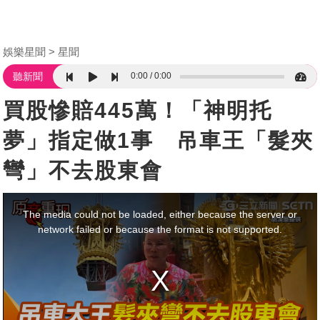
娛樂星聞
星聞
0:00
0:00
聽新聞
買股慘賠445萬！「神明托
夢」指定做1事 吊車王「髮夾
彎」不去股東會
This
is
a
The media could not be loaded, either because the server or
modal
window.
network failed or because the format is not supported.