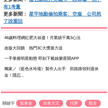
有1考量
更多新聞：
星宇地勤偷拍乘客、空服 公司怒
了說重話
46歲料理網紅肥大叔逝！月業績千萬3心法
改版大回饋 熱門3C大獎接力送
一手掌握明星動態 即刻下載娛樂星聞APP
獨家／《藍色水玲瓏》製作人出手 田路路領到退休
金！隱忍...
關鍵字
股東會
吊車大王
托夢
觀音