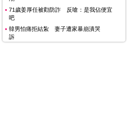
71歲姜厚任被勸防詐 反嗆：是我佔便宜
吧
韓男怕痛拒結紮 妻子遭家暴崩潰哭
訴