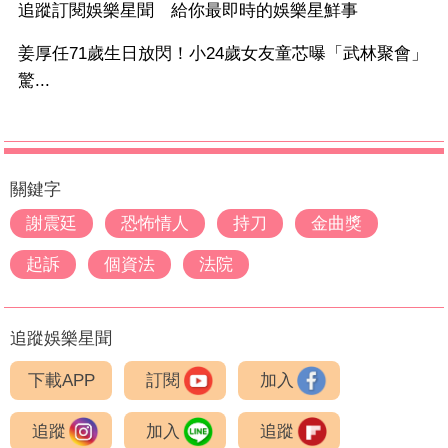
追蹤訂閱娛樂星聞 給你最即時的娛樂星鮮事
姜厚任71歲生日放閃！小24歲女友童芯曝「武林聚會」
驚...
關鍵字
謝震廷
恐怖情人
持刀
金曲獎
起訴
個資法
法院
追蹤娛樂星聞
下載APP
訂閱
加入
追蹤
加入
追蹤