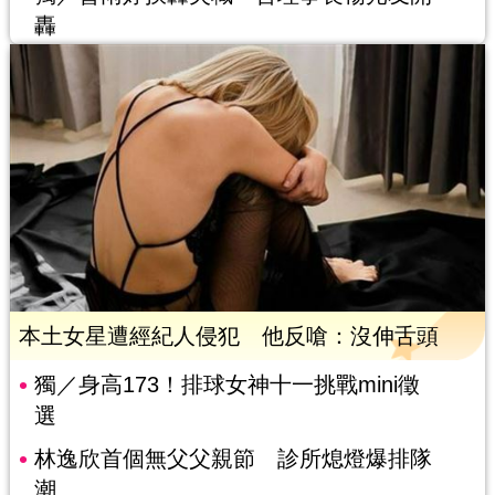
轟
本土女星遭經紀人侵犯 他反嗆：沒伸舌頭
獨／身高173！排球女神十一挑戰mini徵
選
林逸欣首個無父父親節 診所熄燈爆排隊
潮