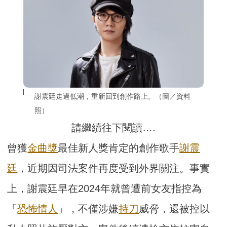
謝震廷走過低潮，重新回到創作路上。（圖／資料
照）
請繼續往下閱讀….
曾獲
金曲獎
最佳新人獎肯定的創作歌手
謝震
廷
，近期因司法案件再度受到外界關注。事實
上，謝震廷早在2024年就曾遭前女友指控為
「
恐怖情人
」，不僅涉嫌
持刀
威脅，還被控以