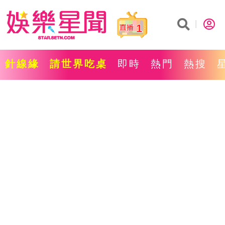
1
針線緣
請世界吃桌
即時
熱門
熱搜