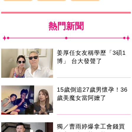
熱門新聞
姜厚任女友稱學歷「3碩1
博」 台大發聲了
15歲倒追27歲男懷孕！36
歲美魔女當阿嬤了
獨／曹雨婷爆拿工會錢買