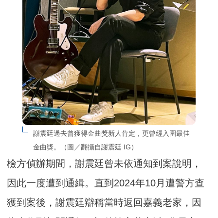
謝震廷過去曾獲得金曲獎新人肯定，更曾經入圍最佳
金曲獎。（圖／翻攝自謝震廷 IG）
檢方偵辦期間，謝震廷曾未依通知到案說明，
因此一度遭到通緝。直到2024年10月遭警方查
獲到案後，謝震廷辯稱當時返回嘉義老家，因