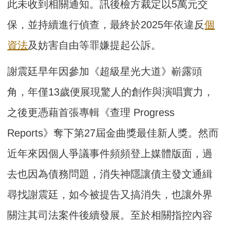
此未收到相關通知。訊後檢方裁定以5萬元交
保，並持續進行偵查，最終於2025年依違反
個
資法
及妨害自由等罪嫌提起公訴。
謝震廷早年因參加《超級星光大道》嶄露頭
角，年僅13歲便展現驚人的創作與演唱實力，
之後更憑藉首張專輯《查理 Progress
Reports》奪下第27屆金曲獎最佳新人獎。然而
近年來因個人爭議事件頻頻登上媒體版面，過
去也因為債務問題，消失神隱讓債主發文通緝
尋找謝震廷，如今被提告又搞消失，也讓外界
關注其司法案件後續發展。至於相關指控內容