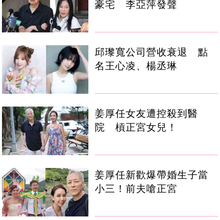
豪宅 李亞萍發聲
邱瓈寬公司營收衰退 點
名王心凌、楊丞琳
姜厚任女友遭控殺到醫
院 槓正宮女兒！
姜厚任新歡爆帶婚生子當
小三！前夫嗆正宮