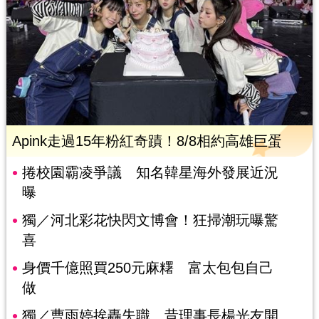
Apink走過15年粉紅奇蹟！8/8相約高雄巨蛋
捲校園霸凌爭議 知名韓星海外發展近況
曝
獨／河北彩花快閃文博會！狂掃潮玩曝驚
喜
身價千億照買250元麻糬 富太包包自己
做
獨／曹雨婷挨轟失職 昔理事長楊光友開