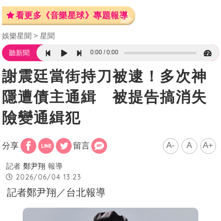
看更多《音樂星球》專題報導
娛樂星聞
星聞
0:00
0:00
聽新聞
謝震廷當街持刀被逮！多次神
隱遭債主通緝 被提告搞消失
險變通緝犯
A-
A
A+
分享
留言
記者
鄭尹翔
報導
2026/06/04 13:23
記者鄭尹翔／台北報導