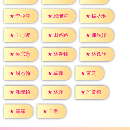
★
李亞萍
★
邱瓈寬
★
楊丞琳
★
王心凌
★
田路路
★
陳品妤
★
吳宗憲
★
林春銘
★
林逸欣
★
卓偉
★
宣云
★
周杰倫
★
林襄
★
潘瑋柏
★
許常德
★
霖霖
★
王凱