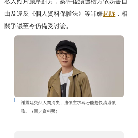
私人照片施壓對方，案件後續遭檢方依妨害自
由及違反《個人資料保護法》等罪嫌
起訴
，相
關爭議至今仍備受討論。
謝震廷突然人間消失，遭債主求尋盼能趕快清還債
務。（圖／資料照）