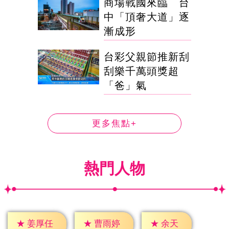
商場戰國來臨 台
中「頂奢大道」逐
漸成形
台彩父親節推新刮
刮樂千萬頭獎超
「爸」氣
更多焦點+
熱門人物
★
余天
★
姜厚任
★
曹雨婷