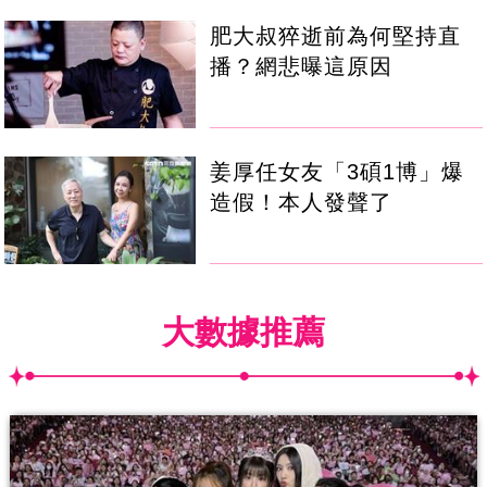
肥大叔猝逝前為何堅持直
播？網悲曝這原因
姜厚任女友「3碩1博」爆
造假！本人發聲了
大數據推薦