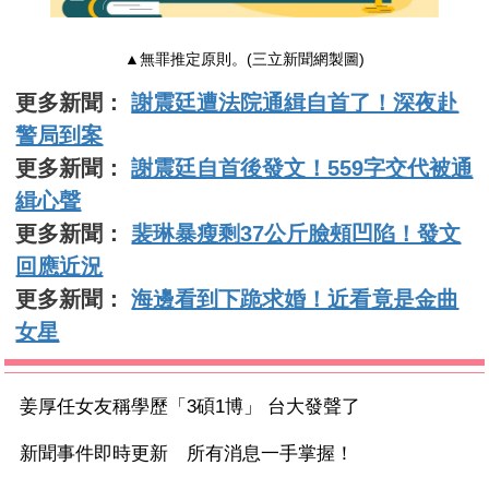
▲無罪推定原則。(三立新聞網製圖)
更多新聞：
謝震廷遭法院通緝自首了！深夜赴
警局到案
更多新聞：
謝震廷自首後發文！559字交代被通
緝心聲
更多新聞：
裴琳暴瘦剩37公斤臉頰凹陷！發文
回應近況
更多新聞：
海邊看到下跪求婚！近看竟是金曲
女星
姜厚任女友稱學歷「3碩1博」 台大發聲了
新聞事件即時更新 所有消息一手掌握！