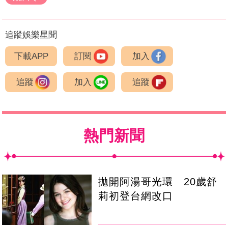
追蹤娛樂星聞
下載APP
訂閱
加入
追蹤
加入
追蹤
熱門新聞
拋開阿湯哥光環 20歲舒
莉初登台網改口