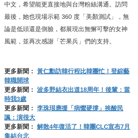
中文，希望能更直接地與台灣粉絲溝通。訪問
最後，她也現場示範 360 度「美顏測試」，無
論是低頭還是側臉，都展現出無懈可擊的女神
風範，並再次感謝「芒果兵」們的支持。
更多新聞：
黃仁勳訪韓行程比韓團忙！登綜藝
韓職開球
更多新聞：
波多野結衣出道18周年！後輩：當
時我3歲
更多新聞：
李珠珢應援「病懨硬撐」挨酸民
諷：演很大
更多新聞：
解散4年復活了！韓團CLC宣布7月
集結台北