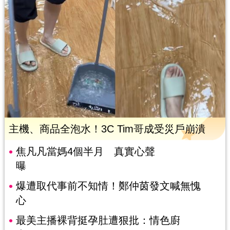
主機、商品全泡水！3C Tim哥成受災戶崩潰
焦凡凡當媽4個半月 真實心聲
曝
爆遭取代事前不知情！鄭仲茵發文喊無愧
心
最美主播裸背挺孕肚遭狠批：情色廚