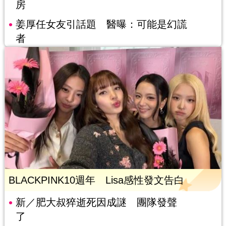
房
姜厚任女友引話題 醫曝：可能是幻謊
者
BLACKPINK10週年 Lisa感性發文告白
新／肥大叔猝逝死因成謎 團隊發聲
了