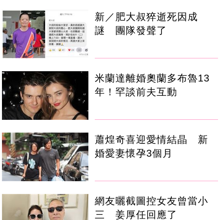
新／肥大叔猝逝死因成
謎 團隊發聲了
米蘭達離婚奧蘭多布魯13
年！罕談前夫互動
蕭煌奇喜迎愛情結晶 新
婚愛妻懷孕3個月
網友曬截圖控女友曾當小
三 姜厚任回應了