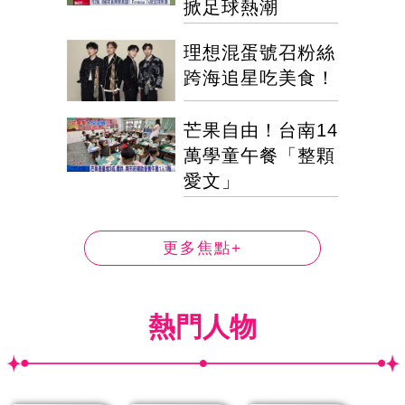
掀足球熱潮
理想混蛋號召粉絲
跨海追星吃美食！
芒果自由！台南14
萬學童午餐「整顆
愛文」
更多焦點+
熱門人物