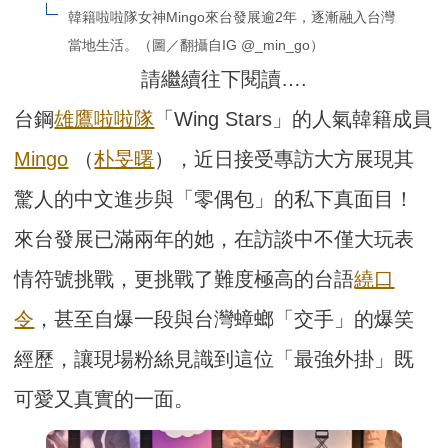
韓籍啦啦隊女神Mingo來台發展逾2年，逐漸融入台灣
當地生活。（圖／翻攝自IG @_min_go）
請繼續往下閱讀….
台鋼
雄鷹啦啦隊
「Wing Stars」的人氣韓籍成員
Mingo
（
朴旻曙
），近日接受專訪大方展現其
驚人的中文進步與「零偶包」的私下真面目！
來台發展已滿兩年的她，在訪談中不僅大玩表
情符號挑戰，更挑戰了難度極高的台語
繞口
令
，甚至自爆一段與台灣蟑螂「交手」的爆笑
經歷，讓現場粉絲見識到這位「最強外掛」既
可愛又真實的一面。