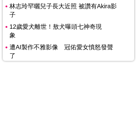
林志玲罕曬兒子長大近照 被讚有Akira影
子
12歲愛犬離世！敖犬曝頭七神奇現
象
遭AI製作不雅影像 冠佑愛女憤怒發聲
了