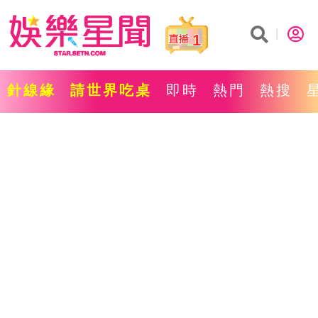
1
針線緣
請世界吃桌
即時
熱門
熱搜