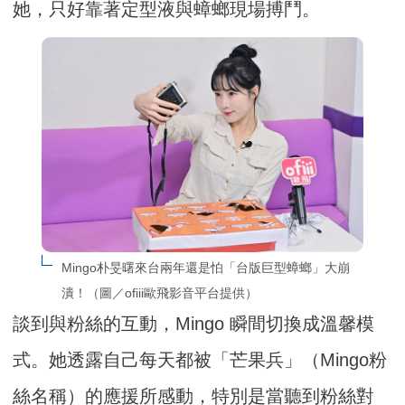
她，只好靠著定型液與蟑螂現場搏鬥。
Mingo朴旻曙來台兩年還是怕「台版巨型蟑螂」大崩
潰！（圖／ofiii歐飛影音平台提供）
談到與粉絲的互動，Mingo 瞬間切換成溫馨模
式。她透露自己每天都被「芒果兵」（Mingo粉
絲名稱）的應援所感動，特別是當聽到粉絲對