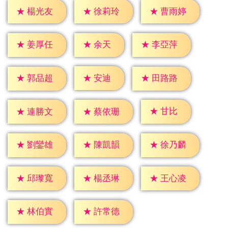
★
楊光友
★
徐莉玲
★
曹雨婷
★
余天
★
姜厚任
★
李亞萍
★
安迪
★
郭品超
★
田路路
★
甘比
★
連勝文
★
蔡依珊
★
劉鑾雄
★
陳凱韻
★
徐乃麟
★
邱瓈寬
★
楊丞琳
★
王心凌
★
林伯實
★
許常德