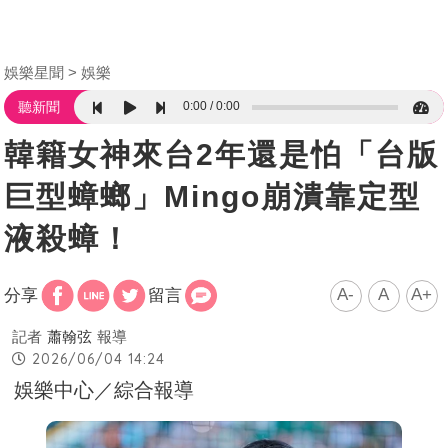
娛樂星聞
娛樂
0:00
0:00
聽新聞
韓籍女神來台2年還是怕「台版
巨型蟑螂」Mingo崩潰靠定型
液殺蟑！
A-
A
A+
分享
留言
記者
蕭翰弦
報導
2026/06/04 14:24
娛樂中心／綜合報導