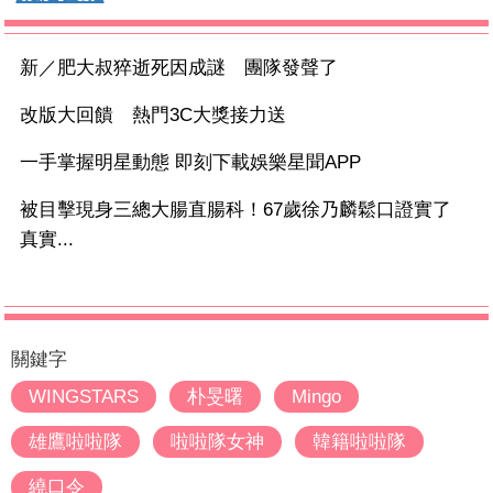
新／肥大叔猝逝死因成謎 團隊發聲了
改版大回饋 熱門3C大獎接力送
一手掌握明星動態 即刻下載娛樂星聞APP
被目擊現身三總大腸直腸科！67歲徐乃麟鬆口證實了
真實...
關鍵字
WINGSTARS
朴旻曙
Mingo
雄鷹啦啦隊
啦啦隊女神
韓籍啦啦隊
繞口令