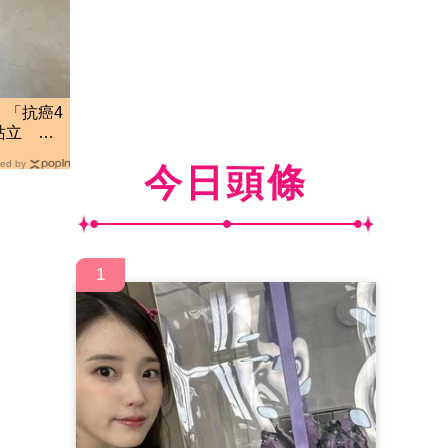
！「抗癌4
站立 淚
ed by
今日頭條
1