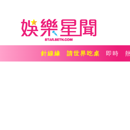
針線緣
請世界吃桌
即時