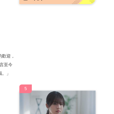
的歡迎，
坦言至今
福。」
5