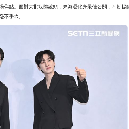
場焦點。面對大批媒體鏡頭，東海還化身最佳公關，不斷提
毫不手軟。