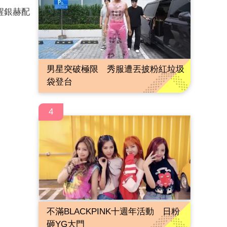
醒銀赫配
男星突破極限 秀服遭丟披粉紅垃圾
袋登台
4
不滿BLACKPINK十週年活動 日粉
砸YG大門