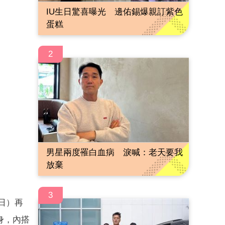
IU生日驚喜曝光 邊佑錫爆親訂紫色
蛋糕
2
男星兩度罹白血病 淚喊：老天要我
放棄
3
日）再
身，內搭