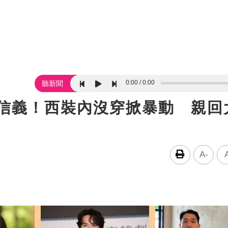
0:00
0:00
聽新聞
身信義！西裝內沒穿掀暴動 親回
A-