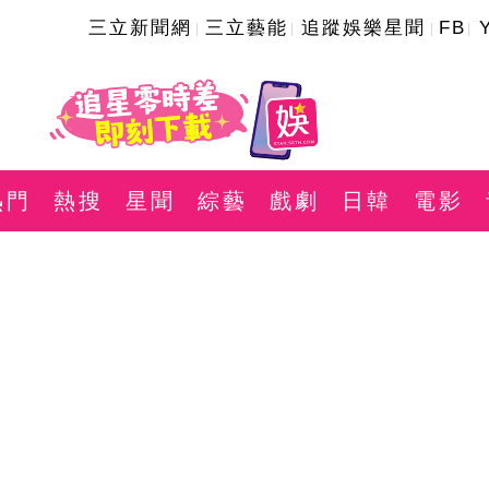
三立新聞網
三立藝能
追蹤娛樂星聞
FB
熱門
熱搜
星聞
綜藝
戲劇
日韓
電影