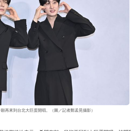
、銀赫許願再來到台北大巨蛋開唱。（圖／記者鄭孟晃攝影）