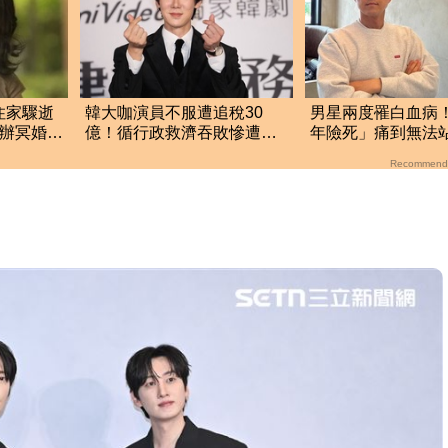
住家驟逝
韓大咖演員不服遭追稅30
男星兩度罹白血病
替她辦冥婚
億！循行政救濟吞敗慘遭駁
年險死」痛到無法
回 公司最新回應曝光
喊：老天要我放棄
Recommend