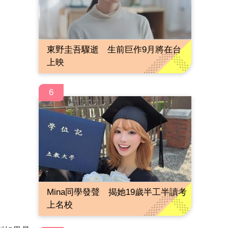
東野圭吾驟逝 生前巨作9月將在台
上映
6
Mina同學發聲 揭她19歲半工半讀考
上名校