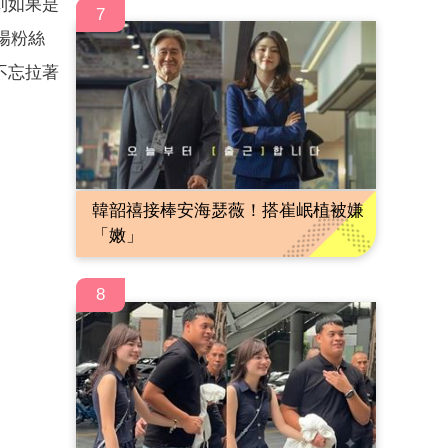
到如果是
7
場粉絲
不忘拉著
韓韶禧接棒安海瑟薇！搭崔岷植被嫌
「嫩」
8