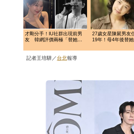
才剛分手！IU社群出現前男
27歲女星陳屍男友
友 韓網評價兩極「替她抱
19年！母4年後
不平」：該避嫌才對
合葬陌生男骨灰
記者王培驊／
台北
報導