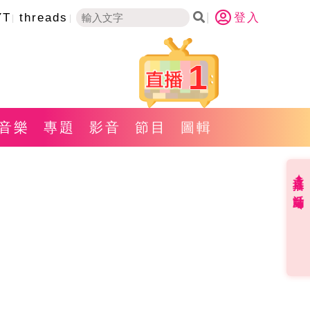
YT
threads
登入
1
音樂
專題
影音
節目
圖輯
直播✦活動