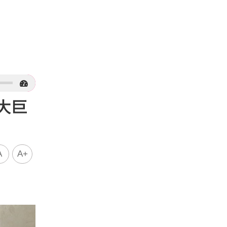
大巨
A
A+