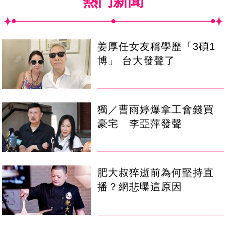
熱門新聞
姜厚任女友稱學歷「3碩1
博」 台大發聲了
獨／曹雨婷爆拿工會錢買
豪宅 李亞萍發聲
肥大叔猝逝前為何堅持直
播？網悲曝這原因