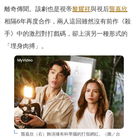
離奇傳聞。該劇也是視帝
黎耀祥
與視后
龔嘉欣
相隔6年再度合作，兩人這回雖然沒有前作《殺
手》中的激烈對打戲碼，卻上演另一種形式的
「埋身肉搏」。
龔嘉欣（右）飾演擁有科學腦的打假網紅。（圖／台