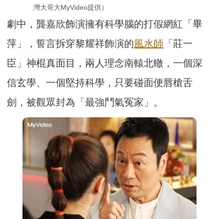
灣大哥大MyVideo提供）
劇中，龔嘉欣飾演擁有科學腦的打假網紅「畢
萍」，誓言拆穿黎耀祥飾演的
風水師
「莊一
臣」神棍真面目，兩人理念南轅北轍，一個深
信玄學、一個堅持科學，只要碰面便唇槍舌
劍，被觀眾封為「最強鬥氣冤家」。