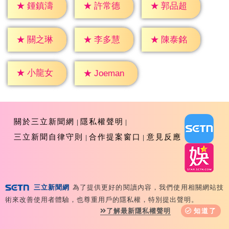
★
鍾鎮濤
★
許常德
★
郭品超
★
關之琳
★
李多慧
★
陳泰銘
★
小龍女
★
Joeman
關於三立新聞網
隱私權聲明
三立新聞自律守則
合作提案窗口
意見反應
三立新聞網
為了提供更好的閱讀內容，我們使用相關網站技
Copyright ©2026 Sanlih E-Television All Rights
術來改善使用者體驗，也尊重用戶的隱私權，特別提出聲明。
Reserved 版權所有 盜用必究 台北市內湖區舊宗路一段159
了解最新隱私權聲明
知道了
號 02-8792-8888