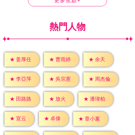
更多焦點+
熱門人物
★
余天
★
姜厚任
★
曹雨婷
★
李亞萍
★
吳宗憲
★
周杰倫
★
放火
★
田路路
★
潘瑋柏
★
宣云
★
卓偉
★
章小蕙