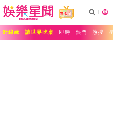
1
針線緣
請世界吃桌
即時
熱門
熱搜