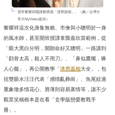
視帝黎耀祥開課教辨識「渣男面相」。（圖／台灣大
哥大MyVideo提供）
黎耀祥這次化身集無賴、市儈與小聰明於一身
的風水師，甚至開班授課拿龔嘉欣當範例，從
「眼大黑白分明，開朗命好又聰明」一路講到
「顴骨太高，殺人不用刀」、「鼻似鷹嘴，啄
人心髓」，再公開教學「
渣男
面相
大全」，包
括雙眼水汪汪代表「感情亂葬崗」、魚尾紋過
重象徵多情花心、唇薄則容易寡情等，讓不少
觀眾笑稱根本是在看「玄學版戀愛教戰手
冊」。