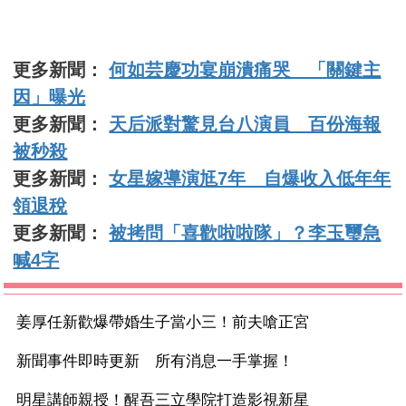
更多新聞：
何如芸慶功宴崩潰痛哭 「關鍵主
因」曝光
更多新聞：
天后派對驚見台八演員 百份海報
被秒殺
更多新聞：
女星嫁導演尪7年 自爆收入低年年
領退稅
更多新聞：
被拷問「喜歡啦啦隊」？李玉璽急
喊4字
姜厚任新歡爆帶婚生子當小三！前夫嗆正宮
新聞事件即時更新 所有消息一手掌握！
明星講師親授！醒吾三立學院打造影視新星