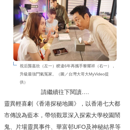
視后龔嘉欣（左一）睽違6年再攜手黎耀祥（右一），
升級最強鬥氣冤家。（圖／台灣大哥大MyVideo提
供）
請繼續往下閱讀….
靈異輕喜劇《香港探秘地圖》，以香港七大都
市傳說為藍本，帶領觀眾深入探索大學校園鬧
鬼、片場靈異事件、華富邨UFO及神秘結界等