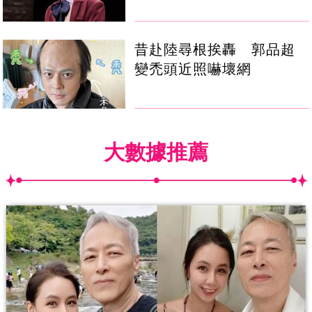
昔赴陸尋根挨轟 郭品超
變禿頭近照嚇壞網
大數據推薦