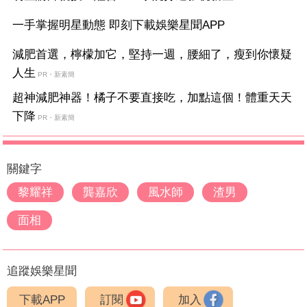
一手掌握明星動態 即刻下載娛樂星聞APP
減肥首選，檸檬加它，堅持一週，腰細了，瘦到你懷疑
人生
PR・新素簡
超神減肥神器！橘子不要直接吃，加點這個！體重天天
下降
PR・新素簡
關鍵字
黎耀祥
龔嘉欣
風水師
渣男
面相
追蹤娛樂星聞
下載APP
訂閱
加入