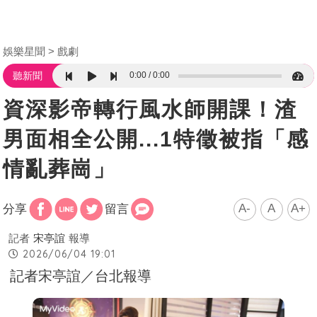
娛樂星聞
戲劇
0:00
0:00
聽新聞
資深影帝轉行風水師開課！渣
男面相全公開...1特徵被指「感
情亂葬崗」
A-
A
A+
分享
留言
記者
宋亭誼
報導
2026/06/04 19:01
記者宋亭誼／台北報導