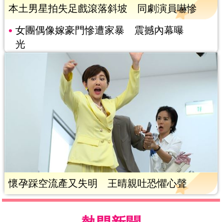
本土男星拍失足戲滾落斜坡 同劇演員嚇慘
女團偶像嫁豪門慘遭家暴 震撼內幕曝
光
懷孕踩空流產又失明 王晴親吐恐懼心聲