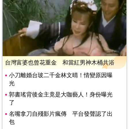
台灣富婆也曾花重金 和當紅男神木桶共浴
小刀離婚台玻二千金林文晴！情變原因曝
光
郭書瑤背後金主竟是大咖藝人！身份曝光
了
名嘴拿刀自殘影片瘋傳 平台發聲認了出
包