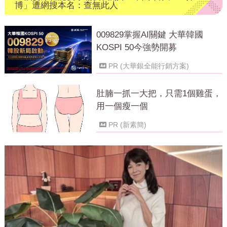
博」遭網搜本名：查無此人
009829掌握AI關鍵 大華韓國
KOSPI 50今強勢開募
PR (大華銀全能行銷方案)
肚腩一抓一大把，只需1個雞蛋，
用一個瘦一個
PR (新素簡)