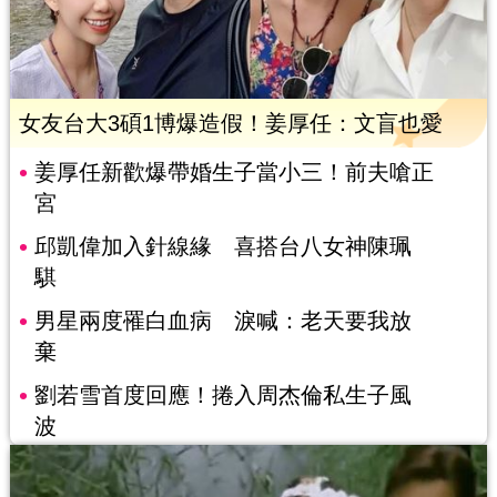
女友台大3碩1博爆造假！姜厚任：文盲也愛
姜厚任新歡爆帶婚生子當小三！前夫嗆正
宮
邱凱偉加入針線緣 喜搭台八女神陳珮
騏
男星兩度罹白血病 淚喊：老天要我放
棄
劉若雪首度回應！捲入周杰倫私生子風
波