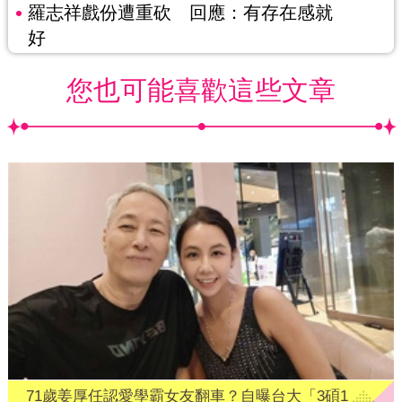
羅志祥戲份遭重砍 回應：有存在感就
好
您也可能喜歡這些文章
71歲姜厚任認愛學霸女友翻車？自曝台大「3碩1