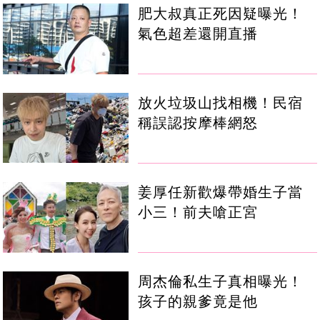
肥大叔真正死因疑曝光！
氣色超差還開直播
放火垃圾山找相機！民宿
稱誤認按摩棒網怒
姜厚任新歡爆帶婚生子當
小三！前夫嗆正宮
周杰倫私生子真相曝光！
孩子的親爹竟是他