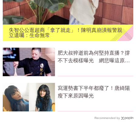
失智公公逛超商「拿了就走」！陳明真崩潰報警親
立遺囑：生命無常
肥大叔猝逝前為何堅持直播？撐
不下去模樣曝光 網悲曝這原因
才變粉絲
寫運勢書下半年都廢了！唐綺陽
瘦下來原因曝光
Recommended by