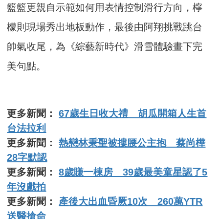
籃籃更親自示範如何用表情控制滑行方向，檸
檬則現場秀出地板動作，最後由阿翔挑戰跳台
帥氣收尾，為《綜藝新時代》滑雪體驗畫下完
美句點。
更多新聞：
67歲生日收大禮 胡瓜開箱人生首
台法拉利
更多新聞：
熱戀林秉聖被摟腰公主抱 蔡尚樺
28字默認
更多新聞：
8歲賺一棟房 39歲最美童星認了5
年沒戲拍
更多新聞：
產後大出血昏厥10次 260萬YTR
送醫搶命