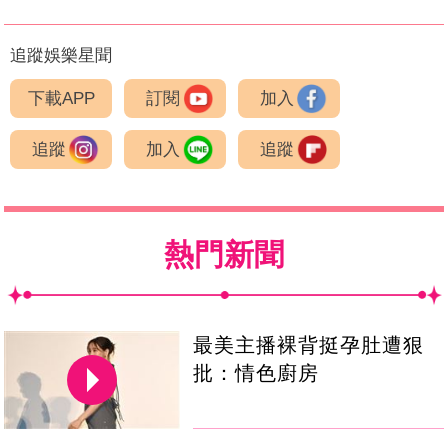
追蹤娛樂星聞
下載APP
訂閱
加入
追蹤
加入
追蹤
熱門新聞
最美主播裸背挺孕肚遭狠
批：情色廚房