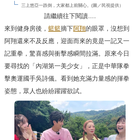
三上悠亞一跌倒，大家都上前關心。(圖／民視提供）
請繼續往下閱讀….
來到健身房後，
籃籃
摘下
阿翔
的眼罩，沒想到
阿翔還來不及反應，迎面而來的竟是一記又一
記重拳，驚喜感與衝擊感瞬間拉滿。原來今日
要尋找的「內湖第一美少女」，正是中華隊拳
擊奧運國手吳詩儀。看到她充滿力量感的揮拳
姿態，眾人也紛紛躍躍欲試。