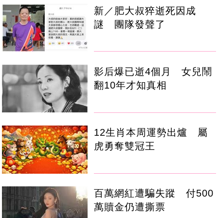
新／肥大叔猝逝死因成
謎 團隊發聲了
影后爆已逝4個月 女兒鬧
翻10年才知真相
12生肖本周運勢出爐 屬
虎勇奪雙冠王
百萬網紅遭騙失蹤 付500
萬贖金仍遭撕票