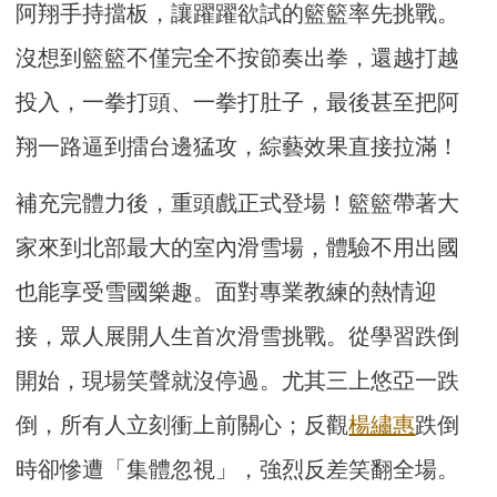
阿翔手持擋板，讓躍躍欲試的籃籃率先挑戰。
沒想到籃籃不僅完全不按節奏出拳，還越打越
投入，一拳打頭、一拳打肚子，最後甚至把阿
翔一路逼到擂台邊猛攻，綜藝效果直接拉滿！
補充完體力後，重頭戲正式登場！籃籃帶著大
家來到北部最大的室內滑雪場，體驗不用出國
也能享受雪國樂趣。面對專業教練的熱情迎
接，眾人展開人生首次滑雪挑戰。從學習跌倒
開始，現場笑聲就沒停過。尤其三上悠亞一跌
倒，所有人立刻衝上前關心；反觀
楊繡惠
跌倒
時卻慘遭「集體忽視」，強烈反差笑翻全場。