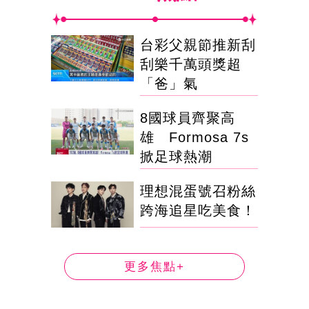
台彩父親節推新刮
刮樂千萬頭獎超
「爸」氣
8國球員齊聚高
雄 Formosa 7s
掀足球熱潮
理想混蛋號召粉絲
跨海追星吃美食！
更多焦點+