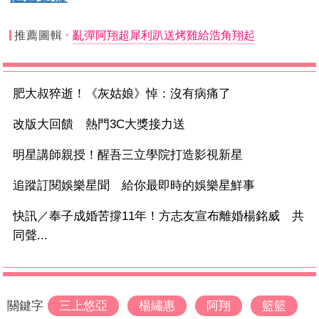
推薦圖輯
亂彈阿翔超犀利趴送烤雞給浩角翔起
肥大叔猝逝！《灰姑娘》悼：沒有病痛了
改版大回饋 熱門3C大獎接力送
明星講師親授！醒吾三立學院打造影視新星
追蹤訂閱娛樂星聞 給你最即時的娛樂星鮮事
快訊／奉子成婚苦撐11年！方志友宣布離婚楊銘威 共
同聲...
關鍵字
三上悠亞
楊繡惠
阿翔
籃籃