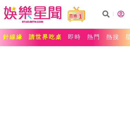
1
針線緣
請世界吃桌
即時
熱門
熱搜