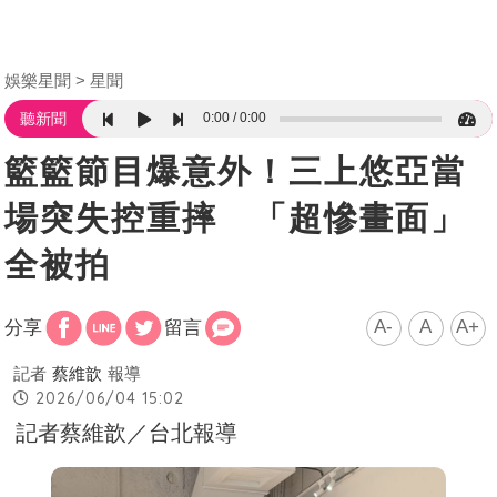
娛樂星聞
星聞
0:00
0:00
聽新聞
籃籃節目爆意外！三上悠亞當
場突失控重摔 「超慘畫面」
全被拍
A-
A
A+
分享
留言
記者
蔡維歆
報導
2026/06/04 15:02
記者蔡維歆／台北報導