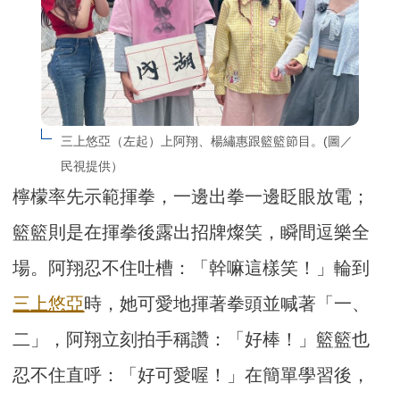
三上悠亞（左起）上阿翔、楊繡惠跟籃籃節目。(圖／
民視提供）
檸檬率先示範揮拳，一邊出拳一邊眨眼放電；
籃籃則是在揮拳後露出招牌燦笑，瞬間逗樂全
場。阿翔忍不住吐槽：「幹嘛這樣笑！」輪到
三上悠亞
時，她可愛地揮著拳頭並喊著「一、
二」，阿翔立刻拍手稱讚：「好棒！」籃籃也
忍不住直呼：「好可愛喔！」在簡單學習後，