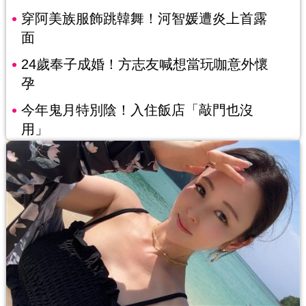
穿阿美族服飾跳韓舞！河智媛遭炎上首露
面
24歲奉子成婚！方志友喊想當玩咖意外懷
孕
今年鬼月特別陰！入住飯店「敲門也沒
用」