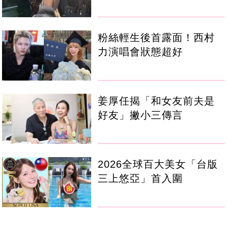
粉絲輕生後首露面！西村
力演唱會狀態超好
姜厚任揭「和女友前夫是
好友」撇小三傳言
2026全球百大美女「台版
三上悠亞」首入圍