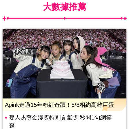
大數據推薦
Apink走過15年粉紅奇蹟！8/8相約高雄巨蛋
麥人杰奪金漫獎特別貢獻獎 秒問1句網笑
歪