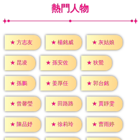
熱門人物
★
方志友
★
楊銘威
★
灰姑娘
★
昆凌
★
狄鶯
★
孫安佐
★
孫鵬
★
姜厚任
★
郭台銘
★
曾馨瑩
★
田路路
★
賈靜雯
★
陳品妤
★
徐莉玲
★
曹雨婷