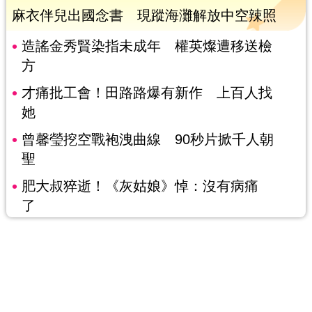
麻衣伴兒出國念書 現蹤海灘解放中空辣照
造謠金秀賢染指未成年 權英燦遭移送檢
方
才痛批工會！田路路爆有新作 上百人找
她
曾馨瑩挖空戰袍洩曲線 90秒片掀千人朝
聖
肥大叔猝逝！《灰姑娘》悼：沒有病痛
了