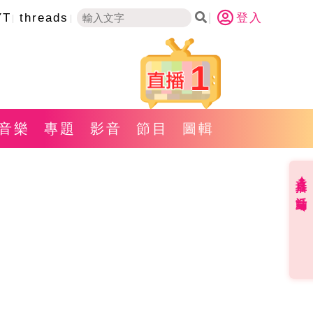
YT
threads
登入
1
音樂
專題
影音
節目
圖輯
直播✦活動