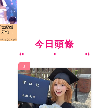
「世紀婚
：好怕要
ed by
今日頭條
1