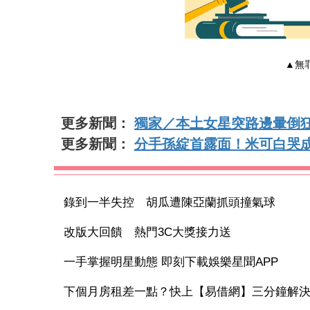
▲無
更多新聞：
獨家／本土女星突路邊暈倒
更多新聞：
分手孫綻首露面！米可白哭
錄到一半失控 胡瓜遭陳亞蘭抓頭撞氣球
改版大回饋 熱門3C大獎接力送
一手掌握明星動態 即刻下載娛樂星聞APP
下個月房租差一點？快上【易借網】三分鐘解