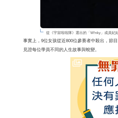
從《宇宙啦啦隊》選出的「W!nky」成員妃妃發聲
事實上，9位女孩從近800位參賽者中殺出，節
見證每位學員不同的人生故事與蛻變。