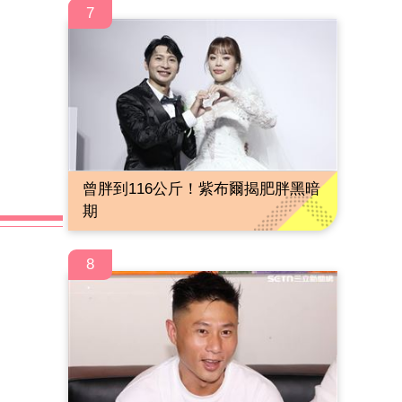
7
曾胖到116公斤！紫布爾揭肥胖黑暗
期
8