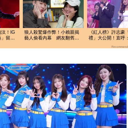
汰！IG
狼人殺驚爆作弊！小賴親揭
《紅人榜》許志豪
藝」留
藝人偷看內幕 網友翻舊片
禮」大公開！直呼
不起
瘋猜到底是誰
負法律責任！
Recommend