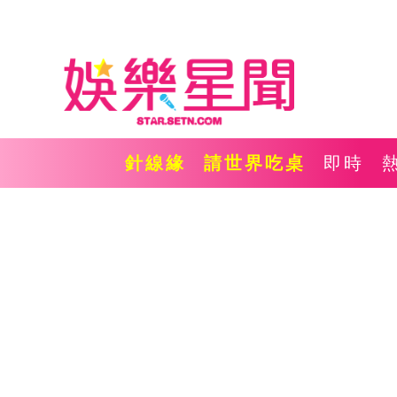
針線緣
請世界吃桌
即時