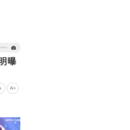
明曝
A
A+