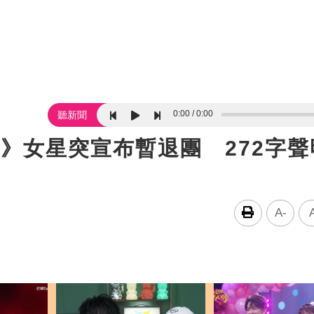
0:00
0:00
聽新聞
》女星突宣布暫退團 272字聲
A-