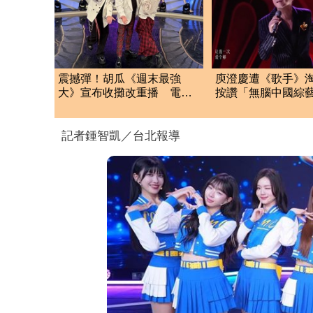
震撼彈！胡瓜《週末最強
庾澄慶遭《歌手》淘
大》宣布收攤改重播 電視
按讚「無腦中國綜
台證實揭新動向
言 陸網炸鍋：輸
記者鍾智凱／台北報導