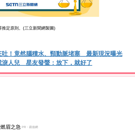
罪推定原則。(三立新聞網製圖)
狂吐！竟然腦積水、頸動脈堵塞 最新現況曝光
成淚人兒 星友發聲：放下，就好了
決燃眉之急
PR・易借網