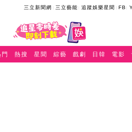
三立新聞網
三立藝能
追蹤娛樂星聞
FB
熱門
熱搜
星聞
綜藝
戲劇
日韓
電影