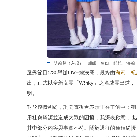
艾莉兒（左起）、叩叩、魚肉、靚靚、海莉、L
選秀節目5/30舉辦LIVE總決賽，最終由
海莉
、
紀
出，正式以全新女團「W!nky」之名成團出道
明。
對於感情糾紛，詢問電視台表示正在了解中；稍
用社會資源並造成大眾的困擾，我深表歉意，也
其中部分內容與事實不符。關於過往的種種紛擾