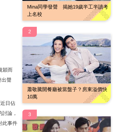
Mina同學發聲 揭她19歲半工半讀考
上名校
2
脫穎而
發出聲
蕭敬騰開餐廳被當盤子？房東溢價快
10萬
歉近日佔
的討論，
3
對此事件