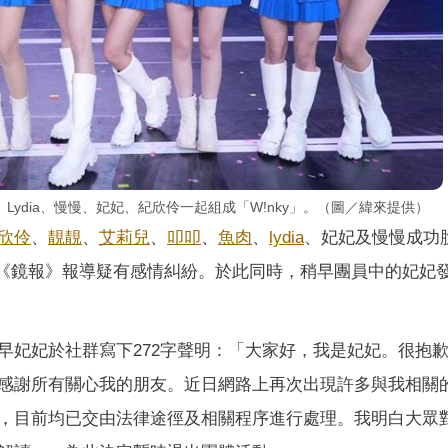
ydia、慢慢、妃妃、紀欣伶一起組成「W!nky」。（圖／緯來提供）
欣伶
、
靚靚
、
艾莉兒
、
叩叩
、
魚肉
、
lydia
、妃妃及慢慢成功
，《鏡報》報導疑有感情糾紛。於此同時，稍早團員中的妃妃
早妃妃於社群寫下272字聲明：「大家好，我是妃妃。很抱
感謝所有關心我的朋友。近日網路上再次出現許多與我相關
，目前均已交由法律途徑及相關程序進行處理。我明白大眾