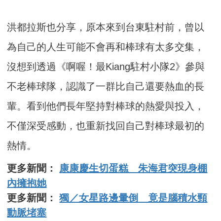
洪都拉斯也分享，原本來到台東駐村前，曾以
為自己的人生可能不會再和棒球有太多交集，
沒想到透過《啊喔！最Kiang駐村小隊2》參與
不老棒球隊，認識了一群比自己還要熱血的長
輩。看到他們長年堅持對棒球的熱愛與投入，
不僅深受感動，也重新找回自己對棒球最初的
熱情。
更多新聞：
康康慶生切蛋糕 朱海君突現身棚
內擁抱她
更多新聞：
獨／女星路邊暈倒 竟是腦積水頸
動脈堵塞