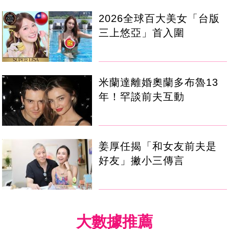
2026全球百大美女「台版
三上悠亞」首入圍
米蘭達離婚奧蘭多布魯13
年！罕談前夫互動
姜厚任揭「和女友前夫是
好友」撇小三傳言
大數據推薦