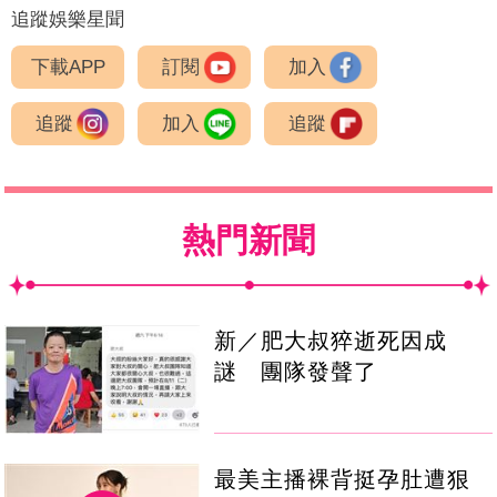
追蹤娛樂星聞
下載APP
訂閱
加入
追蹤
加入
追蹤
熱門新聞
新／肥大叔猝逝死因成
謎 團隊發聲了
最美主播裸背挺孕肚遭狠