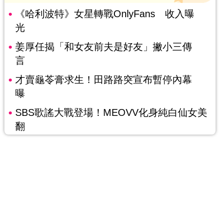
《哈利波特》女星轉戰OnlyFans 收入曝
光
姜厚任揭「和女友前夫是好友」撇小三傳
言
才賣龜苓膏求生！田路路突宣布暫停內幕
曝
SBS歌謠大戰登場！MEOVV化身純白仙女美
翻