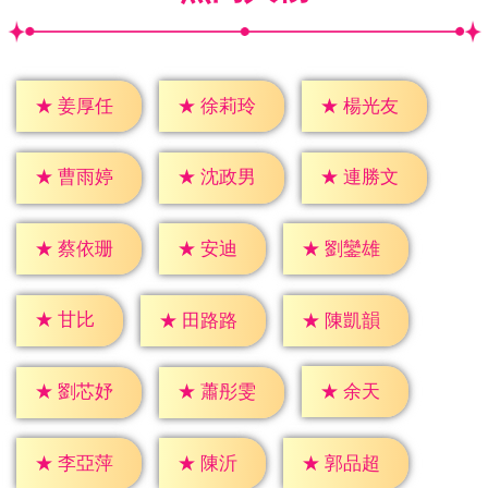
★
姜厚任
★
徐莉玲
★
楊光友
★
曹雨婷
★
沈政男
★
連勝文
★
安迪
★
蔡依珊
★
劉鑾雄
★
甘比
★
田路路
★
陳凱韻
★
余天
★
劉芯妤
★
蕭彤雯
★
陳沂
★
李亞萍
★
郭品超