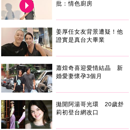
批：情色廚房
姜厚任女友背景遭疑！他
證實是真台大畢業
蕭煌奇喜迎愛情結晶 新
婚愛妻懷孕3個月
拋開阿湯哥光環 20歲舒
莉初登台網改口