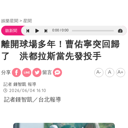
娛樂星聞
星聞
0:00
0:00
聽新聞
離開球場多年！曹佑寧突回歸
了 洪都拉斯當先發投手
A-
A
A+
分享
留言
記者
鍾智凱
報導
2026/06/04 16:10
記者鍾智凱／台北報導