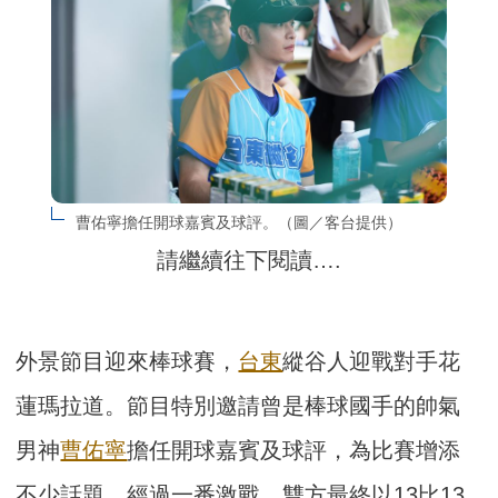
曹佑寧擔任開球嘉賓及球評。（圖／客台提供）
請繼續往下閱讀….
外景節目迎來棒球賽，
台東
縱谷人迎戰對手花
蓮瑪拉道。節目特別邀請曾是棒球國手的帥氣
男神
曹佑寧
擔任開球嘉賓及球評，為比賽增添
不少話題。經過一番激戰，雙方最終以13比13