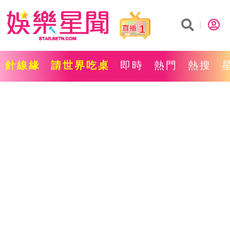
1
針線緣
請世界吃桌
即時
熱門
熱搜