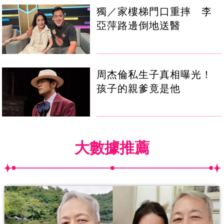
獨／家樓梯門口重摔 李
亞萍路邊倒地送醫
周杰倫私生子真相曝光！
孩子的親爹竟是他
大數據推薦