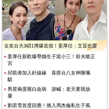
女友台大3碩1博爆造假！姜厚任：文盲也愛
姜厚任新歡爆帶婚生子當小三！前夫嗆正
宮
邱凱偉加入針線緣 喜搭台八女神陳珮
騏
男星兩度罹白血病 淚喊：老天要我放
棄
劉若雪首度回應！捲入周杰倫私生子風