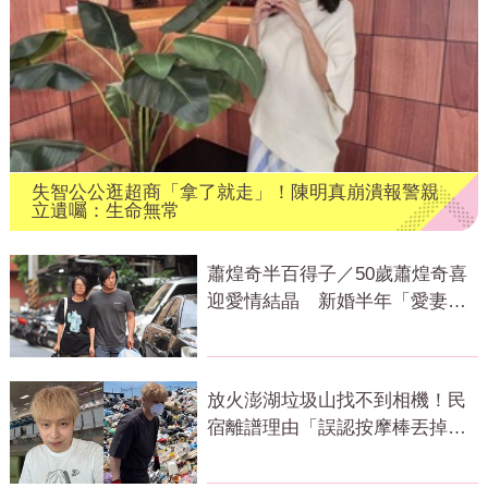
失智公公逛超商「拿了就走」！陳明真崩潰報警親
立遺囑：生命無常
蕭煌奇半百得子／50歲蕭煌奇喜
迎愛情結晶 新婚半年「愛妻懷
孕3個月」
放火澎湖垃圾山找不到相機！民
宿離譜理由「誤認按摩棒丟掉」
網怒質疑