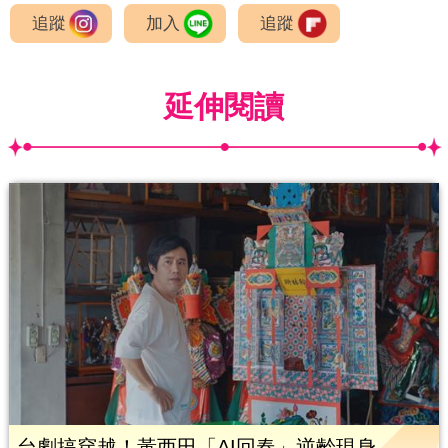
追蹤
加入
追蹤
延伸閱讀
台劇搞穿越！黃西田「AI回春」逆齡現身