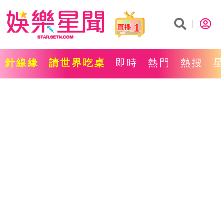
1
針線緣
請世界吃桌
即時
熱門
熱搜