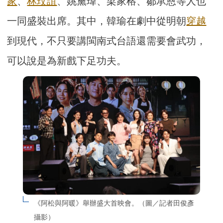
家
、
林玟誼
、姚黛瑋、梁家榕、鄒承恩等人也
一同盛裝出席。其中，韓瑜在劇中從明朝
穿越
到現代，不只要講閩南式台語還需要會武功，
可以說是為新戲下足功夫。
《阿松與阿暖》舉辦盛大首映會。（圖／記者田俊彥
攝影）