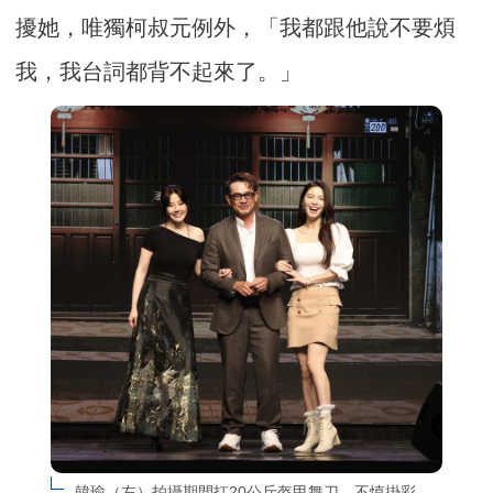
擾她，唯獨柯叔元例外，「我都跟他說不要煩
我，我台詞都背不起來了。」
韓瑜（左）拍攝期間扛20公斤盔甲舞刀，不慎掛彩。