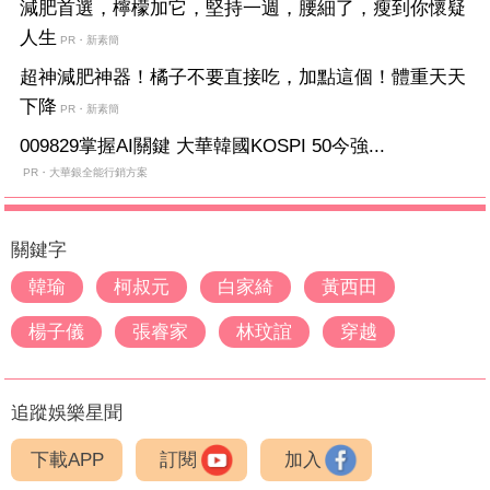
減肥首選，檸檬加它，堅持一週，腰細了，瘦到你懷疑
人生
PR・新素簡
超神減肥神器！橘子不要直接吃，加點這個！體重天天
下降
PR・新素簡
009829掌握AI關鍵 大華韓國KOSPI 50今強...
PR・大華銀全能行銷方案
關鍵字
韓瑜
柯叔元
白家綺
黃西田
楊子儀
張睿家
林玟誼
穿越
追蹤娛樂星聞
下載APP
訂閱
加入