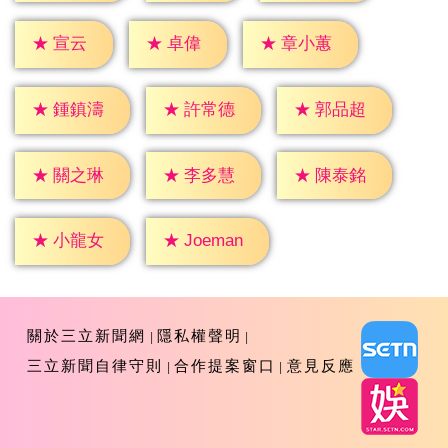
★
宣云
★
卓偉
★
章小蕙
★
鍾鎮濤
★
許常德
★
郭品超
★
關之琳
★
李多慧
★
陳泰銘
★
小龍女
★
Joeman
關於三立新聞網
隱私權聲明
三立新聞自律守則
合作提案窗口
意見反應