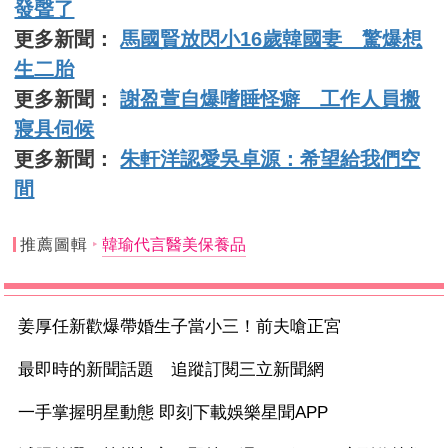
發聲了
更多新聞：
馬國賢放閃小16歲韓國妻 驚爆想
生二胎
更多新聞：
謝盈萱自爆嗜睡怪癖 工作人員搬
寢具伺候
更多新聞：
朱軒洋認愛吳卓源：希望給我們空
間
推薦圖輯
韓瑜代言醫美保養品
姜厚任新歡爆帶婚生子當小三！前夫嗆正宮
最即時的新聞話題 追蹤訂閱三立新聞網
一手掌握明星動態 即刻下載娛樂星聞APP