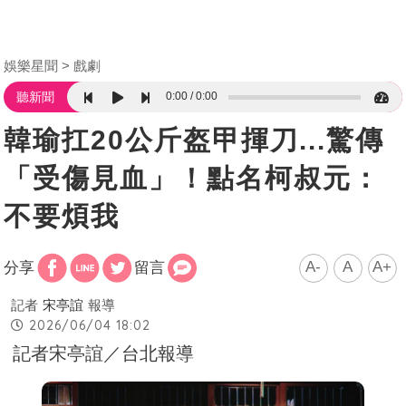
娛樂星聞
戲劇
0:00
0:00
聽新聞
韓瑜扛20公斤盔甲揮刀...驚傳
「受傷見血」！點名柯叔元：
不要煩我
A-
A
A+
分享
留言
記者
宋亭誼
報導
2026/06/04 18:02
記者宋亭誼／台北報導