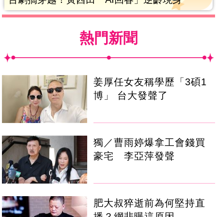
熱門新聞
姜厚任女友稱學歷「3碩1
博」 台大發聲了
獨／曹雨婷爆拿工會錢買
豪宅 李亞萍發聲
肥大叔猝逝前為何堅持直
播？網悲曝這原因