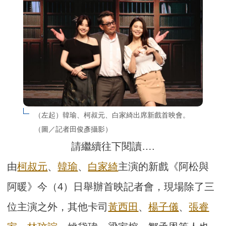
（左起）韓瑜、柯叔元、白家綺出席新戲首映會。
（圖／記者田俊彥攝影）
請繼續往下閱讀….
由
柯叔元
、
韓瑜
、
白家綺
主演的新戲《阿松與
阿暖》今（4）日舉辦首映記者會，現場除了三
位主演之外，其他卡司
黃西田
、
楊子儀
、
張睿