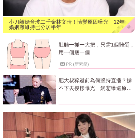
小刀離婚台玻二千金林文晴！情變原因曝光 12年
婚姻難維持已分居半年
肚腩一抓一大把，只需1個雞蛋，
用一個瘦一個
PR (新素簡)
肥大叔猝逝前為何堅持直播？撐
不下去模樣曝光 網悲曝這原因
才變粉絲