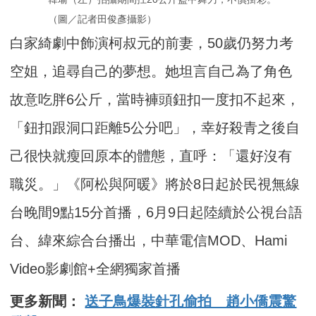
（圖／記者田俊彥攝影）
白家綺劇中飾演柯叔元的前妻，50歲仍努力考
空姐，追尋自己的夢想。她坦言自己為了角色
故意吃胖6公斤，當時褲頭鈕扣一度扣不起來，
「鈕扣跟洞口距離5公分吧」，幸好殺青之後自
己很快就瘦回原本的體態，直呼：「還好沒有
職災。」《阿松與阿暖》將於8日起於民視無線
台晚間9點15分首播，6月9日起陸續於公視台語
台、緯來綜合台播出，中華電信MOD、Hami
Video影劇館+全網獨家首播
更多新聞：
送子鳥爆裝針孔偷拍 趙小僑震驚