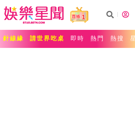
1
針線緣
請世界吃桌
即時
熱門
熱搜