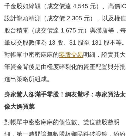
千金股如緯穎（成交價達 4,545 元）、高價IC
設計龍頭精測（成交價 2,305 元），以及權值
股台積電（成交價達 1,675 元）與漢唐等，每
筆成交股數僅為 13 股、31 股至 131 股不等。
對帳單中密密麻麻的
零股交易
明細，證實其大
筆資金背後是由極度碎裂化的資產配置與分批
進出策略所組成。
身家驚人卻滿手零股！網友驚呼：專家買法太
像大媽買菜
對帳單中密密麻麻的個位數、雙位數股數明
細，第一時間讓無數股板鄉民跌破眼鏡，紛紛