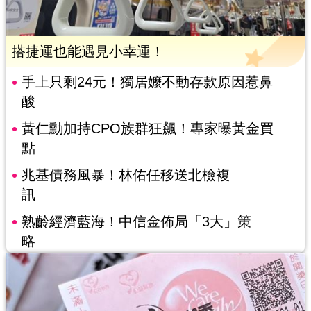
搭捷運也能遇見小幸運！
手上只剩24元！獨居嬤不動存款原因惹鼻
酸
黃仁勳加持CPO族群狂飆！專家曝黃金買
點
兆基債務風暴！林佑任移送北檢複
訊
熟齡經濟藍海！中信金佈局「3大」策
略