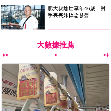
肥大叔離世享年46歲 對
手丟丟妹悼念發聲
大數據推薦