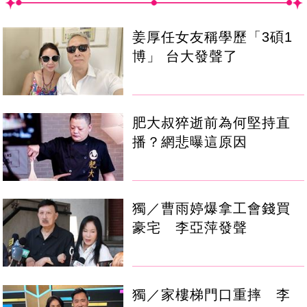
姜厚任女友稱學歷「3碩1
博」 台大發聲了
肥大叔猝逝前為何堅持直
播？網悲曝這原因
獨／曹雨婷爆拿工會錢買
豪宅 李亞萍發聲
獨／家樓梯門口重摔 李