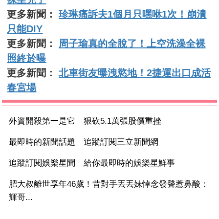
更多新聞：
珍琳痛訴夫1個月只嘿咻1次！崩潰
只能DIY
更多新聞：
周子瑜真的全脫了！上空洗澡全裸
照終於曝
更多新聞：
北車街友曝洩慾地！2捷運出口成活
春宮場
外資開殺第一是它 狠砍5.1萬張股價重挫
最即時的新聞話題 追蹤訂閱三立新聞網
追蹤訂閱娛樂星聞 給你最即時的娛樂星鮮事
肥大叔離世享年46歲！昔對手丟丟妹悼念發聲惹鼻酸：
輝哥...