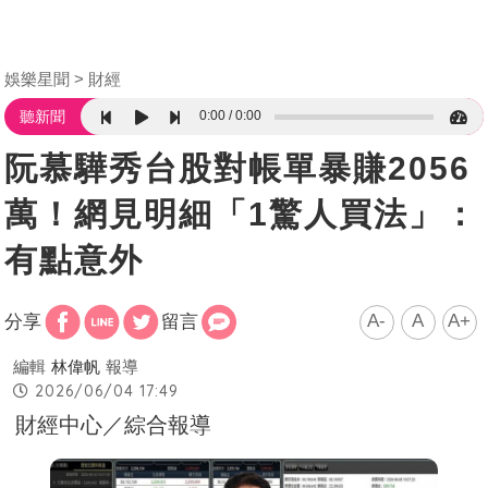
娛樂星聞
財經
0:00
0:00
聽新聞
阮慕驊秀台股對帳單暴賺2056
萬！網見明細「1驚人買法」：
有點意外
A-
A
A+
分享
留言
編輯
林偉帆
報導
2026/06/04 17:49
財經中心／綜合報導