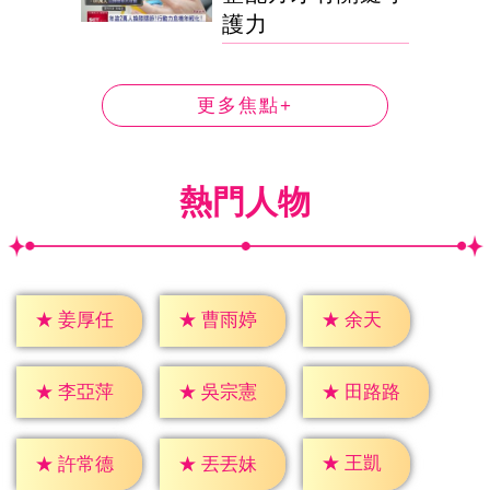
護力
更多焦點+
熱門人物
★
余天
★
姜厚任
★
曹雨婷
★
李亞萍
★
吳宗憲
★
田路路
★
王凱
★
許常德
★
丟丟妹