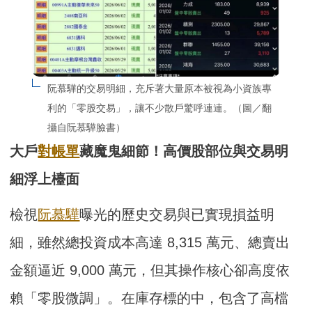
阮慕驊的交易明細，充斥著大量原本被視為小資族專
利的「零股交易」，讓不少散戶驚呼連連。（圖／翻
攝自阮慕驊臉書）
大戶
對帳單
藏魔鬼細節！高價股部位與交易明
細浮上檯面
檢視
阮慕驊
曝光的歷史交易與已實現損益明
細，雖然總投資成本高達 8,315 萬元、總賣出
金額逼近 9,000 萬元，但其操作核心卻高度依
賴「零股微調」。在庫存標的中，包含了高檔