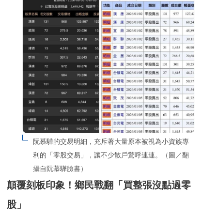
阮慕驊的交易明細，充斥著大量原本被視為小資族專
利的「零股交易」，讓不少散戶驚呼連連。（圖／翻
攝自阮慕驊臉書）
顛覆刻板印象！鄉民戰翻「買整張沒點過零
股」