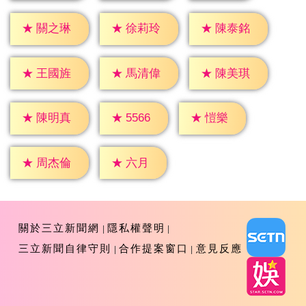
★
關之琳
★
徐莉玲
★
陳泰銘
★
王國旌
★
馬清偉
★
陳美琪
★
愷樂
★
5566
★
陳明真
★
六月
★
周杰倫
關於三立新聞網
隱私權聲明
三立新聞自律守則
合作提案窗口
意見反應