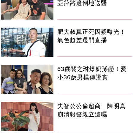
亞萍路邊倒地送醫
肥大叔真正死因疑曝光！
氣色超差還開直播
63歲關之琳爆奶孫戀！愛
小36歲男模傳證實
失智公公偷超商 陳明真
崩潰報警親立遺囑