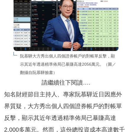
阮慕驊大方秀出個人四個證券帳戶的對帳單反擊，顯
示其近年透過精準佈局已暴賺高達2056萬元。（圖／
翻攝自阮慕驊臉書）
請繼續往下閱讀….
知名財經節目主持人、專家阮慕驊近日因應外
界質疑，大方秀出個人四個證券帳戶的對帳單
反擊，顯示其近年透過精準佈局已暴賺高達
2,000多萬元。然而，這份總投資成本高達數千