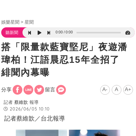
娛樂星聞
星聞
0:00
0:00
聽新聞
搭「限量款藍寶堅尼」夜遊潘
瑋柏！江語晨忍15年全招了
緋聞內幕曝
A-
A
A+
分享
留言
記者
蔡維歆
報導
2026/06/05 10:10
記者蔡維歆／台北報導