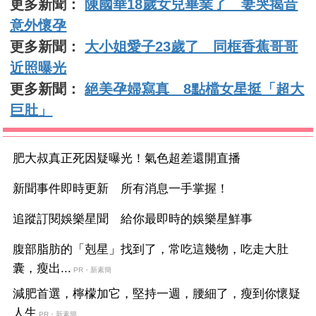
更多新聞：
陳國華18歲女兒畢業了 妻哭揭昔
意外懷孕
更多新聞：
大小姐愛子23歲了 同框香蕉哥哥
近照曝光
更多新聞：
絕美孕婦寫真 8點檔女星挺「超大
巨肚」
肥大叔真正死因疑曝光！氣色超差還開直播
新聞事件即時更新 所有消息一手掌握！
追蹤訂閱娛樂星聞 給你最即時的娛樂星鮮事
腹部脂肪的「剋星」找到了，常吃這幾物，吃走大肚
囊，瘦出...
PR・新素簡
減肥首選，檸檬加它，堅持一週，腰細了，瘦到你懷疑
人生
PR・新素簡