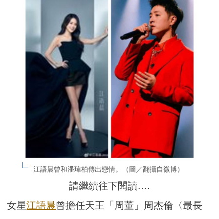
江語晨曾和潘瑋柏傳出戀情。（圖／翻攝自微博）
請繼續往下閱讀….
女星
江語晨
曾擔任天王「周董」周杰倫〈最長