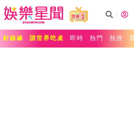
1
針線緣
請世界吃桌
即時
熱門
熱搜