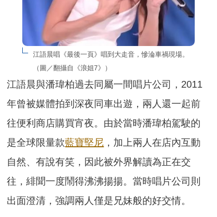
江語晨唱《最後一頁》唱到大走音，慘淪車禍現場。
（圖／翻攝自《浪姐7》）
江語晨與潘瑋柏過去同屬一間唱片公司，2011
年曾被媒體拍到深夜同車出遊，兩人還一起前
往便利商店購買宵夜。由於當時潘瑋柏駕駛的
是全球限量款
藍寶堅尼
，加上兩人在店內互動
自然、有說有笑，因此被外界解讀為正在交
往，緋聞一度鬧得沸沸揚揚。當時唱片公司則
出面澄清，強調兩人僅是兄妹般的好交情。