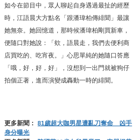
如今在節目中，眾人聊起自身遇過最扯的經歷
時，江語晨大方點名「跟潘瑋柏傳緋聞」最讓
她無奈。她回憶道，那時候潘瑋柏剛買新車，
便隨口對她說：「欸，語晨走，我們去便利商
店買吃的、吃宵夜。」心思單純的她隨口答應
「哦，好，好，好」，沒想到一出門就被狗仔
拍個正著，進而演變成轟動一時的緋聞。
更多新聞：
81歲超大咖男星遭亂刀奪命 凶手
身分曝光