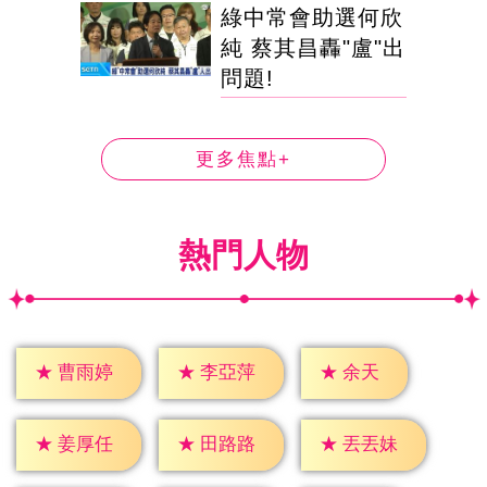
綠中常會助選何欣
純 蔡其昌轟"盧"出
問題!
更多焦點+
熱門人物
★
余天
★
曹雨婷
★
李亞萍
★
姜厚任
★
田路路
★
丟丟妹