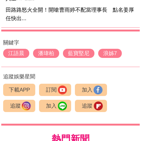
田路路怒火全開！開嗆曹雨婷不配當理事長 點名姜厚
任快出...
關鍵字
江語晨
潘瑋柏
藍寶堅尼
浪姊7
追蹤娛樂星聞
下載APP
訂閱
加入
追蹤
加入
追蹤
熱門新聞