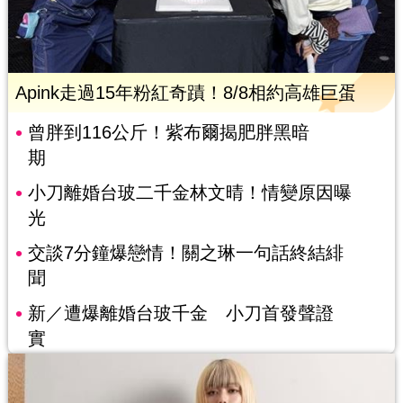
Apink走過15年粉紅奇蹟！8/8相約高雄巨蛋
曾胖到116公斤！紫布爾揭肥胖黑暗
期
小刀離婚台玻二千金林文晴！情變原因曝
光
交談7分鐘爆戀情！關之琳一句話終結緋
聞
新／遭爆離婚台玻千金 小刀首發聲證
實