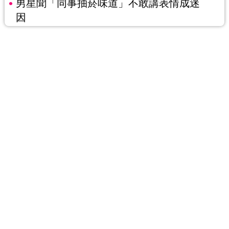
男星聞「同事抽菸味道」不敢講表情成迷
因