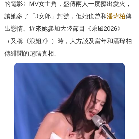
的電影〉MV女主角，盛傳兩人一度擦出愛火，
讓她多了「J女郎」封號，但她也曾和
潘瑋柏
傳
出戀情。近來她參加大陸節目《乘風2026》
（又稱《浪姐7》）時，大方談及當年和潘瑋柏
傳緋聞的超瞎真相。