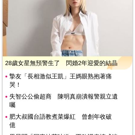
28歲女星無預警生了 閃婚2年迎愛的結晶
摯友「長相激似王凱」王媽眼熟抱著痛
哭！
失智公公偷超商 陳明真崩潰報警親立遺
囑
肥大叔國台語教煮菜爆紅 曾創年收破
億