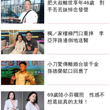
肥大叔離世享年46歲 對
手丟丟妹悼念發聲
獨／家樓梯門口重摔 李
亞萍路邊倒地送醫
小刀驚傳離婚台玻千金
孫德榮鬆口回應了
69歲陸小芬曬照 性感不
想遮姐真的太辣！