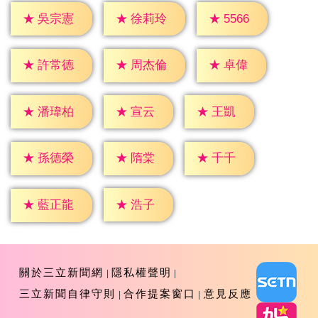
★
5566
★
吳宗憲
★
徐莉玲
★
卓偉
★
許常德
★
周杰倫
★
宣云
★
王凱
★
潘瑋柏
★
隋棠
★
千千
★
孫德榮
★
浩子
★
藍正龍
關於三立新聞網
隱私權聲明
三立新聞自律守則
合作提案窗口
意見反應