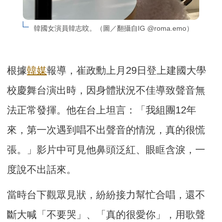
韓國女演員韓志旼。（圖／翻攝自IG @roma.emo）
根據
韓媒
報導，崔政勳上月29日登上建國大學
校慶舞台演出時，因身體狀況不佳導致聲音無
法正常發揮。他在台上坦言：「我組團12年
來，第一次遇到唱不出聲音的情況，真的很慌
張。」影片中可見他鼻頭泛紅、眼眶含淚，一
度說不出話來。
當時台下觀眾見狀，紛紛接力幫忙合唱，還不
斷大喊「不要哭」、「真的很愛你」，用歌聲