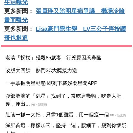
生活曝光
更多新聞：
張員瑛又陷明星病爭議 機場冷臉
畫面曝光
更多新聞：
Lisa豪門戀生變 LV三公子停按讚
哥也退追
老翁「拐杖」殘殺85歲妻 行兇原因惹鼻酸
改版大回饋 熱門3C大獎接力送
一手掌握明星動態 即刻下載娛樂星聞APP
腹部脂肪的「剋星」找到了，常吃這幾物，吃走大肚
囊，瘦出...
PR・新素簡
肚腩一抓一大把，只需1個雞蛋，用一個瘦一個
PR・新素簡
減肥首選，檸檬加它，堅持一週，腰細了，瘦到你懷疑