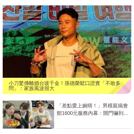
小刀驚傳離婚台玻千金！孫德榮鬆口證實「不敢多
問」：家族風波很大
「差點愛上婉晴！」男模親揭會
館1600元服務內幕：開門嚇到險
尿出來