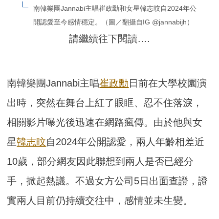
南韓樂團Jannabi主唱崔政勳和女星韓志旼自2024年公
開認愛至今感情穩定。（圖／翻攝自IG @jannabijh）
請繼續往下閱讀….
南韓樂團Jannabi主唱
崔政勳
日前在大學校園演
出時，突然在舞台上紅了眼眶、忍不住落淚，
相關影片曝光後迅速在網路瘋傳。由於他與女
星
韓志旼
自2024年公開認愛，兩人年齡相差近
10歲，部分網友因此聯想到兩人是否已經分
手，掀起熱議。不過女方公司5日出面查證，證
實兩人目前仍持續交往中，感情並未生變。