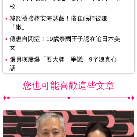
校
韓韶禧接棒安海瑟薇！搭崔岷植被嫌
「嫩」
傳患自閉症！19歲泰國王子認在追日本美
女
張員瑛屢爆「耍大牌」爭議 9字洩真心
話
您也可能喜歡這些文章