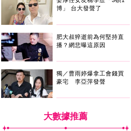
姜厚任女友稱學歷「3碩1
博」 台大發聲了
肥大叔猝逝前為何堅持直
播？網悲曝這原因
獨／曹雨婷爆拿工會錢買
豪宅 李亞萍發聲
大數據推薦