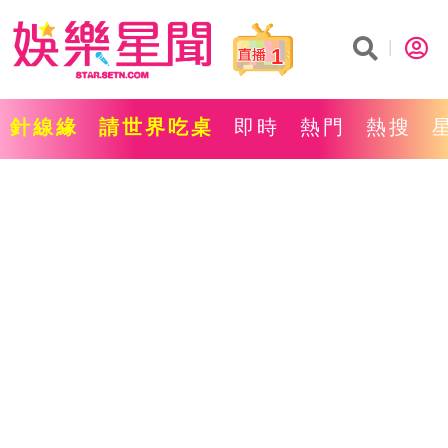
1
針線緣
請世界吃桌
即時
熱門
熱搜