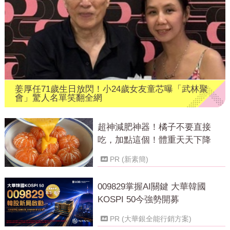
姜厚任71歲生日放閃！小24歲女友童芯曝「武林聚
會」驚人名單笑翻全網
超神減肥神器！橘子不要直接
吃，加點這個！體重天天下降
PR (新素簡)
009829掌握AI關鍵 大華韓國
KOSPI 50今強勢開募
PR (大華銀全能行銷方案)