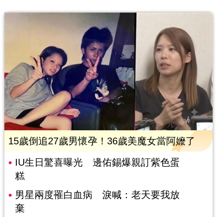
15歲倒追27歲男懷孕！36歲美魔女當阿嬤了
IU生日驚喜曝光 邊佑錫爆親訂紫色蛋
糕
男星兩度罹白血病 淚喊：老天要我放
棄