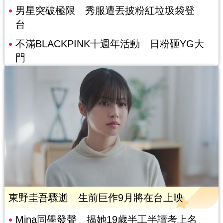
男星突破極限 秀服遭丟披粉紅垃圾袋登
台
不滿BLACKPINK十週年活動 日粉砸YG大
門
東野圭吾驟逝 生前巨作9月將在台上映
Mina同學發聲 揭她19歲半工半讀考上名