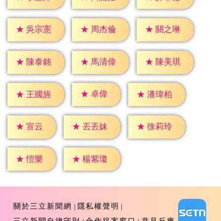
★
吳宗憲
★
周杰倫
★
關之琳
★
陳泰銘
★
馬清偉
★
陳美琪
★
卓偉
★
王國旌
★
潘瑋柏
★
宣云
★
丟丟妹
★
徐莉玲
★
愷樂
★
楊紫瓊
關於三立新聞網
隱私權聲明
三立新聞自律守則
合作提案窗口
意見反應