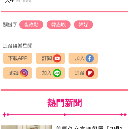
人生
PR・新素簡
關鍵字
崔政勳
韓志旼
韓媒
追蹤娛樂星聞
下載APP
訂閱
加入
追蹤
加入
追蹤
熱門新聞