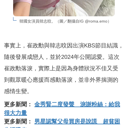
韓國女演員韓志旼。（圖／翻攝自IG @roma.emo）
事實上，崔政勳與韓志旼因出演KBS節目結識，
隨後發展成戀人，並於2024年公開認愛。這次
崔政勳落淚，實際上是因為身體狀況不佳又受
到觀眾暖心應援而感動落淚，並非外界揣測的
感情生變。
更多新聞：
金秀賢二度發聲 淚謝粉絲：給我
很大力量
更多新聞：
男星認幫父母買房是說謊 超貧困