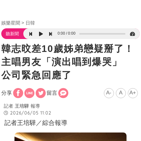
娛樂星聞
日韓
0:00
0:00
聽新聞
韓志旼差10歲姊弟戀疑掰了！
主唱男友「演出唱到爆哭」
公司緊急回應了
A-
A
A+
分享
留言
記者
王培驊
報導
2026/06/05 11:02
記者王培驊／綜合報導