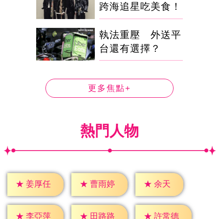
跨海追星吃美食！
執法重壓 外送平
台還有選擇？
更多焦點+
熱門人物
★
余天
★
姜厚任
★
曹雨婷
★
李亞萍
★
田路路
★
許常德