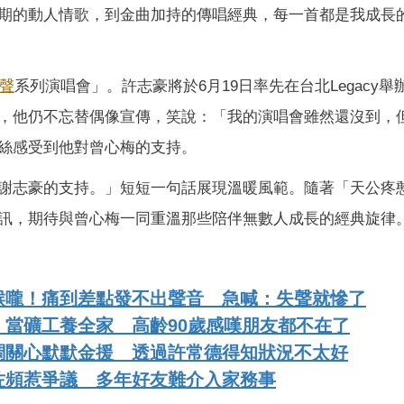
期的動人情歌，到金曲加持的傳唱經典，每一首都是我成長
聲
系列演唱會」。許志豪將於6月19日率先在台北Legacy舉
，他仍不忘替偶像宣傳，笑說：「我的演唱會雖然還沒到，
絲感受到他對曾心梅的支持。
謝志豪的支持。」短短一句話展現溫暖風範。隨著「天公疼
訊，期待與曾心梅一同重溫那些陪伴無數人成長的經典旋律
喉嚨！痛到差點發不出聲音 急喊：失聲就慘了
當礦工養全家 高齡90歲感嘆朋友都不在了
調關心默默金援 透過許常德得知狀況不太好
佐頻惹爭議 多年好友難介入家務事