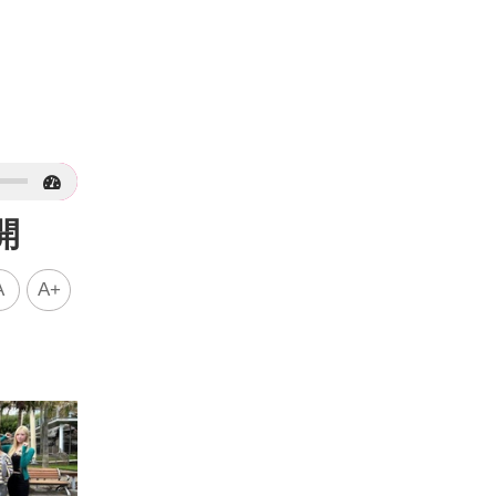
開
A
A+