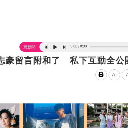
0:00
0:00
聽新聞
許志豪留言附和了 私下互動全公
A-