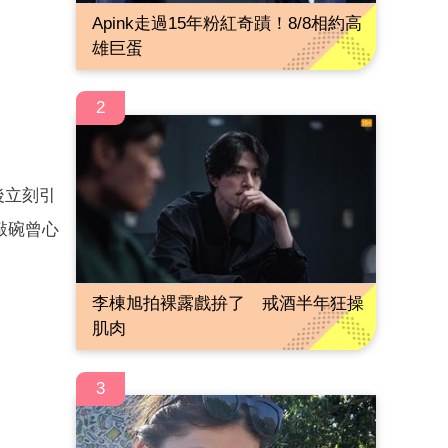
Apink走過15年粉紅奇蹟！8/8相約高
雄巨蛋
2
後立刻引
敲碗曾心
李棟旭拍裸露戲拚了 戒酒半年狂操
肌肉
3