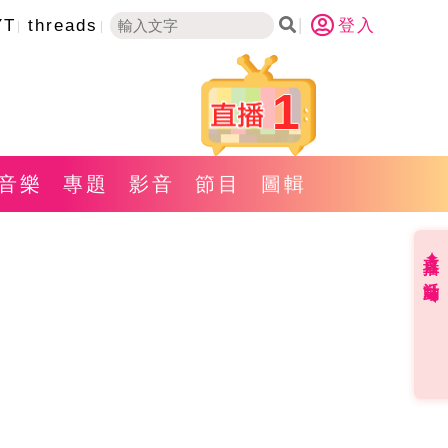
YT
threads
登入
1
音樂
專題
影音
節目
圖輯
直播✦活動