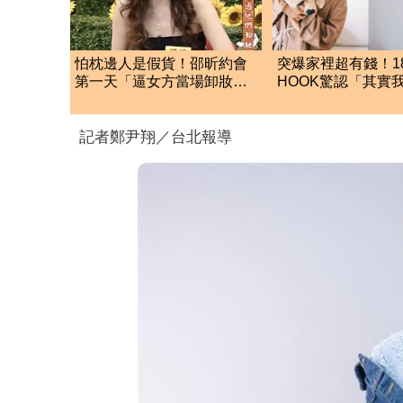
怕枕邊人是假貨！邵昕約會
突爆家裡超有錢！1
第一天「逼女方當場卸妝」
HOOK驚認「其實
小S傻眼神回一句
的」 結局神反轉
記者鄭尹翔／台北報導