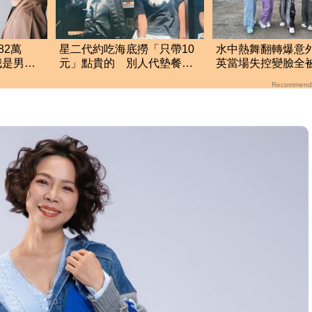
82萬
星二代約吃海底撈「只帶10
水中熱舞翻轉爆意
我是男
元」點貴的 別人代墊餐費
英當場失控變臉
網傻眼
他從不還
「驚人畫面」曝光
Recommend