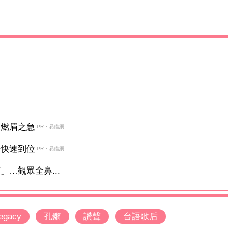
決燃眉之急
PR・易借網
金快速到位
PR・易借網
…觀眾全鼻...
egacy
孔鏘
讚聲
台語歌后