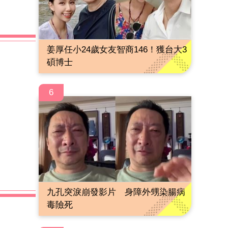
姜厚任小24歲女友智商146！獲台大3
碩博士
6
九孔突淚崩發影片 身障外甥染腸病
毒險死