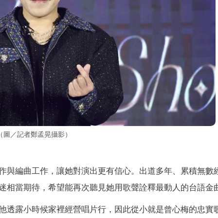
（圖／記者鄭孟晃攝影）
作與編曲工作，讓她對演出更有信心。出道多年、累積無數
迷相當期待，希望能再次聽見她用歌聲詮釋最動人的台語金
他透露小時候家裡經營唱片行，因此從小就是曾心梅的忠實