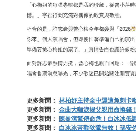
「心梅姐的每張專輯都是我的珍藏，從曾小萍時
憶。」字裡行間充滿對偶像的欣賞與敬意。
巧合的是，許志豪與曾心梅今年都參與「2026
讚
你來」個人演唱會，但即便忙著準備自己的演出
準備要搶心梅姐的票了。」真情告白也讓許多粉
面對許志豪熱情力挺，曾心梅也親自回應：「謝
唱會售票消息曝光，不少歌迷已開始關注開賣資
更多新聞：
林柏妤主持全中運遭魚刺卡
更多新聞：
金曲大咖淚揭父親用命換錢！
更多新聞：
陳盈潔驚傳命危！白冰冰低
更多新聞：
白冰冰苦勸狄鶯無效！孫安