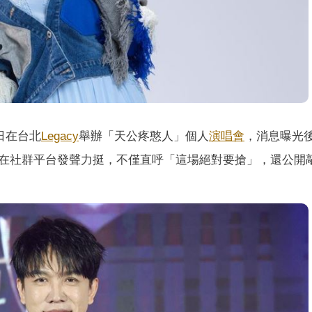
）
日在台北
Legacy
舉辦「天公疼憨人」個人
演唱會
，消息曝光
在社群平台發聲力挺，不僅直呼「這場絕對要搶」，還公開