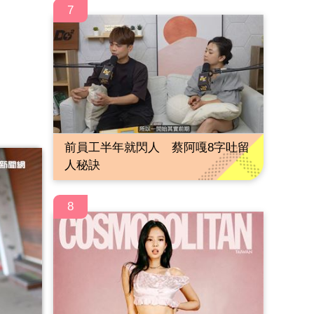
7
前員工半年就閃人 蔡阿嘎8字吐留
人秘訣
8