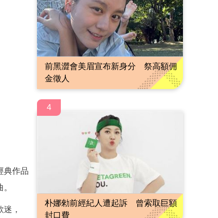
前黑澀會美眉宣布新身分 祭高額佣
金徵人
4
經典作品
曲。
朴娜勑前經紀人遭起訴 曾索取巨額
歌迷，
封口費