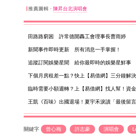
推薦圖輯
陳昇台北演唱會
田路路窮困 許常德開轟工會理事長曹雨婷
新聞事件即時更新 所有消息一手掌握！
追蹤訂閱娛樂星聞 給你最即時的娛樂星鮮事
下個月房租差一點？快上【易借網】三分鐘解
臨時需要小額週轉？上【易借網】找人幫！資
王凱《百味》出國退場！夏宇禾淚讀「最後留言」
關鍵字
曾心梅
許志豪
演唱會
L