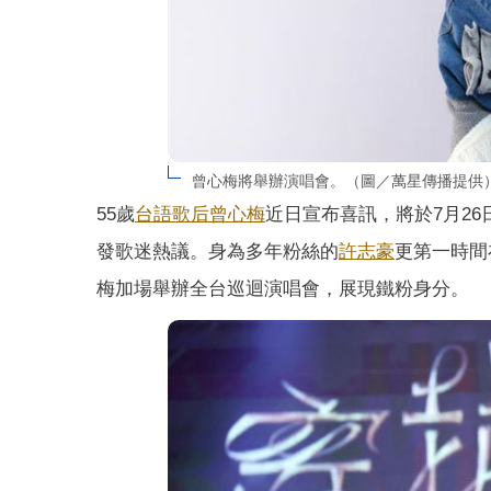
曾心梅將舉辦演唱會。（圖／萬星傳播提供
55歲
台語歌后
曾心梅
近日宣布喜訊，將於7月26
發歌迷熱議。身為多年粉絲的
許志豪
更第一時間
梅加場舉辦全台巡迴演唱會，展現鐵粉身分。