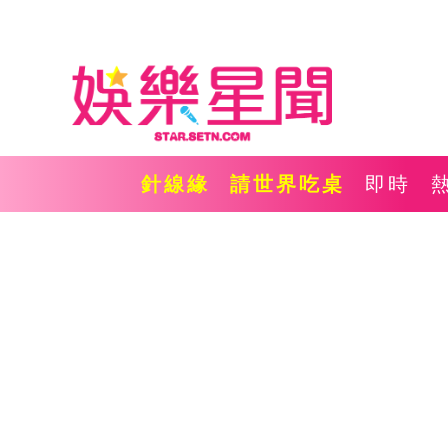
針線緣
請世界吃桌
即時