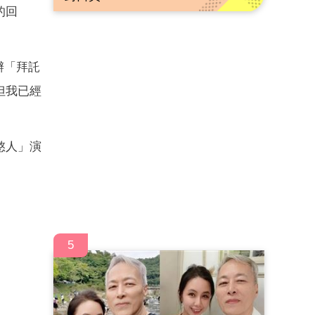
的回
辦「拜託
但我已經
憨人」演
。
5