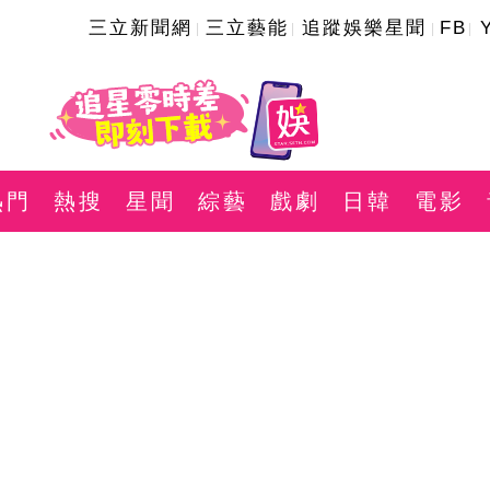
三立新聞網
三立藝能
追蹤娛樂星聞
FB
熱門
熱搜
星聞
綜藝
戲劇
日韓
電影