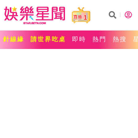
1
針線緣
請世界吃桌
即時
熱門
熱搜