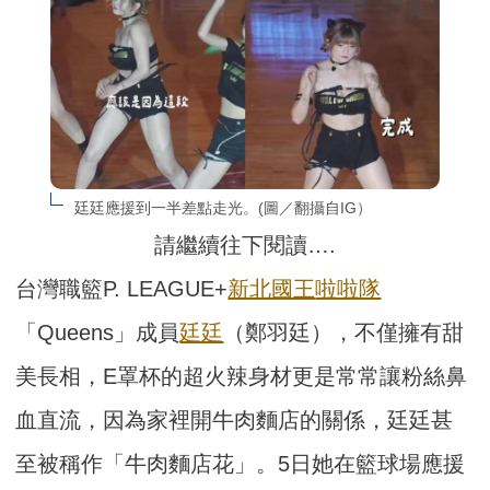
廷廷應援到一半差點走光。(圖／翻攝自IG）
請繼續往下閱讀….
台灣職籃P. LEAGUE+
新北國王
啦啦隊
「Queens」成員
廷廷
（鄭羽廷），不僅擁有甜
美長相，E罩杯的超火辣身材更是常常讓粉絲鼻
血直流，因為家裡開牛肉麵店的關係，廷廷甚
至被稱作「牛肉麵店花」。5日她在籃球場應援