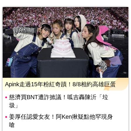
Apink走過15年粉紅奇蹟！8/8相約高雄巨蛋
慈濟買BNT遭詐掀議！呱吉轟陳沂「垃
圾」
姜厚任認愛女友！阿Ken揪疑點他罕現身
嗆