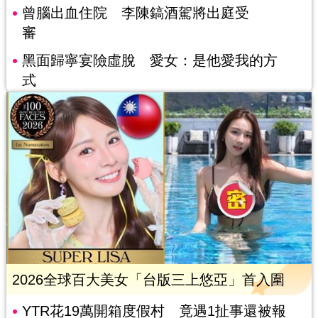
曾腦出血住院 李陳鎬酒駕將出庭受
審
黑面歸寧宴險虛脫 愛女：是他愛我的方
式
2026全球百大美女「台版三上悠亞」首入圍
YTR花19萬開箱度假村 竟遇1扯事還被報