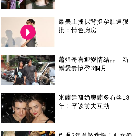
最美主播裸背挺孕肚遭狠
批：情色廚房
蕭煌奇喜迎愛情結晶 新
婚愛妻懷孕3個月
米蘭達離婚奧蘭多布魯13
年！罕談前夫互動
引退2年首認迷惘！前女優