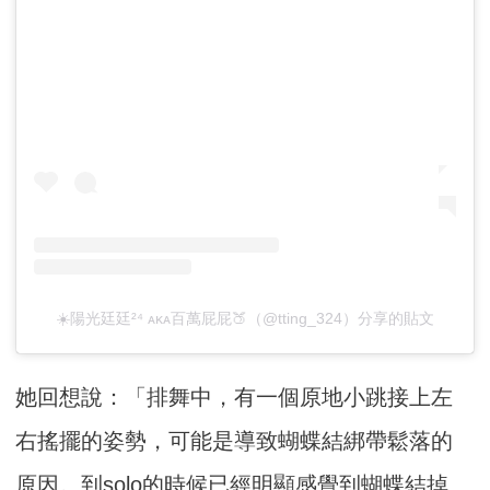
☀️陽光廷廷²⁴ ᴀᴋᴀ百萬屁屁🍑（@tting_324）分享的貼文
她回想說：「排舞中，有一個原地小跳接上左
右搖擺的姿勢，可能是導致蝴蝶結綁帶鬆落的
原因。到solo的時候已經明顯感覺到蝴蝶結掉