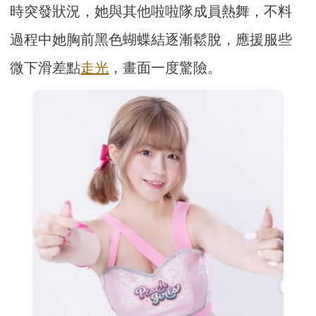
時突發狀況，她與其他啦啦隊成員熱舞，不料
過程中她胸前黑色蝴蝶結逐漸鬆脫，應援服些
微下滑差點
走光
，畫面一度驚險。