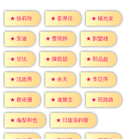
★
徐莉玲
★
姜厚任
★
楊光友
★
安迪
★
曹雨婷
★
劉鑾雄
★
甘比
★
陳凱韻
★
郭品超
★
余天
★
沈政男
★
李亞萍
★
蔡依珊
★
連勝文
★
田路路
★
龜梨和也
★
日版張鈞甯