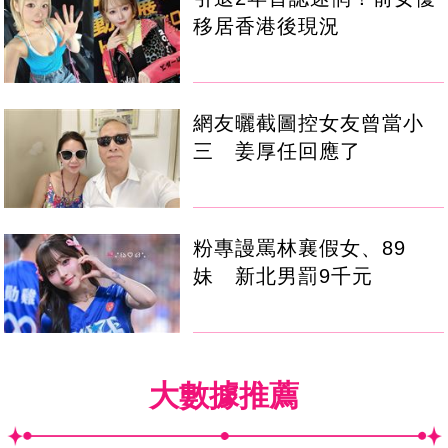
移居香港後現況
網友曬截圖控女友曾當小
三 姜厚任回應了
粉專謾罵林襄假女、89
妹 新北男罰9千元
大數據推薦