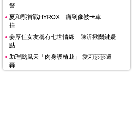
警
夏和熙首戰HYROX 痛到像被卡車
撞
姜厚任女友稱有七世情緣 陳沂揪關鍵疑
點
助理颱風天「肉身護植栽」 愛莉莎莎遭
轟