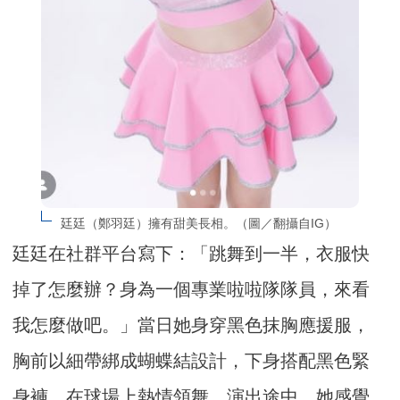
廷廷（鄭羽廷）擁有甜美長相。（圖／翻攝自IG）
廷廷在社群平台寫下：「跳舞到一半，衣服快
掉了怎麼辦？身為一個專業啦啦隊隊員，來看
我怎麼做吧。」當日她身穿黑色抹胸應援服，
胸前以細帶綁成蝴蝶結設計，下身搭配黑色緊
身褲，在球場上熱情領舞。演出途中，她感覺