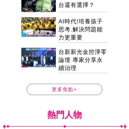
台還有選擇？
AI時代!培養孩子
思考.解決問題能
力更重要
台新新光金控淨零
論壇 專家分享永
續治理
更多焦點+
熱門人物