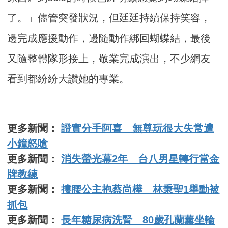
了。」儘管突發狀況，但廷廷持續保持笑容，
邊完成應援動作，邊隨動作綁回蝴蝶結，最後
又隨整體隊形接上，敬業完成演出，不少網友
看到都紛紛大讚她的專業。
更多新聞：
證實分手阿喜 無尊玩很大失常遭
小鐘怒嗆
更多新聞：
消失螢光幕2年 台八男星轉行當金
牌教練
更多新聞：
摟腰公主抱蔡尚樺 林秉聖1舉動被
抓包
更多新聞：
長年糖尿病洗腎 80歲孔蘭薰坐輪