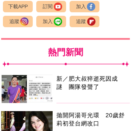
下載APP
訂閱
加入
追蹤
加入
追蹤
熱門新聞
新／肥大叔猝逝死因成
謎 團隊發聲了
拋開阿湯哥光環 20歲舒
莉初登台網改口