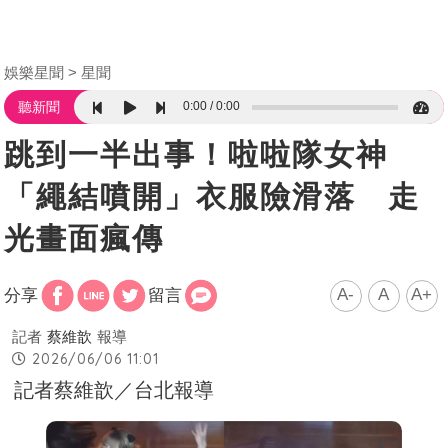
娛樂星聞
星聞
0:00
0:00
聽新聞
跳到一半出事！啦啦隊女神
「繩結噴開」衣服險滑落 走
光畫面瘋傳
A-
A
A+
分享
留言
記者
蔡維歆
報導
2026/06/06 11:01
記者蔡維歆／台北報導